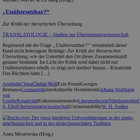
„Unübersetzbar?“
Zur Kritik der literarischen Übersetzung
TRANSLATOLOGIE – Studien zur Übersetzungswissenschaft
Beginnend mit der Frage
„Unübersetzbar?“
versammelt dieser
Band recht heterogene Beiträge:
Zur Kritik der literarischen
Übersetzung
, wie der Untertitel den Ort dieser Zusammenkunft
genauer bestimmt. Im Licht der Kritik wird dabei nicht nur
Unübersetzbares erhellt, es zeigt sich darüber hinaus – Kreativität.
Das Büchlein hätte […]
Anglistik
China
Christa Wolf
Ezra Pound
Georges
Bernanos
Germanistik
Interkulturelle Hermeneutik
Johann Wolfgang
von
Goethe
Kreativität
Kulturmustertransfer
Literaturtheorie
Nibelungenlied
S. Eliot
Übersetzungswissenschaft
Untranslatability
W. H. Auden
Anna Mrozewska (Hrsg.)