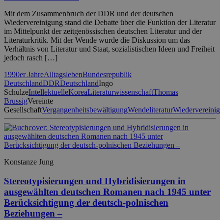
Mit dem Zusammenbruch der DDR und der deutschen
Wiedervereinigung stand die Debatte über die Funktion der Literatur
im Mittelpunkt der zeitgenössischen deutschen Literatur und der
Literaturkritik. Mit der Wende wurde die Diskussion um das
Verhältnis von Literatur und Staat, sozialistischen Ideen und Freiheit
jedoch rasch […]
1990er Jahre
Alltagsleben
Bundesrepublik
Deutschland
DDR
Deutschland
Ingo
Schulze
Intellektuelle
Korea
Literaturwissenschaft
Thomas
Brussig
Vereinte
Gesellschaft
Vergangenheitsbewältigung
Wendeliteratur
Wiedervereini
Konstanze Jung
Stereotypisierungen und Hybridisierungen in
ausgewählten deutschen Romanen nach 1945 unter
Berücksichtigung der deutsch-polnischen
Beziehungen –