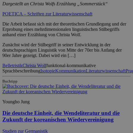
Dargestellt an Christa Wolfs Erzählung „Sommerstück“
POETICA – Schriften zur Literaturwissenschaft
Die Arbeit befasst sich mit der theoretischen Grundlegung und der
Erprobung eines mehrdimensionalen linguistischen Stilbegriffs
anhand einer Erzählung von Christa Wolf.
Zunächst wird der Stilbegriff in seiner Entwicklung in der
deutschsprachigen Linguistik von Mitte der 70er bis Anfang der
90er Jahre gezeigt. Dabei wird ein […]
Belletristik
Christa Wolf
funktional-kommunikative
Sprachbeschreibung
Isotopie
Kommunikation
Literaturwissenschaft
Pra
Buchtipp
Youngho Jung
Die deutsche Einheit, die Wendeliteratur und die
Zukunft der koreanischen Wiedervereinigung
Studien zur Germanistik