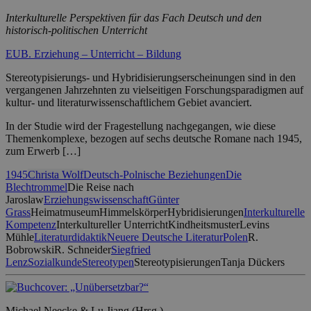
Interkulturelle Perspektiven für das Fach Deutsch und den
historisch-politischen Unterricht
EUB. Erziehung – Unterricht – Bildung
Stereotypisierungs- und Hybridisierungserscheinungen sind in den
vergangenen Jahrzehnten zu vielseitigen Forschungsparadigmen auf
kultur- und literaturwissenschaftlichem Gebiet avanciert.
In der Studie wird der Fragestellung nachgegangen, wie diese
Themenkomplexe, bezogen auf sechs deutsche Romane nach 1945,
zum Erwerb […]
1945
Christa Wolf
Deutsch-Polnische Beziehungen
Die
Blechtrommel
Die Reise nach
Jaroslaw
Erziehungswissenschaft
Günter
Grass
Heimatmuseum
Himmelskörper
Hybridisierungen
Interkulturelle
Kompetenz
Interkultureller Unterricht
Kindheitsmuster
Levins
Mühle
Literaturdidaktik
Neuere Deutsche Literatur
Polen
R.
Bobrowski
R. Schneider
Siegfried
Lenz
Sozialkunde
Stereotypen
Stereotypisierungen
Tanja Dückers
Michael Neecke & Lu Jiang (Hrsg.)