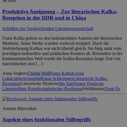
Jie Han
Produktive Aneignung – Zur literarischen Kafka-
Rezeption in der DDR und in China
Schriften zur Vergleichenden Literaturwissenschaft
Franz Kafka gehört zu den bedeutendsten Autoren der literarischen
Moderne. Seine Werke wurden weltweit rezipiert. Doch die
Wahrnehmung Kafkas war nicht überall gleich. Sie hing stark vom
jeweiligen kulturellen und politischen Kontext ab. Besonders in der
kommunistischen Welt wurde die Kafka-Rezeption lange Zeit von
marxistischen und […]
Anna Seghers
Christa Wolf
Franz Kafka
Georg
Lukács
Intertextualität
Klaus Schlesinger
Literarische Kafka-
Rezeption
Literarische Moderne
Mo Yan
Neuere Deutsche
Literatur
Shen Rong
Sozialistischer Realismus
Weltliteratur
Zong Pu
Annette Bärwinkel
Aspekte eines funktionalen Stilbegriffs