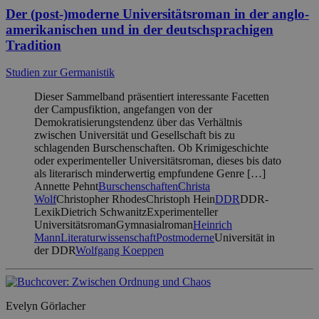
Der (post-)moderne Universitätsroman in der anglo-
amerikanischen und in der deutschsprachigen
Tradition
Studien zur Germanistik
Dieser Sammelband präsentiert interessante Facetten
der Campusfiktion, angefangen von der
Demokratisierungstendenz über das Verhältnis
zwischen Universität und Gesellschaft bis zu
schlagenden Burschenschaften. Ob Krimigeschichte
oder experimenteller Universitätsroman, dieses bis dato
als literarisch minderwertig empfundene Genre […]
Annette Pehnt
Burschenschaften
Christa
Wolf
Christopher Rhodes
Christoph Hein
DDR
DDR-
Lexik
Dietrich Schwanitz
Experimenteller
Universitätsroman
Gymnasialroman
Heinrich
Mann
Literaturwissenschaft
Postmoderne
Universität in
der DDR
Wolfgang Koeppen
Evelyn Görlacher