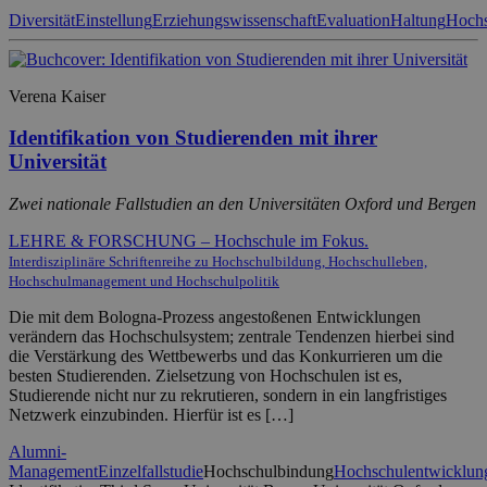
Diversität
Einstellung
Erziehungswissenschaft
Evaluation
Haltung
Hochs
Verena Kaiser
Identifikation von Studierenden mit ihrer
Universität
Zwei nationale Fallstudien an den Universitäten Oxford und Bergen
LEHRE & FORSCHUNG – Hochschule im Fokus.
Interdisziplinäre Schriftenreihe zu Hochschulbildung, Hochschulleben,
Hochschulmanagement und Hochschulpolitik
Die mit dem Bologna-Prozess angestoßenen Entwicklungen
verändern das Hochschulsystem; zentrale Tendenzen hierbei sind
die Verstärkung des Wettbewerbs und das Konkurrieren um die
besten Studierenden. Zielsetzung von Hochschulen ist es,
Studierende nicht nur zu rekrutieren, sondern in ein langfristiges
Netzwerk einzubinden. Hierfür ist es […]
Alumni-
Management
Einzelfallstudie
Hochschulbindung
Hochschulentwicklun