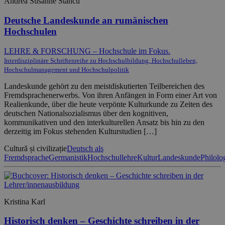
Andrea Susanne Stancu
Deutsche Landeskunde an rumänischen
Hochschulen
LEHRE & FORSCHUNG – Hochschule im Fokus.
Interdisziplinäre Schriftenreihe zu Hochschulbildung, Hochschulleben,
Hochschulmanagement und Hochschulpolitik
Landeskunde gehört zu den meistdiskutierten Teilbereichen des
Fremdsprachenerwerbs. Von ihren Anfängen in Form einer Art von
Realienkunde, über die heute verpönte Kulturkunde zu Zeiten des
deutschen Nationalsozialismus über den kognitiven,
kommunikativen und den interkulturellen Ansatz bis hin zu den
derzeitig im Fokus stehenden Kulturstudien […]
Cultură și civilizație
Deutsch als
Fremdsprache
Germanistik
Hochschullehre
Kultur
Landeskunde
Philolo
Kristina Karl
Historisch denken – Geschichte schreiben in der