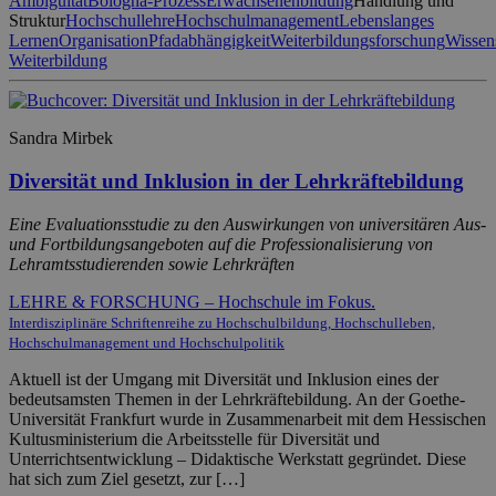
Ambiguität
Bologna-Prozess
Erwachsenenbildung
Handlung und
Struktur
Hochschullehre
Hochschulmanagement
Lebenslanges
Lernen
Organisation
Pfadabhängigkeit
Weiterbildungsforschung
Wissen
Weiterbildung
Sandra Mirbek
Diversität und Inklusion in der Lehrkräftebildung
Eine Evaluationsstudie zu den Auswirkungen von universitären Aus-
und Fortbildungsangeboten auf die Professionalisierung von
Lehramtsstudierenden sowie Lehrkräften
LEHRE & FORSCHUNG – Hochschule im Fokus.
Interdisziplinäre Schriftenreihe zu Hochschulbildung, Hochschulleben,
Hochschulmanagement und Hochschulpolitik
Aktuell ist der Umgang mit Diversität und Inklusion eines der
bedeutsamsten Themen in der Lehrkräftebildung. An der Goethe-
Universität Frankfurt wurde in Zusammenarbeit mit dem Hessischen
Kultusministerium die Arbeitsstelle für Diversität und
Unterrichtsentwicklung – Didaktische Werkstatt gegründet. Diese
hat sich zum Ziel gesetzt, zur […]