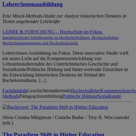
Lehrer/innenausbildung
Eine Mixed-Methods-Studie zur Analyse historischen Denkens in
Texten angehender Lehrkräfte
LEHRE & FORSCHUNG – Hochschule im Fokus.
Interdisziplinäre Schriftenreihe zu Hochschulbildung, Hochschulleben,
Hochschulmanagement und Hochschulpolitik
Lehrer/innen-Ausbildung im Fokus. Diese innovative Studie wirft
ein neues Licht auf die Kompetenzentwicklung von
Lehramtsstudierenden des Unterrichtsfaches Geschichte und
Sozialkunde/Politische Bildung und bietet wertvolle Einsichten in
die Entwicklung historischen Denkens im Verlauf des
Bachelorstudiums. [...]
Fachdidaktik
Geschichtestudierende
Hochschullehre
Kompetenzforsch
Methods
Pädagog/innenbildung
Politische Bildung
Sozialkunde
Silvia Cristina Mărginean / Camelia Budac / Troy B. Wiwczaroski
(eds.)
The Paradigm Shift in Higher Education