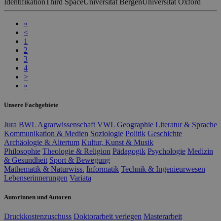
Identifikation
Third Space
Universität Bergen
Universität Oxford
«
<
1
2
3
4
>
»
Unsere Fachgebiete
Jura
BWL
Agrarwissenschaft
VWL
Geographie
Literatur & Sprache
Kommunikation & Medien
Soziologie
Politik
Geschichte
Archäologie & Altertum
Kultur, Kunst & Musik
Philosophie
Theologie & Religion
Pädagogik
Psychologie
Medizin
& Gesundheit
Sport & Bewegung
Mathematik & Naturwiss.
Informatik
Technik & Ingenieurwesen
Lebenserinnerungen
Variata
Autorinnen und Autoren
Druckkostenzuschuss
Doktorarbeit verlegen
Masterarbeit