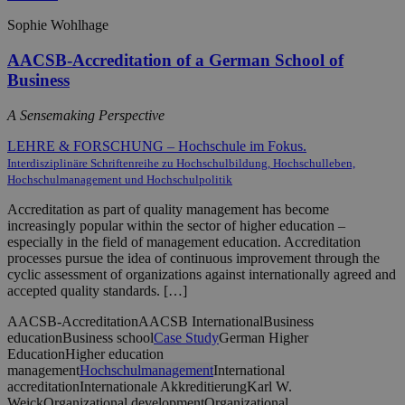
Sophie Wohlhage
AACSB-Accreditation of a German School of
Business
A Sensemaking Perspective
LEHRE & FORSCHUNG – Hochschule im Fokus.
Interdisziplinäre Schriftenreihe zu Hochschulbildung, Hochschulleben,
Hochschulmanagement und Hochschulpolitik
Accreditation as part of quality management has become
increasingly popular within the sector of higher education –
especially in the field of management education. Accreditation
processes pursue the idea of continuous improvement through the
cyclic assessment of organizations against internationally agreed and
accepted quality standards. […]
AACSB-Accreditation
AACSB International
Business
education
Business school
Case Study
German Higher
Education
Higher education
management
Hochschulmanagement
International
accreditation
Internationale Akkreditierung
Karl W.
Weick
Organizational development
Organizational