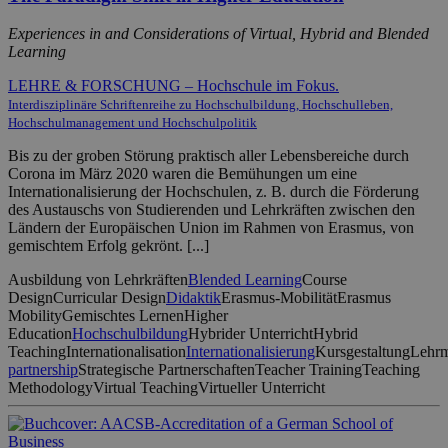
Experiences in and Considerations of Virtual, Hybrid and Blended
Learning
LEHRE & FORSCHUNG – Hochschule im Fokus.
Interdisziplinäre Schriftenreihe zu Hochschulbildung, Hochschulleben,
Hochschulmanagement und Hochschulpolitik
Bis zu der groben Störung praktisch aller Lebensbereiche durch
Corona im März 2020 waren die Bemühungen um eine
Internationalisierung der Hochschulen, z. B. durch die Förderung
des Austauschs von Studierenden und Lehrkräften zwischen den
Ländern der Europäischen Union im Rahmen von Erasmus, von
gemischtem Erfolg gekrönt. [...]
Ausbildung von Lehrkräften
Blended Learning
Course
Design
Curricular Design
Didaktik
Erasmus-Mobilität
Erasmus
Mobility
Gemischtes Lernen
Higher
Education
Hochschulbildung
Hybrider Unterricht
Hybrid
Teaching
Internationalisation
Internationalisierung
Kursgestaltung
Lehrm
partnership
Strategische Partnerschaften
Teacher Training
Teaching
Methodology
Virtual Teaching
Virtueller Unterricht