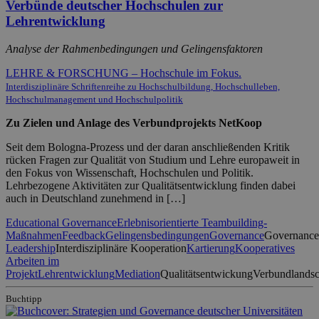
Verbünde deutscher Hochschulen zur
Lehrentwicklung
Analyse der Rahmenbedingungen und Gelingensfaktoren
LEHRE & FORSCHUNG – Hochschule im Fokus.
Interdisziplinäre Schriftenreihe zu Hochschulbildung, Hochschulleben,
Hochschulmanagement und Hochschulpolitik
Zu Zielen und Anlage des Verbundprojekts NetKoop
Seit dem Bologna-Prozess und der daran anschließenden Kritik
rücken Fragen zur Qualität von Studium und Lehre europaweit in
den Fokus von Wissenschaft, Hochschulen und Politik.
Lehrbezogene Aktivitäten zur Qualitätsentwicklung finden dabei
auch in Deutschland zunehmend in […]
Educational Governance
Erlebnisorientierte Teambuilding-
Maßnahmen
Feedback
Gelingensbedingungen
Governance
Governance
Leadership
Interdisziplinäre Kooperation
Kartierung
Kooperatives
Arbeiten im
Projekt
Lehrentwicklung
Mediation
Qualitätsentwickung
Verbundlandsc
Buchtipp