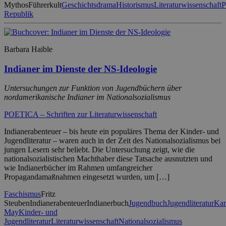
Mythos
Führerkult
Geschichtsdrama
Historismus
Literaturwissenschaft
P
Republik
Barbara Haible
Indianer im Dienste der NS-Ideologie
Untersuchungen zur Funktion von Jugendbüchern über
nordamerikanische Indianer im Nationalsozialismus
POETICA – Schriften zur Literaturwissenschaft
Indianerabenteuer – bis heute ein populäres Thema der Kinder- und
Jugendliteratur – waren auch in der Zeit des Nationalsozialismus bei
jungen Lesern sehr beliebt. Die Untersuchung zeigt, wie die
nationalsozialistischen Machthaber diese Tatsache ausnutzten und
wie Indianerbücher im Rahmen umfangreicher
Propagandamaßnahmen eingesetzt wurden, um […]
Faschismus
Fritz
Steuben
Indianerabenteuer
Indianerbuch
Jugendbuch
Jugendliteratur
Kar
May
Kinder- und
Jugendliteratur
Literaturwissenschaft
Nationalsozialismus