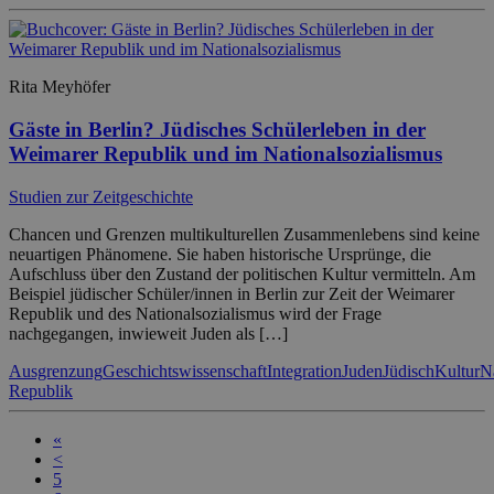
Rita Meyhöfer
Gäste in Berlin? Jüdisches Schülerleben in der
Weimarer Republik und im Nationalsozialismus
Studien zur Zeitgeschichte
Chancen und Grenzen multikulturellen Zusammenlebens sind keine
neuartigen Phänomene. Sie haben historische Ursprünge, die
Aufschluss über den Zustand der politischen Kultur vermitteln. Am
Beispiel jüdischer Schüler/innen in Berlin zur Zeit der Weimarer
Republik und des Nationalsozialismus wird der Frage
nachgegangen, inwieweit Juden als […]
Ausgrenzung
Geschichtswissenschaft
Integration
Juden
Jüdisch
Kultur
N
Republik
«
<
5