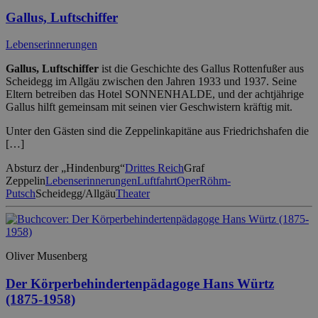
Gallus, Luftschiffer
Lebenserinnerungen
Gallus, Luftschiffer
ist die Geschichte des Gallus Rottenfußer aus
Scheidegg im Allgäu zwischen den Jahren 1933 und 1937. Seine
Eltern betreiben das Hotel SONNENHALDE, und der achtjährige
Gallus hilft gemeinsam mit seinen vier Geschwistern kräftig mit.
Unter den Gästen sind die Zeppelinkapitäne aus Friedrichshafen die
[…]
Absturz der „Hindenburg“
Drittes Reich
Graf
Zeppelin
Lebenserinnerungen
Luftfahrt
Oper
Röhm-
Putsch
Scheidegg/Allgäu
Theater
Oliver Musenberg
Der Körperbehindertenpädagoge Hans Würtz
(1875-1958)