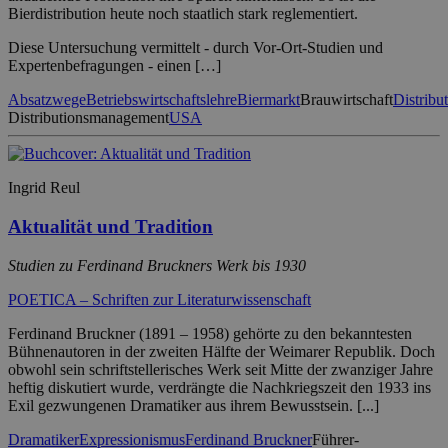
Bierdistribution heute noch staatlich stark reglementiert.
Diese Untersuchung vermittelt - durch Vor-Ort-Studien und
Expertenbefragungen - einen […]
Absatzwege
Betriebswirtschaftslehre
Biermarkt
Brauwirtschaft
Distribu
Distributionsmanagement
USA
Ingrid Reul
Aktualität und Tradition
Studien zu Ferdinand Bruckners Werk bis 1930
POETICA – Schriften zur Literaturwissenschaft
Ferdinand Bruckner (1891 – 1958) gehörte zu den bekanntesten
Bühnenautoren in der zweiten Hälfte der Weimarer Republik. Doch
obwohl sein schriftstellerisches Werk seit Mitte der zwanziger Jahre
heftig diskutiert wurde, verdrängte die Nachkriegszeit den 1933 ins
Exil gezwungenen Dramatiker aus ihrem Bewusstsein. [...]
Dramatiker
Expressionismus
Ferdinand Bruckner
Führer-