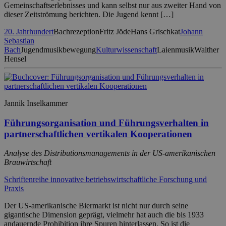
Gemeinschaftserlebnisses und kann selbst nur aus zweiter Hand von
dieser Zeitströmung berichten. Die Jugend kennt […]
20. Jahrhundert
Bachrezeption
Fritz Jöde
Hans Grischkat
Johann
Sebastian
Bach
Jugendmusikbewegung
Kulturwissenschaft
Laienmusik
Walther
Hensel
Jannik Inselkammer
Führungsorganisation und Führungsverhalten in
partnerschaftlichen vertikalen Kooperationen
Analyse des Distributionsmanagements in der US-amerikanischen
Brauwirtschaft
Schriftenreihe innovative betriebswirtschaftliche Forschung und
Praxis
Der US-amerikanische Biermarkt ist nicht nur durch seine
gigantische Dimension geprägt, vielmehr hat auch die bis 1933
andauernde Prohibition ihre Spuren hinterlassen. So ist die