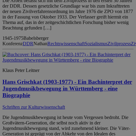
Die Arbeit befasst sich mit dem Zivilprozess in den ersten 30 Jahren
der DDR. Dessen gesetzliche Grundlage war bis zum Inkrafttreten
der neuen Zivilverfahrensordnung im Jahre 1976 die ZPO von 1877
in der Fassung von Oktober 1933. Der Verfasser greift hiermit ein
Thema auf, das in der zeitgeschichtlichen Forschung bisher wenig
Beachtung gefunden […]
1945-1975
Babelsberger
Konferenz
DDR
Nathan
Rechtswissenschaft
Sozialismus
Zivilprozess
Zi
Klaus Peter Leitner
Hans Grischkat (1903-1977) - Ein Bachinterpret der
Jugendmusikbewegung in Württemberg - eine
Biographie
Schriften zur Kulturwissenschaft
Die Jugendmusikbewegung ist heute vom Vergessen bedroht. Die
Großvätern-Generation, die selbst noch aktiv in der
Jugendmusikbewegung stand, wird zunehmend kleiner. Die Väter-
Generation ist geprägt von der Abkehr von den Idealen des