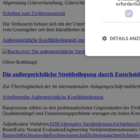
Abgrenzung Güteverhandlung, Güterichterverfahren und Vorschlag zu
erforderlic
Schriften zum Zivilprozessrecht
Die Verfasserin befasst sich mit der Untersuchung der im Zivilprozes
vom Gesetzgeber seit dem Inkrafttreten des Gesetzes zur Förderung d
DETAILS ANZ
Außergerichtliche Konfliktbeilegung
Güterichter
Güterichterverhandlu
Oliver Rothhaupt
Die außergerichtliche Streitbeilegung durch Entscheid
Zur Übertragbarkeit der im internationalen Anlagengeschäft etabliert
Schriftenreihe Außergerichtliche Konfliktbeilegung
Bauprozesse zählen zu den problematischsten Gegenständen der Zivi
Qualitätsmängel und Finanzierungsprobleme erzeugen ein hohes Konfli
Adjudication Verfahren
ADR
Alternative Streitbeilegung
Architekten
Au
Board
Early Neutral Evaluation
Engineering Verfahren
Internationales
Baurecht
Rechtsanwälte
Rechtswissenschaft
Schiedsgutachten
Schiedsv