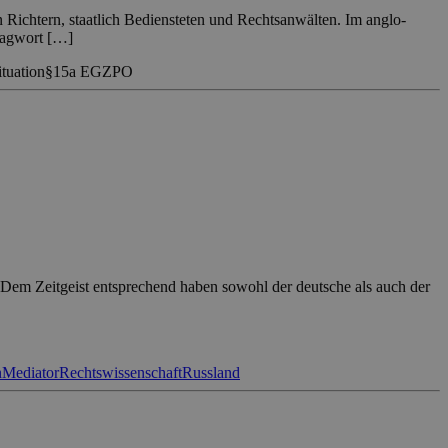
n Richtern, staatlich Bediensteten und Rechtsanwälten. Im anglo-
lagwort […]
tuation
§15a EGZPO
n. Dem Zeitgeist entsprechend haben sowohl der deutsche als auch der
n
Mediator
Rechtswissenschaft
Russland