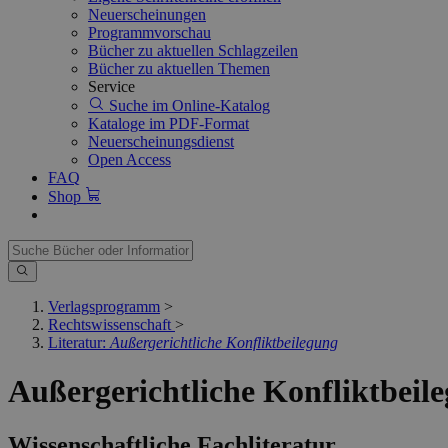
Neuerscheinungen
Programmvorschau
Bücher zu aktuellen Schlagzeilen
Bücher zu aktuellen Themen
Service
Suche im Online-Katalog
Kataloge im PDF-Format
Neuerscheinungsdienst
Open Access
FAQ
Shop
Verlagsprogramm
>
Rechtswissenschaft
>
Literatur:
Außergerichtliche Konfliktbeilegung
Außergerichtliche Konfliktbeil
Wissenschaftliche Fachliteratur