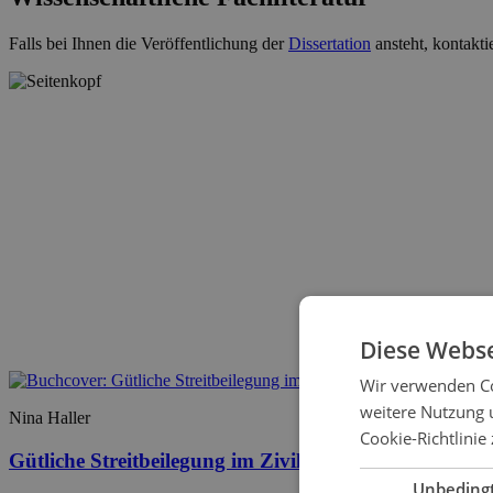
Falls bei Ihnen die Veröffentlichung der
Dissertation
ansteht, kontakti
Diese Webse
Wir verwenden Co
weitere Nutzung 
Nina Haller
Cookie-Richtlinie 
Gütliche Streitbeilegung im Zivilprozess: ein sich er
Unbeding