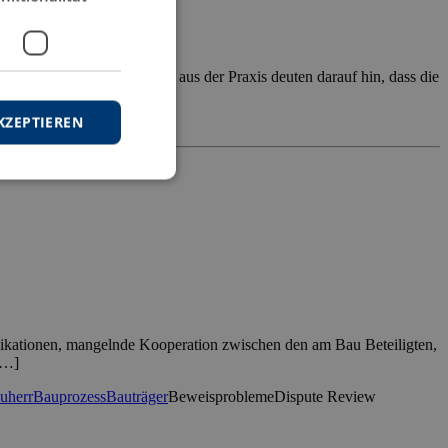
lösung. Erfahrungsberichte aus der Praxis deuten darauf hin, dass die
KZEPTIEREN
likationen, mangelnde Kooperation zwischen den am Bau Beteiligten,
[…]
uherr
Bauprozess
Bauträger
Beweisprobleme
Dispute Review