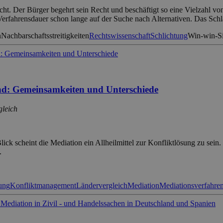
cht. Der Bürger begehrt sein Recht und beschäftigt so eine Vielzahl vo
Verfahrensdauer schon lange auf der Suche nach Alternativen. Das Sch
n
Nachbarschaftsstreitigkeiten
Rechtswissenschaft
Schlichtung
Win-win-Si
nd: Gemeinsamkeiten und Unterschiede
gleich
lick scheint die Mediation ein Allheilmittel zur Konfliktlösung zu sei
.
ung
Konfliktmanagement
Ländervergleich
Mediation
Mediationsverfahre