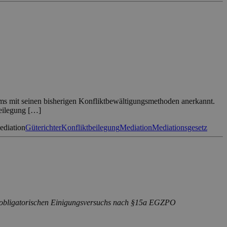
tems mit seinen bisherigen Konfliktbewältigungsmethoden anerkannt.
beilegung […]
ediation
Güterichter
Konfliktbeilegung
Mediation
Mediationsgesetz
hen obligatorischen Einigungsversuchs nach §15a EGZPO