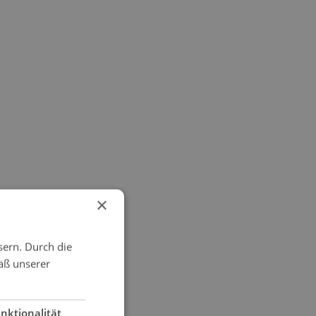
×
sern. Durch die
äß unserer
nktionalität