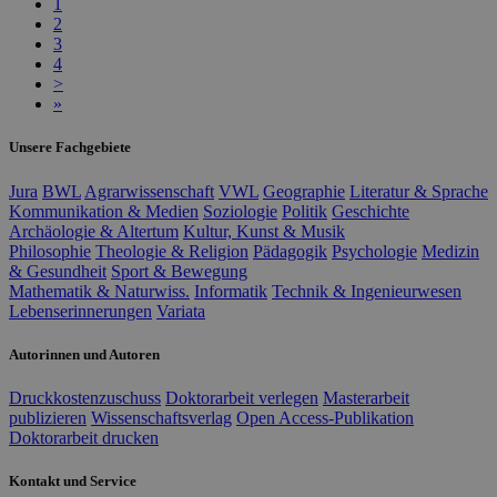
1
2
3
4
>
»
Unsere Fachgebiete
Jura
BWL
Agrarwissenschaft
VWL
Geographie
Literatur & Sprache
Kommunikation & Medien
Soziologie
Politik
Geschichte
Archäologie & Altertum
Kultur, Kunst & Musik
Philosophie
Theologie & Religion
Pädagogik
Psychologie
Medizin
& Gesundheit
Sport & Bewegung
Mathematik & Naturwiss.
Informatik
Technik & Ingenieurwesen
Lebenserinnerungen
Variata
Autorinnen und Autoren
Druckkostenzuschuss
Doktorarbeit verlegen
Masterarbeit
publizieren
Wissenschaftsverlag
Open Access-Publikation
Doktorarbeit drucken
Kontakt und Service