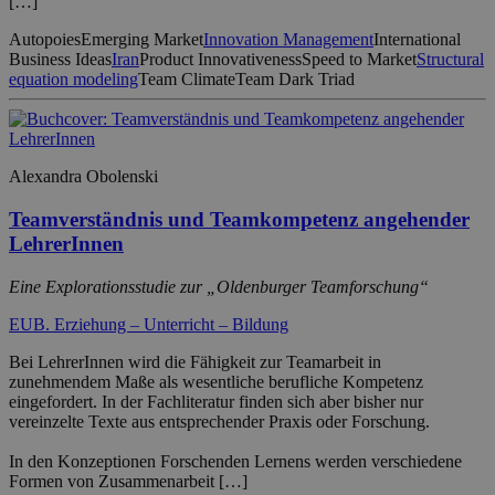
[…]
Autopoies
Emerging Market
Innovation Management
International
Business Ideas
Iran
Product Innovativeness
Speed to Market
Structural
equation modeling
Team Climate
Team Dark Triad
Alexandra Obolenski
Teamverständnis und Teamkompetenz angehender
LehrerInnen
Eine Explorationsstudie zur „Oldenburger Teamforschung“
EUB. Erziehung – Unterricht – Bildung
Bei LehrerInnen wird die Fähigkeit zur Teamarbeit in
zunehmendem Maße als wesentliche berufliche Kompetenz
eingefordert. In der Fachliteratur finden sich aber bisher nur
vereinzelte Texte aus entsprechender Praxis oder Forschung.
In den Konzeptionen Forschenden Lernens werden verschiedene
Formen von Zusammenarbeit […]