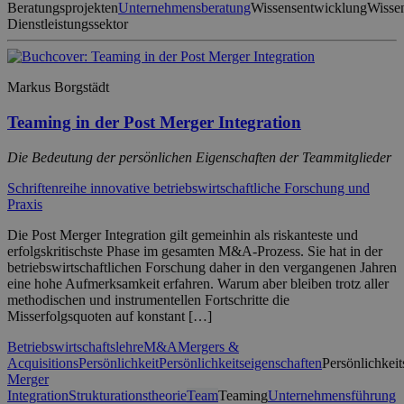
Beratungsprojekten
Unternehmensberatung
Wissensentwicklung
Wissen
Dienstleistungssektor
Markus Borgstädt
Teaming in der Post Merger Integration
Die Bedeutung der persönlichen Eigenschaften der Teammitglieder
Schriftenreihe innovative betriebswirtschaftliche Forschung und
Praxis
Die Post Merger Integration gilt gemeinhin als riskanteste und
erfolgskritischste Phase im gesamten M&A-Prozess. Sie hat in der
betriebswirtschaftlichen Forschung daher in den vergangenen Jahren
eine hohe Aufmerksamkeit erfahren. Warum aber bleiben trotz aller
methodischen und instrumentellen Fortschritte die
Misserfolgsquoten auf konstant […]
Betriebswirtschaftslehre
M&A
Mergers &
Acquisitions
Persönlichkeit
Persönlichkeitseigenschaften
Persönlichkeit
Merger
Integration
Strukturationstheorie
Team
Teaming
Unternehmensführung