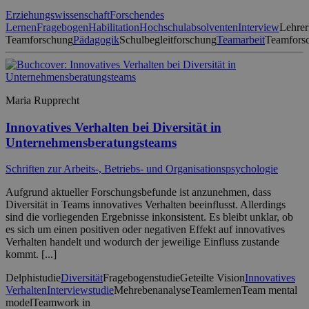
Erziehungswissenschaft
Forschendes
Lernen
Fragebogen
Habilitation
Hochschulabsolventen
Interview
Lehrer
Teamforschung
Pädagogik
Schulbegleitforschung
Teamarbeit
Teamfors
Maria Rupprecht
Innovatives Verhalten bei Diversität in
Unternehmensberatungsteams
Schriften zur Arbeits-, Betriebs- und Organisationspsychologie
Aufgrund aktueller Forschungsbefunde ist anzunehmen, dass
Diversität in Teams innovatives Verhalten beeinflusst. Allerdings
sind die vorliegenden Ergebnisse inkonsistent. Es bleibt unklar, ob
es sich um einen positiven oder negativen Effekt auf innovatives
Verhalten handelt und wodurch der jeweilige Einfluss zustande
kommt. [...]
Delphistudie
Diversität
Fragebogenstudie
Geteilte Vision
Innovatives
Verhalten
Interviewstudie
Mehrebenanalyse
Teamlernen
Team mental
model
Teamwork in