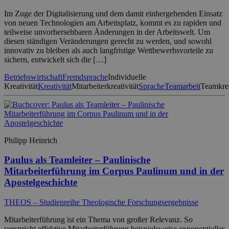
Im Zuge der Digitalisierung und dem damit einhergehenden Einsatz
von neuen Technologien am Arbeitsplatz, kommt es zu rapiden und
teilweise unvorhersehbaren Änderungen in der Arbeitswelt. Um
diesen ständigen Veränderungen gerecht zu werden, und sowohl
innovativ zu bleiben als auch langfristige Wettbewerbsvorteile zu
sichern, entwickelt sich die […]
Betriebswirtschaft
Fremdsprache
Individuelle
Kreativität
Kreativität
Mitarbeiterkreativität
Sprache
Teamarbeit
Teamkrea
Philipp Heinrich
Paulus als Teamleiter – Paulinische
Mitarbeiterführung im Corpus Paulinum und in der
Apostelgeschichte
THEOS – Studienreihe Theologische Forschungsergebnisse
Mitarbeiterführung ist ein Thema von großer Relevanz. So
verspricht effektive Mitarbeiterführung beispielsweise exponentielles