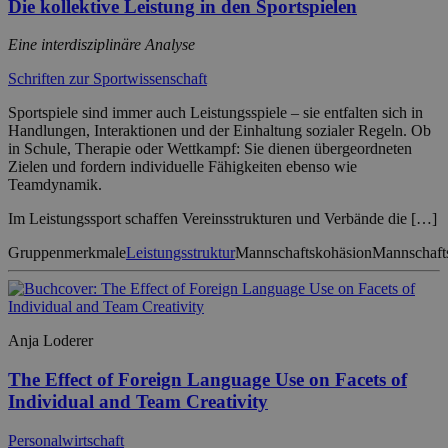
Die kollektive Leistung in den Sportspielen
Eine interdisziplinäre Analyse
Schriften zur Sportwissenschaft
Sportspiele sind immer auch Leistungsspiele – sie entfalten sich in
Handlungen, Interaktionen und der Einhaltung sozialer Regeln. Ob
in Schule, Therapie oder Wettkampf: Sie dienen übergeordneten
Zielen und fordern individuelle Fähigkeiten ebenso wie
Teamdynamik.
Im Leistungssport schaffen Vereinsstrukturen und Verbände die […]
Gruppenmerkmale
Leistungsstruktur
Mannschaftskohäsion
Mannschafts
Anja Loderer
The Effect of Foreign Language Use on Facets of
Individual and Team Creativity
Personalwirtschaft