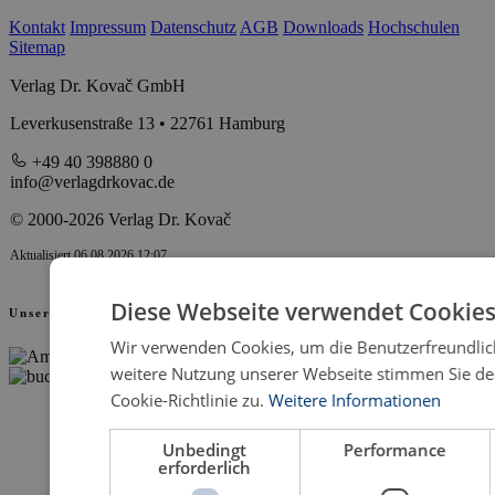
Kontakt
Impressum
Datenschutz
AGB
Downloads
Hochschulen
Sitemap
Verlag Dr. Kovač GmbH
Leverkusenstraße 13 • 22761 Hamburg
+49 40 398880 0
info@verlagdrkovac.de
© 2000-2026 Verlag Dr. Kovač
Aktualisiert 06.08.2026 12:07
Diese Webseite verwendet Cookies
Unsere Partner
Wir verwenden Cookies, um die Benutzerfreundlich
weitere Nutzung unserer Webseite stimmen Sie d
Cookie-Richtlinie zu.
Weitere Informationen
Unbedingt
Performance
erforderlich