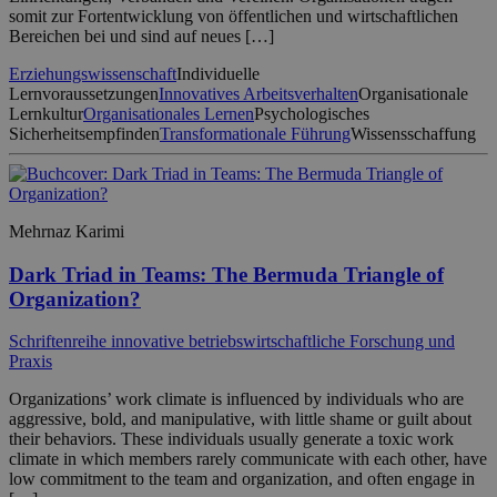
somit zur Fortentwicklung von öffentlichen und wirtschaftlichen
Bereichen bei und sind auf neues […]
Erziehungswissenschaft
Individuelle
Lernvoraussetzungen
Innovatives Arbeitsverhalten
Organisationale
Lernkultur
Organisationales Lernen
Psychologisches
Sicherheitsempfinden
Transformationale Führung
Wissensschaffung
Mehrnaz Karimi
Dark Triad in Teams: The Bermuda Triangle of
Organization?
Schriftenreihe innovative betriebswirtschaftliche Forschung und
Praxis
Organizations’ work climate is influenced by individuals who are
aggressive, bold, and manipulative, with little shame or guilt about
their behaviors. These individuals usually generate a toxic work
climate in which members rarely communicate with each other, have
low commitment to the team and organization, and often engage in