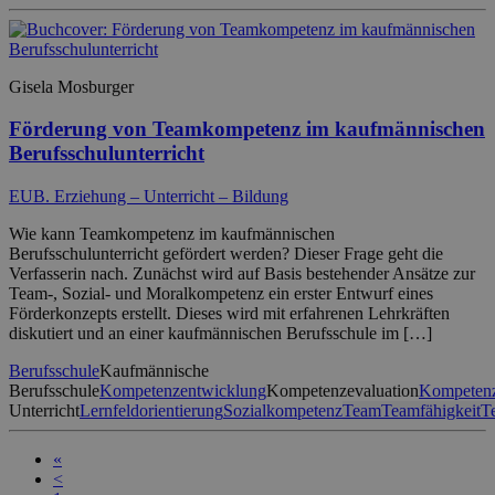
Gisela Mosburger
Förderung von Teamkompetenz im kaufmännischen
Berufsschulunterricht
EUB. Erziehung – Unterricht – Bildung
Wie kann Teamkompetenz im kaufmännischen
Berufsschulunterricht gefördert werden? Dieser Frage geht die
Verfasserin nach. Zunächst wird auf Basis bestehender Ansätze zur
Team-, Sozial- und Moralkompetenz ein erster Entwurf eines
Förderkonzepts erstellt. Dieses wird mit erfahrenen Lehrkräften
diskutiert und an einer kaufmännischen Berufsschule im […]
Berufsschule
Kaufmännische
Berufsschule
Kompetenzentwicklung
Kompetenzevaluation
Kompetenz
Unterricht
Lernfeldorientierung
Sozialkompetenz
Team
Teamfähigkeit
T
«
<