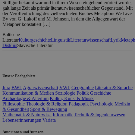
Stilfigur bekannt war und in ihrem Wesen eingehend erörtert wurde,
galt lange Zeit als primär literaturwissenschaftlicher Gegenstand. Mit
der Veröffentlichung des vielbeachteten Buches Metaphors We Live
By von G. Lakoff und M. Johnson, in dem die Allgegenwart der
Metapher konstatiert […]
Baltische
Literatur
Kulturgeschichte
Linguistik
Literaturwissenschaft
Lyrik
Metaph
Diskurs
Slavische Literatur
Unsere Fachgebiete
Jura
BWL
Agrarwissenschaft
VWL
Geographie
Literatur & Sprache
Kommunikation & Medien
Soziologie
Politik
Geschichte
Archäologie & Altertum
Kultur, Kunst & Musik
Philosophie
Theologie & Religion
Pädagogik
Psychologie
Medizin
& Gesundheit
Sport & Bewegung
Mathematik & Naturwiss.
Informatik
Technik & Ingenieurwesen
Lebenserinnerungen
Variata
Autorinnen und Autoren