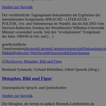
Studien zur Slavistik
Der veröffentlichte Tagungsband dokumentiert die Ergebnisse des
internationalen Symposiums SPRACHE • LITERATUR •
POLITIK. Ost- und Südosteuropa im Wandel, das im Juli 2003 vom
Slavisch-Baltischen Seminar der Westfälischen Wilhelms-Universität
Münster veranstaltet wurde. Seit den "revolutionären" Ereignissen
der Jahre 1989/90 in Ost- und […]
gesellschaftliche
Transformation
Ideologie
Literatur
Literaturwissenschaft
Nationalsprach
Diskurs
Politischer Witz
Slavistik
Sprachpolitik
Sprachzensur
Bernhard Symanzik, Gerhard Birkfellner, Alfred Sproede (Hrsg.)
Metapher, Bild und Figur
Osteuropäische Sprach- und Symbolwelten
Studien zur Slavistik
Die Metapher, die bereits in antiken Rhetorik-Lehrbüchern als