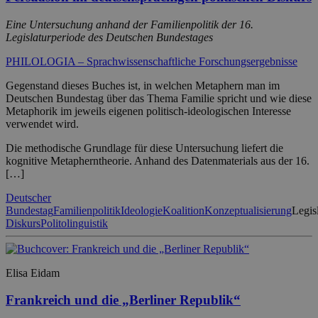
Eine Untersuchung anhand der Familienpolitik der 16.
Legislaturperiode des Deutschen Bundestages
PHILOLOGIA – Sprachwissenschaftliche Forschungsergebnisse
Gegenstand dieses Buches ist, in welchen Metaphern man im
Deutschen Bundestag über das Thema Familie spricht und wie diese
Metaphorik im jeweils eigenen politisch-ideologischen Interesse
verwendet wird.
Die methodische Grundlage für diese Untersuchung liefert die
kognitive Metapherntheorie. Anhand des Datenmaterials aus der 16.
[…]
Deutscher
Bundestag
Familienpolitik
Ideologie
Koalition
Konzeptualisierung
Legis
Diskurs
Politolinguistik
Elisa Eidam
Frankreich und die „Berliner Republik“