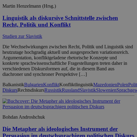
Martin Henzelmann (Hrsg.)
Linguistik als diskursive Schnittstelle zwischen
Recht, Politik und Konflikt
Studien zur Slavistik
Die Wechselwirkungen zwischen Recht, Politik und Linguistik sind
heutzutage hochgradig aktuell und ausgesprochen variationsreich.
Argumentation, konfliktgeladene rhetorische Konzepte und
konkrete sprachwissenschaftliche Fragestellungen treten daher in
verschiedenen Diskursformen auf, die in diesem Band aus
diachroner und synchroner Perspektive […]
Balkanistik
Bulgarien
Konflikt
Konfliktlinguistik
Mazedonien
Polen
Poli
Diskurs
Rechtsdiskurs
Russistik
Russland
Slavistik
Slowenien
Sprachges
Bohdan Androshchuk
Die Metapher als ideologisches Instrument der
Persuasion im deutschsprachigen politischen Diskurs