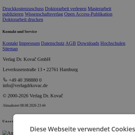
Druckkostenzuschuss
Doktorarbeit verlegen
Masterarbeit
publizieren
Wissenschaftsverlag
Open Access-Publikation
Doktorarbeit drucken
Kontakt und Service
Kontakt
Impressum
Datenschutz
AGB
Downloads
Hochschulen
Sitemap
Verlag Dr. Kovač GmbH
Leverkusenstraße 13 • 22761 Hamburg
+49 40 398880 0
info@verlagdrkovac.de
© 2000-2026 Verlag Dr. Kovač
Aktualisiert 08.08.2026 23:44
Unsere Partner
Diese Webseite verwendet Cookies