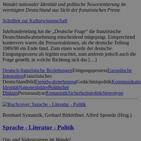
Wandel nationaler Identität und politische Neuorientierung im
vereinigten Deutschland aus Sicht der französischen Presse
Schriften zur Kulturwissenschaft
Jahrhundertelang hat die „Deutsche Frage“ die französische
Deutschlandwahrnehmung entscheidend mitgeprägt. Entsprechend
kontrovers waren die Pressereaktionen, als die deutsche Teilung
1989/90 ein Ende fand. Zum einen wurde der deutsche
Einigungsprozess als legitim erachtet, zum anderen jedoch auch die
Frage gestellt, in welche Richtung sich das […]
Deutsch-französische Beziehungen
Einigungsprozess
Europäische
Integration
Französisches
Deutschlandbild
Fremdwahrnehmung
Gedächtnispolitik
Kommunikatio
Identität
Nationenbilder
Politischer
Diskurs
Presseanalyse
Romanistik
Sicherheitspolitik
Stereotype
Bernhard Symanzik, Gerhard Birkfellner, Alfred Sproede (Hrsg.)
Sprache - Literatur - Politik
Ost- und Südosteuropa im Wandel