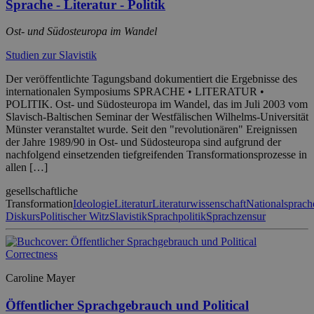
Sprache - Literatur - Politik
Ost- und Südosteuropa im Wandel
Studien zur Slavistik
Der veröffentlichte Tagungsband dokumentiert die Ergebnisse des
internationalen Symposiums SPRACHE • LITERATUR •
POLITIK. Ost- und Südosteuropa im Wandel, das im Juli 2003 vom
Slavisch-Baltischen Seminar der Westfälischen Wilhelms-Universität
Münster veranstaltet wurde. Seit den "revolutionären" Ereignissen
der Jahre 1989/90 in Ost- und Südosteuropa sind aufgrund der
nachfolgend einsetzenden tiefgreifenden Transformationsprozesse in
allen […]
gesellschaftliche
Transformation
Ideologie
Literatur
Literaturwissenschaft
Nationalsprach
Diskurs
Politischer Witz
Slavistik
Sprachpolitik
Sprachzensur
Caroline Mayer
Öffentlicher Sprachgebrauch und Political