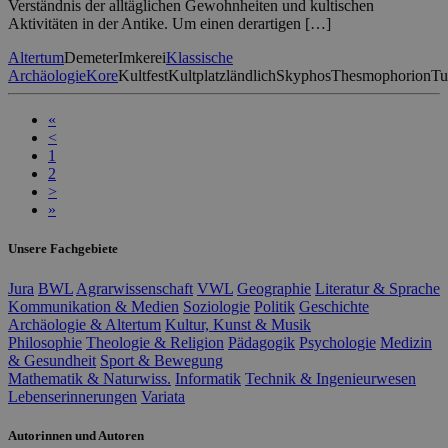
Verständnis der alltäglichen Gewohnheiten und kultischen
Aktivitäten in der Antike. Um einen derartigen […]
Altertum
Demeter
Imkerei
Klassische
Archäologie
Kore
Kultfest
Kultplatz
ländlich
Skyphos
Thesmophorion
Tu
«
<
1
2
>
»
Unsere Fachgebiete
Jura
BWL
Agrarwissenschaft
VWL
Geographie
Literatur & Sprache
Kommunikation & Medien
Soziologie
Politik
Geschichte
Archäologie & Altertum
Kultur, Kunst & Musik
Philosophie
Theologie & Religion
Pädagogik
Psychologie
Medizin
& Gesundheit
Sport & Bewegung
Mathematik & Naturwiss.
Informatik
Technik & Ingenieurwesen
Lebenserinnerungen
Variata
Autorinnen und Autoren