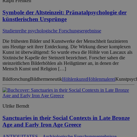
Ralph Frenken
Symbole der Altsteinzeit: Pränatalpsychologie der
künstlerischen Ursprünge
Studienreihe psychologische Forschungsergebnisse
Die frühesten Bilder und Kunstwerke der Menschheit faszinieren
uns Heutige seit ihrer Entdeckung. Die Wirkung dieser komplexen
Kunst ist überwältigend: So wurde etwa die Höhle von Lascaux als
Sixtinische Kapelle der Steinzeit bezeichnet. Forscher sahen die
steinzeitlichen Bilderhöhlen als Heiligtümer an, in denen der
Mensch Kunst und Religion […]
Bildforschung
Bildhermeneutik
Höhlenkunst
Höhlenmalerei
Kunstpsyc
Ulrike Berndt
Sanctuaries in their Social Contexts in Late Bronze
Age and Early Iron Age Greece
ANTIQUITATES – Archäologische Forschungsergebnisse