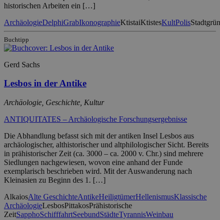
historischen Arbeiten ein […]
Archäologie
Delphi
Grab
Ikonographie
Ktistai
Ktistes
Kult
Polis
Stadtgrü
Buchtipp
Gerd Sachs
Lesbos in der Antike
Archäologie, Geschichte, Kultur
ANTIQUITATES – Archäologische Forschungsergebnisse
Die Abhandlung befasst sich mit der antiken Insel Lesbos aus
archäologischer, althistorischer und altphilologischer Sicht. Bereits
in prähistorischer Zeit (ca. 3000 – ca. 2000 v. Chr.) sind mehrere
Siedlungen nachgewiesen, wovon eine anhand der Funde
exemplarisch beschrieben wird. Mit der Auswanderung nach
Kleinasien zu Beginn des 1. […]
Alkaios
Alte Geschichte
Antike
Heiligtümer
Hellenismus
Klassische
Archäologie
Lesbos
Pittakos
Prähistorische
Zeit
Sappho
Schifffahrt
Seebund
Städte
Tyrannis
Weinbau