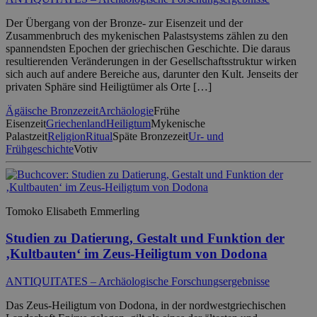
Der Übergang von der Bronze- zur Eisenzeit und der
Zusammenbruch des mykenischen Palastsystems zählen zu den
spannendsten Epochen der griechischen Geschichte. Die daraus
resultierenden Veränderungen in der Gesellschaftsstruktur wirken
sich auch auf andere Bereiche aus, darunter den Kult. Jenseits der
privaten Sphäre sind Heiligtümer als Orte […]
Ägäische Bronzezeit
Archäologie
Frühe
Eisenzeit
Griechenland
Heiligtum
Mykenische
Palastzeit
Religion
Ritual
Späte Bronzezeit
Ur- und
Frühgeschichte
Votiv
Tomoko Elisabeth Emmerling
Studien zu Datierung, Gestalt und Funktion der
‚Kultbauten‘ im Zeus-Heiligtum von Dodona
ANTIQUITATES – Archäologische Forschungsergebnisse
Das Zeus-Heiligtum von Dodona, in der nordwestgriechischen