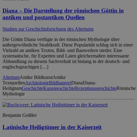
Diana – Die Darstellung der römischen Göttin in
antiken und postantiken Quellen
Studien zur Geschichtsforschung des Altertums
Die Göttin Diana verfügte in der römischen Mythologie über
außergewöhnliche Strahlkraft. Diese Popularität schlug sich in einer
Vielzahl an antiken Texten, Bild- und Bauwerken nieder. Eine
systematische, für Experten und Laien gleichermaßen interessante
Abhandlung zu diesem Sachverhalt ist bislang in der deutsch- und
englischsprachigen […]
Altertum
Antike Bildkunst
Antike
Textquellen
Archäologie
Bildhauerei
Diana
Diana-
Heiligtum
Geschichte
Kunstgeschichte
Rezeptionsgeschichte
Römische
Mythologie
Benjamin Geißler
Latinische Heiligtümer in der Kaiserzeit