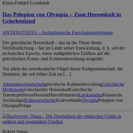
Klaus-Frithjof Leonhardt
Das Pelopion von Olympia – Zum Heroenkult in
Griechenland
ANTIQUITATES – Archäologische Forschungsergebnisse
Der griechische Heroenkult – das ist die These dieser
Veröffentlichung – hat im Laufe seiner Entwicklung, d. h. seit der
archaischen Epoche, einen maßgeblichen Einfluss auf die
griechischen Kunst- und Kulturentwicklung ausgeübt.
Vor allem der aristokratische Flügel dieser Kultgemeinschaft, die
Hetairien, die seit früher Zeit im […]
Altertumswissenschaft
griechische Kulturentwicklung
Griechische
Mythologie
Griechischer Heroenkult
Griechische
Totenkulte
Heroa
Heroine
Heros
Hetairien
Kalokagathia
Klassische
Archäoligie
Kulturgeschichte
Kultverbände
Olympia
Pelopion von
Olympia
Pelops
Robert Sturm