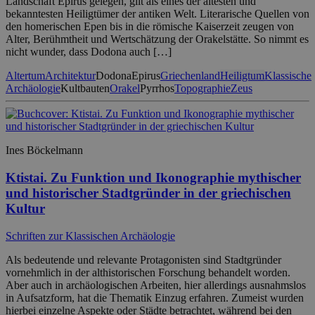
Landschaft Epirus gelegen, gilt als eines der ältesten und
bekanntesten Heiligtümer der antiken Welt. Literarische Quellen von
den homerischen Epen bis in die römische Kaiserzeit zeugen von
Alter, Berühmtheit und Wertschätzung der Orakelstätte. So nimmt es
nicht wunder, dass Dodona auch […]
Altertum
Architektur
Dodona
Epirus
Griechenland
Heiligtum
Klassische
Archäologie
Kultbauten
Orakel
Pyrrhos
Topographie
Zeus
Ines Böckelmann
Ktistai. Zu Funktion und Ikonographie mythischer
und historischer Stadtgründer in der griechischen
Kultur
Schriften zur Klassischen Archäologie
Als bedeutende und relevante Protagonisten sind Stadtgründer
vornehmlich in der althistorischen Forschung behandelt worden.
Aber auch in archäologischen Arbeiten, hier allerdings ausnahmslos
in Aufsatzform, hat die Thematik Einzug erfahren. Zumeist wurden
hierbei einzelne Aspekte oder Städte betrachtet, während bei den