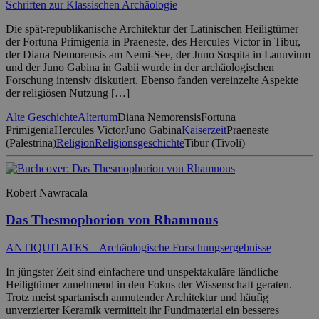
Schriften zur Klassischen Archäologie
Die spät-republikanische Architektur der Latinischen Heiligtümer
der Fortuna Primigenia in Praeneste, des Hercules Victor in Tibur,
der Diana Nemorensis am Nemi-See, der Juno Sospita in Lanuvium
und der Juno Gabina in Gabii wurde in der archäologischen
Forschung intensiv diskutiert. Ebenso fanden vereinzelte Aspekte
der religiösen Nutzung […]
Alte Geschichte
Altertum
Diana Nemorensis
Fortuna
Primigenia
Hercules Victor
Juno Gabina
Kaiserzeit
Praeneste
(Palestrina)
Religion
Religionsgeschichte
Tibur (Tivoli)
Robert Nawracala
Das Thesmophorion von Rhamnous
ANTIQUITATES – Archäologische Forschungsergebnisse
In jüngster Zeit sind einfachere und unspektakuläre ländliche
Heiligtümer zunehmend in den Fokus der Wissenschaft geraten.
Trotz meist spartanisch anmutender Architektur und häufig
unverzierter Keramik vermittelt ihr Fundmaterial ein besseres