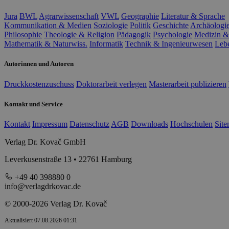
Jura
BWL
Agrarwissenschaft
VWL
Geographie
Literatur & Sprache
Kommunikation & Medien
Soziologie
Politik
Geschichte
Archäologi
Philosophie
Theologie & Religion
Pädagogik
Psychologie
Medizin &
Mathematik & Naturwiss.
Informatik
Technik & Ingenieurwesen
Leb
Autorinnen und Autoren
Druckkostenzuschuss
Doktorarbeit verlegen
Masterarbeit publizieren
Kontakt und Service
Kontakt
Impressum
Datenschutz
AGB
Downloads
Hochschulen
Sit
Verlag Dr. Kovač GmbH
Leverkusenstraße 13 • 22761 Hamburg
+49 40 398880 0
info@verlagdrkovac.de
© 2000-2026 Verlag Dr. Kovač
Aktualisiert 07.08.2026 01:31