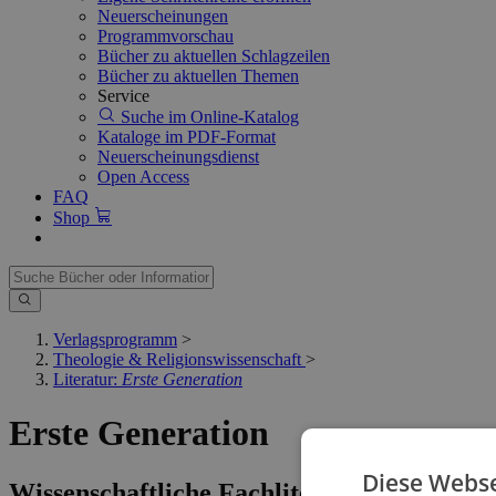
Neuerscheinungen
Programmvorschau
Bücher zu aktuellen Schlagzeilen
Bücher zu aktuellen Themen
Service
Suche im Online-Katalog
Kataloge im PDF-Format
Neuerscheinungsdienst
Open Access
FAQ
Shop
Verlagsprogramm
>
Theologie & Religionswissenschaft
>
Literatur:
Erste Generation
Erste Generation
Diese Webse
Wissenschaftliche Fachliteratur