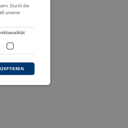
sern. Durch die
äß unserer
nktionalität
KZEPTIEREN