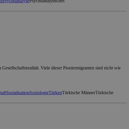
in
Psychoanalyse
Psychoanalytisches
sellschaftsrealität. Viele dieser Pioniermigranten sind nicht wie
haft
Sozialisation
Soziologie
Türken
Türkische Männer
Türkische