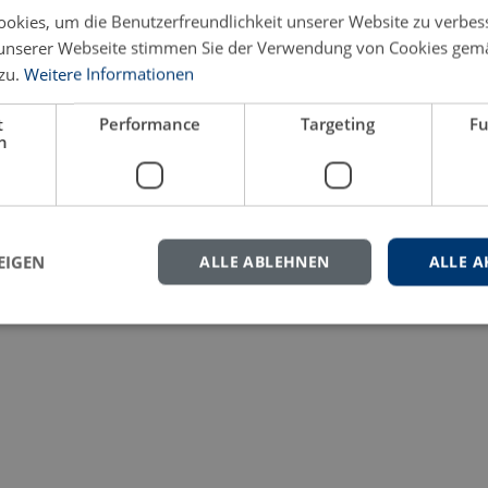
okies, um die Benutzerfreundlichkeit unserer Website zu verbes
eren Sie uns gern.
unserer Webseite stimmen Sie der Verwendung von Cookies gem
zu.
Weitere Informationen
t
Performance
Targeting
Fu
h
EIGEN
ALLE ABLEHNEN
ALLE A