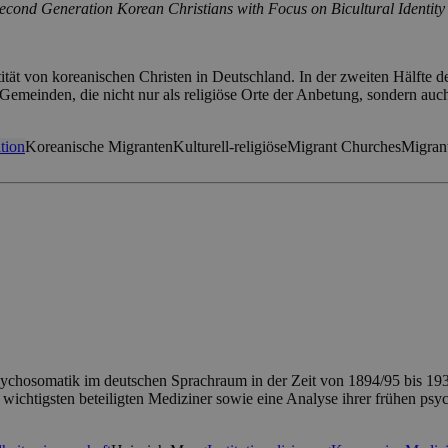
Second Generation Korean Christians with Focus on Bicultural Identity
ntität von koreanischen Christen in Deutschland. In der zweiten Hälfte 
emeinden, die nicht nur als religiöse Orte der Anbetung, sondern auch 
tion
Koreanische Migranten
Kulturell-religiöse
Migrant Churches
Migran
sychosomatik im deutschen Sprachraum in der Zeit von 1894/95 bis 19
ie wichtigsten beteiligten Mediziner sowie eine Analyse ihrer frühen 