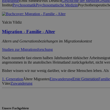
Biographie
Ernst Simmel
Felix Deutsch
Geschichte der Medizin
Gesund
Institut
Psychosomatik
Psychosomatische Medizin
Psychotherapeutisch
Yalcin Yildiz
Migration - Familie - Alter
Altern und Generationsbeziehungen im Migrationskontext
Studien zur Migrationsforschung
Nach nunmehr fast einem halben Jahrhundert türkischer Arbeitsmigrati
angenommen in ihr anatolisches Heimatland zurückgekehrt, nicht we
Bisher wissen wir nur wenig darüber, wie diese Menschen leben. Als 
1. Generation
Ältere Migranten
Einwanderung
Erste Generation
Familie
Väter
Zuwanderung
Unsere Fachgebiete