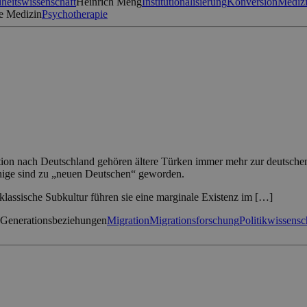
heitswissenschaft
Heinrich Meng
Institutionalisierung
Konversion
Mediz
e Medizin
Psychotherapie
on nach Deutschland gehören ältere Türken immer mehr zur deutschen Ge
nige sind zu „neuen Deutschen“ geworden.
klassische Subkultur führen sie eine marginale Existenz im […]
Generationsbeziehungen
Migration
Migrationsforschung
Politikwissensc