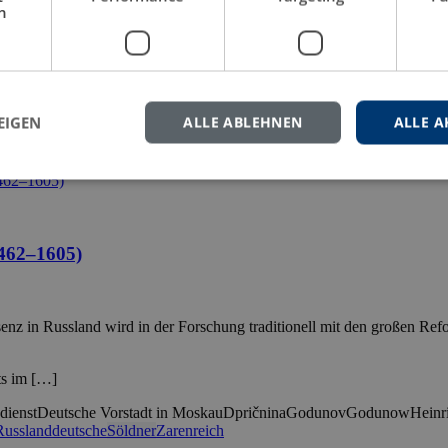
h
atus einer antiken Großmacht
ziert. Die Arbeit löst sich von alten Klischees wie „Söldnerheer“ oder 
ist die quellennahe Arbeitsweise. Die Überlieferung wird sorgfältig ge
EIGEN
ALLE ABLEHNEN
ALLE A
e Kriege
Römische Republik
Söldner
Verfassungsgeschichte
1462–1605)
enz in Russland wird in der Forschung traditionell mit den großen Re
ts im […]
dienst
Deutsche Vorstadt in Moskau
Dpričnina
Godunov
Godunow
Heinr
Russlanddeutsche
Söldner
Zarenreich