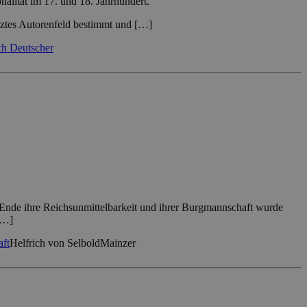
alität im 17. und 18. Jahrhundert.
tztes Autorenfeld bestimmt und […]
ch Deutscher
n Ende ihre Reichsunmittelbarkeit und ihrer Burgmannschaft wurde
[…]
aft
Helfrich von Selbold
Mainzer