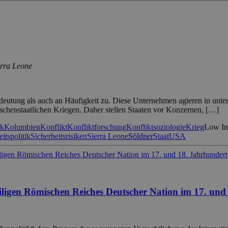
erra Leone
deutung als auch an Häufigkeit zu. Diese Unternehmen agieren in unter
ischenstaatlichen Kriegen. Daher stellen Staaten vor Konzernen, […]
ik
Kolumbien
Konflikt
Konfliktforschung
Konfliktsoziologie
Krieg
Low Int
itspolitik
Sicherheitsrisiken
Sierra Leone
Söldner
Staat
USA
ligen Römischen Reiches Deutscher Nation im 17. und