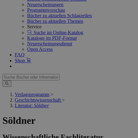
Neuerscheinungen
Programmvorschau
Bücher zu aktuellen Schlagzeilen
Bücher zu aktuellen Themen
Service
Suche im Online-Katalog
Kataloge im PDF-Format
Neuerscheinungsdienst
Open Access
FAQ
Shop
Verlagsprogramm
>
Geschichtswissenschaft
>
Literatur:
Söldner
Söldner
Wissenschaftliche Fachliteratur