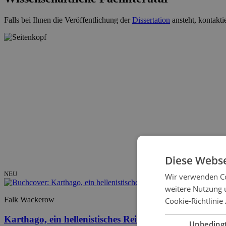
Falls bei Ihnen die Veröffentlichung der
Dissertation
ansteht, kontakti
Diese Webse
NEU
Wir verwenden Co
weitere Nutzung 
Falk Wackerow
Cookie-Richtlinie 
Karthago, ein hellenistisches Reich?
Unbeding