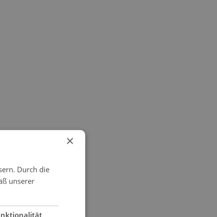
×
sern. Durch die
äß unserer
nktionalität