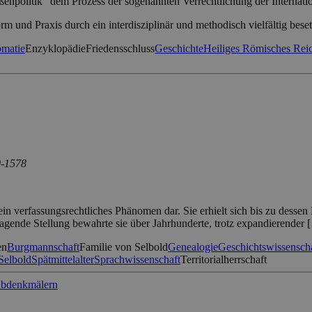
politik“ dem Prozess der sogenannten Verrechtlichung der Internation
 und Praxis durch ein interdisziplinär und methodisch vielfältig bese
omatie
Enzyklopädie
Friedensschluss
Geschichte
Heiliges Römisches Rei
0-1578
ein verfassungsrechtliches Phänomen dar. Sie erhielt sich bis zu desse
ragende Stellung bewahrte sie über Jahrhunderte, trotz expandierender 
en
Burgmannschaft
Familie von Selbold
Genealogie
Geschichtswissensch
Selbold
Spätmittelalter
Sprachwissenschaft
Territorialherrschaft