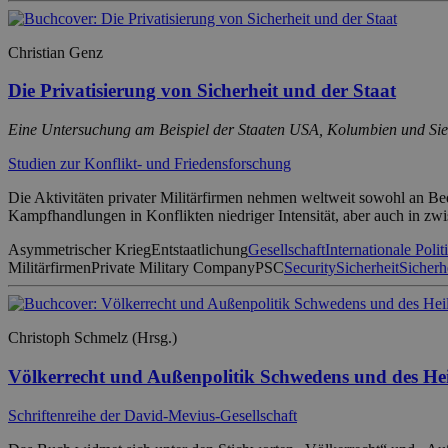
Christian Genz
Die Privatisierung von Sicherheit und der Staat
Eine Untersuchung am Beispiel der Staaten USA, Kolumbien und Si
Studien zur Konflikt- und Friedensforschung
Die Aktivitäten privater Militärfirmen nehmen weltweit sowohl an Be
Kampfhandlungen in Konflikten niedriger Intensität, aber auch in zw
Asymmetrischer Krieg
Entstaatlichung
Gesellschaft
Internationale Polit
Militärfirmen
Private Military Company
PSC
Security
Sicherheit
Sicherhe
Christoph Schmelz (Hrsg.)
Völkerrecht und Außenpolitik Schwedens und des Hei
Schriftenreihe der David-Mevius-Gesellschaft