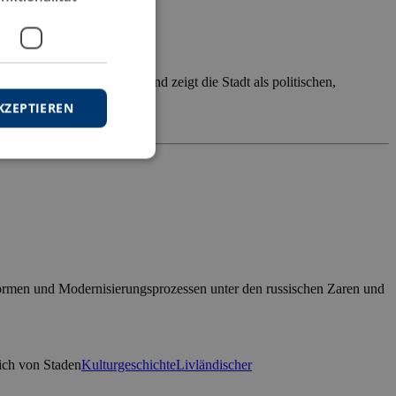
„maritime Handelsmacht“ und zeigt die Stadt als politischen,
prüft, […]
KZEPTIEREN
formen und Modernisierungsprozessen unter den russischen Zaren und
ich von Staden
Kulturgeschichte
Livländischer