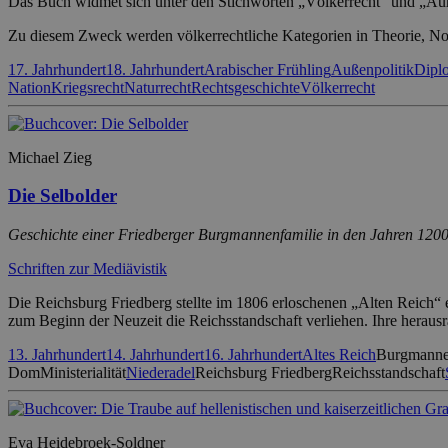
Das Buch widmet sich unter den Stichworten „Völkerrecht“ und „Außen
Zu diesem Zweck werden völkerrechtliche Kategorien in Theorie, Norm
17. Jahrhundert
18. Jahrhundert
Arabischer Frühling
Außenpolitik
Dipl
Nation
Kriegsrecht
Naturrecht
Rechtsgeschichte
Völkerrecht
Michael Zieg
Die Selbolder
Geschichte einer Friedberger Burgmannenfamilie in den Jahren 120
Schriften zur Mediävistik
Die Reichsburg Friedberg stellte im 1806 erloschenen „Alten Reich“ 
zum Beginn der Neuzeit die Reichsstandschaft verliehen. Ihre heraus
13. Jahrhundert
14. Jahrhundert
16. Jahrhundert
Altes Reich
Burgmann
Dom
Ministerialität
Niederadel
Reichsburg Friedberg
Reichsstandschaft
Eva Heidebroek-Soldner