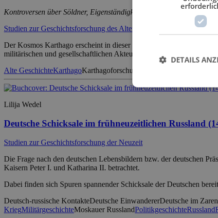
erforderlic
Kontroversen über Söldner, Eigenständigkeit und soziokulturellen St
Studien zur Geschichtsforschung des Altertums
Der Kosmos Karthago erscheint in dieser Dissertation neu und differen
militärischen und gesellschaftlichen Akteur. Besonders hervorzuheben 
DETAILS ANZ
Alte Geschichte
Karthago
Karthagoforschung
Militärgeschichte
Punisch
Lilija Wedel
Deutsche Schicksale im frühneuzeitlichen Russland (
Studien zur Geschichtsforschung der Neuzeit
Die Frage nach den deutschen Lebensbildern bzw. der deutschen Präs
Kaisern Peter I. und Katharina II. betrachtet.
Dabei finden sich Spuren spannender Schicksale der Deutschen berei
Deutsch-russische Kontakte
Deutsche Einwanderer
Deutsche im Zaren
Krieg
Militärgeschichte
Moskauer Russland
Politikgeschichte
Russland