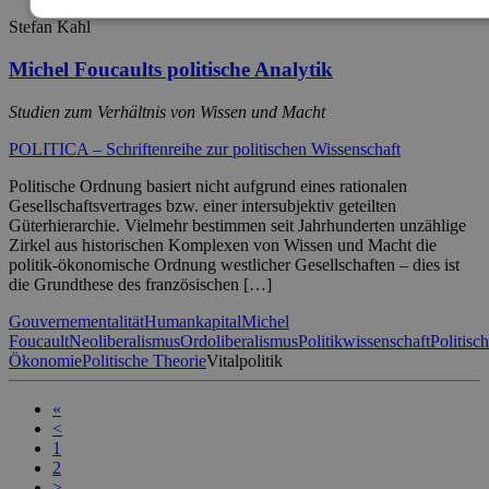
Stefan Kahl
Michel Foucaults politische Analytik
Studien zum Verhältnis von Wissen und Macht
POLITICA – Schriftenreihe zur politischen Wissenschaft
Politische Ordnung basiert nicht aufgrund eines rationalen
Gesellschaftsvertrages bzw. einer intersubjektiv geteilten
Güterhierarchie. Vielmehr bestimmen seit Jahrhunderten unzählige
Zirkel aus historischen Komplexen von Wissen und Macht die
politik-ökonomische Ordnung westlicher Gesellschaften – dies ist
die Grundthese des französischen […]
Gouvernementalität
Humankapital
Michel
Foucault
Neoliberalismus
Ordoliberalismus
Politikwissenschaft
Politisc
Ökonomie
Politische Theorie
Vitalpolitik
«
<
1
2
>