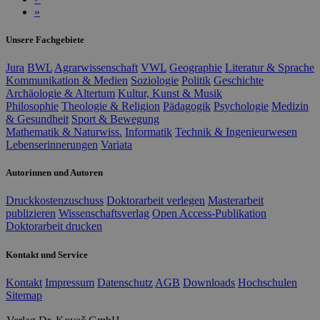
»
Unsere Fachgebiete
Jura
BWL
Agrarwissenschaft
VWL
Geographie
Literatur & Sprache
Kommunikation & Medien
Soziologie
Politik
Geschichte
Archäologie & Altertum
Kultur, Kunst & Musik
Philosophie
Theologie & Religion
Pädagogik
Psychologie
Medizin
& Gesundheit
Sport & Bewegung
Mathematik & Naturwiss.
Informatik
Technik & Ingenieurwesen
Lebenserinnerungen
Variata
Autorinnen und Autoren
Druckkostenzuschuss
Doktorarbeit verlegen
Masterarbeit
publizieren
Wissenschaftsverlag
Open Access-Publikation
Doktorarbeit drucken
Kontakt und Service
Kontakt
Impressum
Datenschutz
AGB
Downloads
Hochschulen
Sitemap