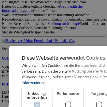
Act
Burgwälle
Deutsch-Polnische Kriege
Early Medieval
History
Frühmittelalterliche Geschichte
Geographische
Informationssysteme
German-Polish
Wars
Grenzurkunde
Kulturlandschaftsforschung
Landscape
Reconstruction
Landschaftsrekonstruktion
Oberlausitz
Ortsnamensfors
Names Research
Raumstatistik
Siedlungsarchäologie
Sorbian-German
Settlements
Sorbisch-Deutsche Siedlungen
Spatial
Statistics
Strongholds
Upper Lusatia
Siegfried Hanke, Rainer Vogel (Hrsg.)
Diese Webseite verwendet Cookies.
Urbar Freudenthal / Bruntál 1604
Wir verwenden Cookies, um die Benutzerfreundlichk
VRBARIUM oder Grundtbuch der Herrſchafft Freudentaal,
verbessern. Durch die weitere Nutzung unserer Web
REVIDIRT vnd CORRIGIRT. Anno 1604. E. T. Transliteriert und
kommentiert von Siegfried Hanke und Rainer Vogel
Verwendung von Cookies gemäß unserer Cookie-Rich
Informationen
PHILOLOGIA – Sprachwissenschaftliche Forschungsergebnisse
Mit Geleitworten von Ředitel PhDr. Karel Müller, Direktor des
Unbedingt
Performance
Targetin
Landesarchivs in Opava, und von Prof. Dr. Albrecht Greule,
erforderlich
Universität Regensburg.