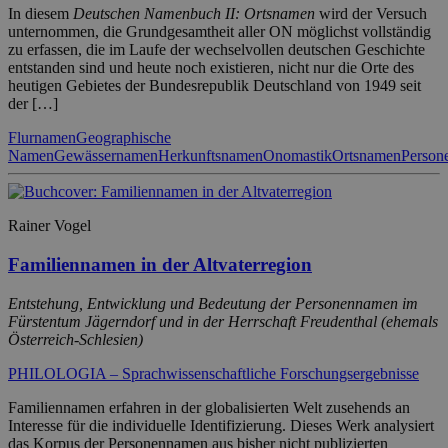
In diesem
Deutschen Namenbuch II: Ortsnamen
wird der Versuch
unternommen, die Grundgesamtheit aller ON möglichst vollständig
zu erfassen, die im Laufe der wechselvollen deutschen Geschichte
entstanden sind und heute noch existieren, nicht nur die Orte des
heutigen Gebietes der Bundesrepublik Deutschland von 1949 seit
der […]
Flurnamen
Geographische
Namen
Gewässernamen
Herkunftsnamen
Onomastik
Ortsnamen
Person
Rainer Vogel
Familiennamen in der Altvaterregion
Entstehung, Entwicklung und Bedeutung der Personennamen im
Fürstentum Jägerndorf und in der Herrschaft Freudenthal (ehemals
Österreich-Schlesien)
PHILOLOGIA – Sprachwissenschaftliche Forschungsergebnisse
Familiennamen erfahren in der globalisierten Welt zusehends an
Interesse für die individuelle Identifizierung. Dieses Werk analysiert
das Korpus der Personennamen aus bisher nicht publizierten