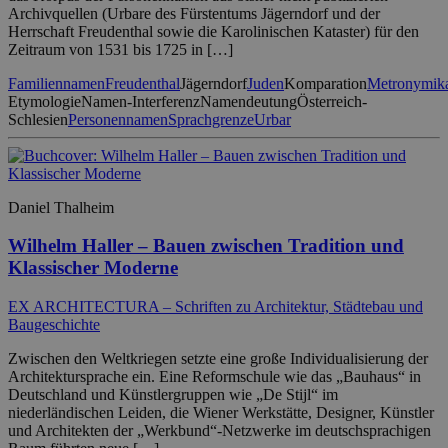
Archivquellen (Urbare des Fürstentums Jägerndorf und der
Herrschaft Freudenthal sowie die Karolinischen Kataster) für den
Zeitraum von 1531 bis 1725 in […]
Familiennamen
Freudenthal
Jägerndorf
Juden
Komparation
Metronymik
Etymologie
Namen-Interferenz
Namendeutung
Österreich-
Schlesien
Personennamen
Sprachgrenze
Urbar
Daniel Thalheim
Wilhelm Haller – Bauen zwischen Tradition und
Klassischer Moderne
EX ARCHITECTURA – Schriften zu Architektur, Städtebau und
Baugeschichte
Zwischen den Weltkriegen setzte eine große Individualisierung der
Architektursprache ein. Eine Reformschule wie das „Bauhaus“ in
Deutschland und Künstlergruppen wie „De Stijl“ im
niederländischen Leiden, die Wiener Werkstätte, Designer, Künstler
und Architekten der „Werkbund“-Netzwerke im deutschsprachigen