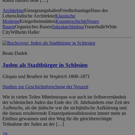
Raum führten neue […]
Architektur
Einsegnungshallen
Friedhofsanlage
Haus des
Lebens
Jüdische Architektur
Klassische
Moderne
Kriegerheimstätten
Kunstgeschichte
Neues
Bauen
Organisches Bauen
Sakralarchitektur
Trauerhalle
White
City
Wilhelm Haller
Beata Dudek
Juden als Stadtbürger in Schlesien
Glogau und Beuthen im Vergleich 1808–1871
Studien zur Geschichtsforschung der Neuzeit
Wie in vielen Teilen Mitteleuropas war auch im Selbstverständnis
der schlesischen Juden das Ende des 18. Jahrhunderts eine Zeit des
Aufbruchs, als die jüdische wie die nichtjüdische Aufklärung und
die daraus resultierende Emanzipationsdiskussion immer mehr an
Einfluss gewannen und den Weg für die gleichberechtigte
Teilnahme der Juden an der […]
19.