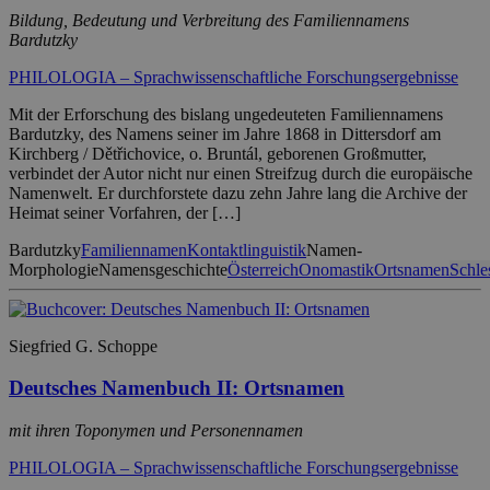
Bildung, Bedeutung und Verbreitung des Familiennamens
Bardutzky
PHILOLOGIA – Sprachwissenschaftliche Forschungsergebnisse
Mit der Erforschung des bislang ungedeuteten Familiennamens
Bardutzky, des Namens seiner im Jahre 1868 in Dittersdorf am
Kirchberg / Dětřichovice, o. Bruntál, geborenen Großmutter,
verbindet der Autor nicht nur einen Streifzug durch die europäische
Namenwelt. Er durchforstete dazu zehn Jahre lang die Archive der
Heimat seiner Vorfahren, der […]
Bardutzky
Familiennamen
Kontaktlinguistik
Namen-
Morphologie
Namensgeschichte
Österreich
Onomastik
Ortsnamen
Schle
Siegfried G. Schoppe
Deutsches Namenbuch II: Ortsnamen
mit ihren Toponymen und Personennamen
PHILOLOGIA – Sprachwissenschaftliche Forschungsergebnisse