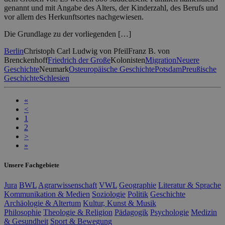
genannt und mit Angabe des Alters, der Kinderzahl, des Berufs und
vor allem des Herkunftsortes nachgewiesen.
Die Grundlage zu der vorliegenden […]
Berlin
Christoph Carl Ludwig von Pfeil
Franz B. von
Brenckenhoff
Friedrich der Große
Kolonisten
Migration
Neuere
Geschichte
Neumark
Osteuropäische Geschichte
Potsdam
Preußische
Geschichte
Schlesien
«
<
1
2
>
»
Unsere Fachgebiete
Jura
BWL
Agrarwissenschaft
VWL
Geographie
Literatur & Sprache
Kommunikation & Medien
Soziologie
Politik
Geschichte
Archäologie & Altertum
Kultur, Kunst & Musik
Philosophie
Theologie & Religion
Pädagogik
Psychologie
Medizin
& Gesundheit
Sport & Bewegung