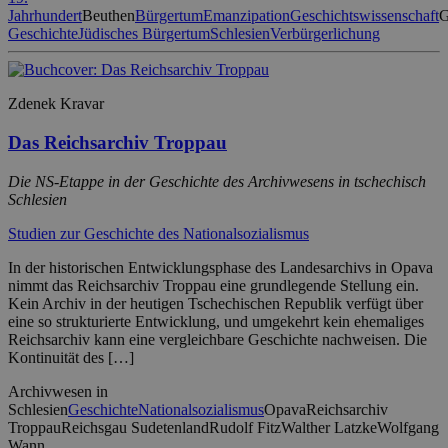
Jahrhundert
Beuthen
Bürgertum
Emanzipation
Geschichtswissenschaft
G
Geschichte
Jüdisches Bürgertum
Schlesien
Verbürgerlichung
Zdenek Kravar
Das Reichsarchiv Troppau
Die NS-Etappe in der Geschichte des Archivwesens in tschechisch
Schlesien
Studien zur Geschichte des Nationalsozialismus
In der historischen Entwicklungsphase des Landesarchivs in Opava
nimmt das Reichsarchiv Troppau eine grundlegende Stellung ein.
Kein Archiv in der heutigen Tschechischen Republik verfügt über
eine so strukturierte Entwicklung, und umgekehrt kein ehemaliges
Reichsarchiv kann eine vergleichbare Geschichte nachweisen. Die
Kontinuität des […]
Archivwesen in
Schlesien
Geschichte
Nationalsozialismus
Opava
Reichsarchiv
Troppau
Reichsgau Sudetenland
Rudolf Fitz
Walther Latzke
Wolfgang
Wann