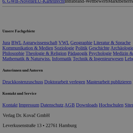
6. GWB-Novelle
EU-Kartellrecht
Intrabrand-Wettbewerb
Marktbeherr
Unsere Fachgebiete
Jura
BWL
Agrarwissenschaft
VWL
Geographie
Literatur & Sprache
Kommunikation & Medien
Soziologie
Politik
Geschichte
Archäologi
Philosophie
Theologie & Religion
Pädagogik
Psychologie
Medizin &
Mathematik & Naturwiss.
Informatik
Technik & Ingenieurwesen
Leb
Autorinnen und Autoren
Druckkostenzuschuss
Doktorarbeit verlegen
Masterarbeit publizieren
Kontakt und Service
Kontakt
Impressum
Datenschutz
AGB
Downloads
Hochschulen
Sit
Verlag Dr. Kovač GmbH
Leverkusenstraße 13 • 22761 Hamburg