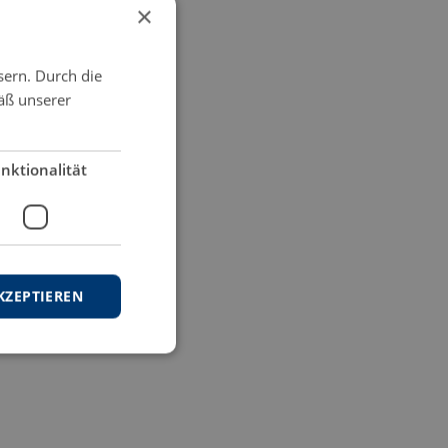
×
sern. Durch die
äß unserer
nktionalität
KZEPTIEREN