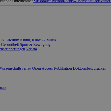
schende Unternehmen
Missbrauchsverbot
Rechtswissenschaft
Relevanter
e & Altertum
Kultur, Kunst & Musik
 Gesundheit
Sport & Bewegung
enserinnerungen
Variata
Wissenschaftsverlag
Open Access-Publikation
Doktorarbeit drucken
emap