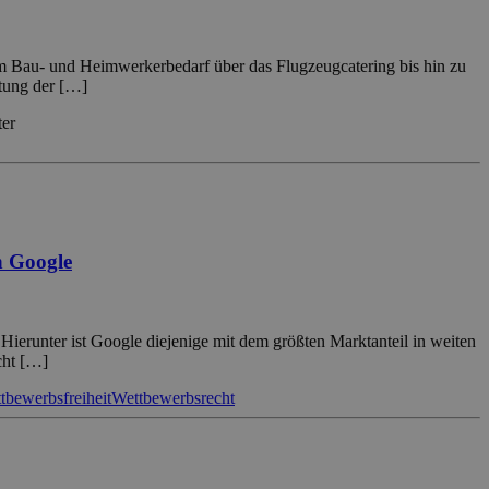
om Bau- und Heimwerkerbedarf über das Flugzeugcatering bis hin zu
itung der […]
ter
n Google
ierunter ist Google diejenige mit dem größten Marktanteil in weiten
cht […]
tbewerbsfreiheit
Wettbewerbsrecht