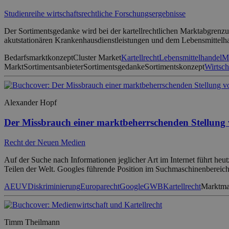
Studienreihe wirtschaftsrechtliche Forschungsergebnisse
Der Sortimentsgedanke wird bei der kartellrechtlichen Marktabgrenz
akutstationären Krankenhausdienstleistungen und dem Lebensmittelha
Bedarfsmarktkonzept
Cluster Market
Kartellrecht
Lebensmittelhandel
M
Markt
Sortimentsanbieter
Sortimentsgedanke
Sortimentskonzept
Wirtsch
Alexander Hopf
Der Missbrauch einer marktbeherrschenden Stellung v
Recht der Neuen Medien
Auf der Suche nach Informationen jeglicher Art im Internet führt he
Teilen der Welt. Googles führende Position im Suchmaschinenbereich i
AEUV
Diskriminierung
Europarecht
Google
GWB
Kartellrecht
Marktma
Timm Theilmann