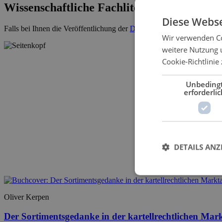
Wissenschaftliche Fachliteratur
Diese Webse
Falls bei Ihnen die Veröffentlichung der
Dissertation
ansteht, kontakti
Wir verwenden Co
weitere Nutzung 
Cookie-Richtlinie 
Unbeding
erforderlic
DETAILS ANZ
Oliver Kerpen
Der Sortimentsgedanke in der kartellrechtlichen Ma