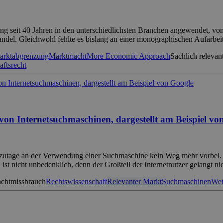
ung seit 40 Jahren in den unterschiedlichsten Branchen angewendet, v
ndel. Gleichwohl fehlte es bislang an einer monographischen Aufarbe
arktabgrenzung
Marktmacht
More Economic Approach
Sachlich relevan
aftsrecht
on Internetsuchmaschinen, dargestellt am Beispiel vo
utzutage an der Verwendung einer Suchmaschine kein Weg mehr vorbei. H
st nicht unbedenklich, denn der Großteil der Internetnutzer gelangt ni
chtmissbrauch
Rechtswissenschaft
Relevanter Markt
Suchmaschinen
Wet