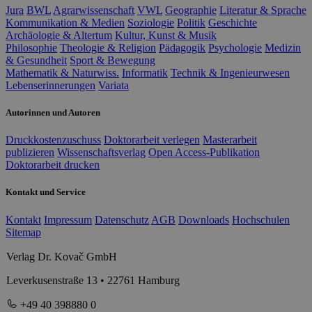
Jura
BWL
Agrarwissenschaft
VWL
Geographie
Literatur & Sprache
Kommunikation & Medien
Soziologie
Politik
Geschichte
Archäologie & Altertum
Kultur, Kunst & Musik
Philosophie
Theologie & Religion
Pädagogik
Psychologie
Medizin
& Gesundheit
Sport & Bewegung
Mathematik & Naturwiss.
Informatik
Technik & Ingenieurwesen
Lebenserinnerungen
Variata
Autorinnen und Autoren
Druckkostenzuschuss
Doktorarbeit verlegen
Masterarbeit
publizieren
Wissenschaftsverlag
Open Access-Publikation
Doktorarbeit drucken
Kontakt und Service
Kontakt
Impressum
Datenschutz
AGB
Downloads
Hochschulen
Sitemap
Verlag Dr. Kovač GmbH
Leverkusenstraße 13 • 22761 Hamburg
+49 40 398880 0