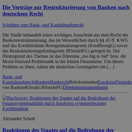
Die Verträge zur Restrukturierung von Banken nach
deutschem Recht
Schriften zum Bank- und Kapitalmarktrecht
Die Studie behandelt einen wichtigen Ausschnitt aus dem Recht der
Bankenrestrukturierung, das im Wesentlichen durch §§ 45 ff. KWG
und das Kreditinstitute-Reorganisationsgesetz (KredReorgG) sowie
das Restrukturierungsfondsgesetz (RStruktFG) geregelt ist. Der
Hintergrund des Themas ist das Dilemma „too big to fail“ bzw. die
Moral-Harzard-Problematik in der letzten Finanzkrise. Um dieses
Problem zu lösen, haben die deutschen Gesetzgeber ein […]
Bank- und
Kapitalmarktrecht
Banken
Bankrecht
Brückeninstitut
Eurokrise
Finanzkr
von Banken
RStrukG
RStruktFG
Übertragungsanordnung
Alexander Schott
Reaktionen des Staates auf die Bedrohung der