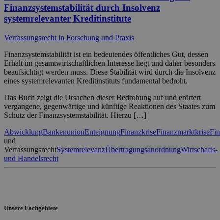
Finanzsystemstabilität durch Insolvenz
systemrelevanter Kreditinstitute
Verfassungsrecht in Forschung und Praxis
Finanzsystemstabilität ist ein bedeutendes öffentliches Gut, dessen
Erhalt im gesamtwirtschaftlichen Interesse liegt und daher besonders
beaufsichtigt werden muss. Diese Stabilität wird durch die Insolvenz
eines systemrelevanten Kreditinstituts fundamental bedroht.
Das Buch zeigt die Ursachen dieser Bedrohung auf und erörtert
vergangene, gegenwärtige und künftige Reaktionen des Staates zum
Schutz der Finanzsystemstabilität. Hierzu […]
Abwicklung
Bankenunion
Enteignung
Finanzkrise
Finanzmarktkrise
Fin
und
Verfassungsrecht
Systemrelevanz
Übertragungsanordnung
Wirtschafts-
und Handelsrecht
Unsere Fachgebiete