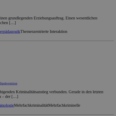
g einen grundlegenden Erziehungsauftrag. Einen wesentlichen
lichen […]
erpädagogik
Themenzentrierte Interaktion
altprävention
higenden Kriminalitätsanstieg verbunden. Gerade in den letzten
en – der […]
inologie
Mehrfachkriminalität
Mehrfachkriminelle