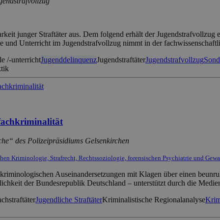
gendstrafvollzug
rkeit junger Straftäter aus. Dem folgend erhält der Jugendstrafvollzu
le und Unterricht im Jugendstrafvollzug nimmt in der fachwissenschaft
e /-unterricht
Jugenddelinquenz
Jugendstraftäter
Jugendstrafvollzug
Sond
tik
fachkriminalität
ache“ des Polizeipräsidiums Gelsenkirchen
schen Kriminologie, Strafrecht, Rechtssoziologie, forensischen Psychiatrie und Gew
d kriminologischen Auseinandersetzungen mit Klagen über einen beunru
ntlichkeit der Bundesrepublik Deutschland – unterstützt durch die Medi
chstraftäter
Jugendliche Straftäter
Kriminalistische Regionalanalyse
Krim