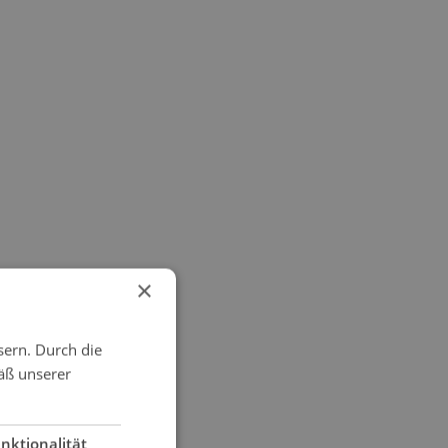
×
sern. Durch die
äß unserer
nktionalität