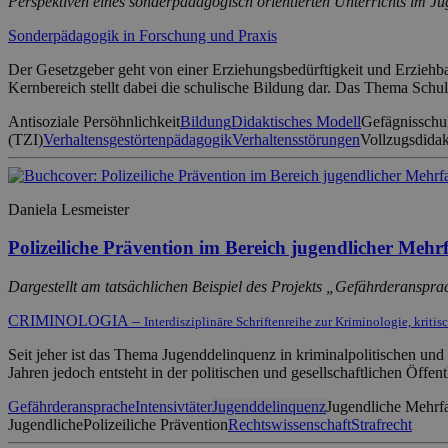
Perspektiven eines sonderpädagogisch orientierten Unterrichts im Ju
Sonderpädagogik in Forschung und Praxis
Der Gesetzgeber geht von einer Erziehungsbedürftigkeit und Erziehba
Kernbereich stellt dabei die schulische Bildung dar. Das Thema Schu
Antisoziale Persöhnlichkeit
Bildung
Didaktisches Modell
Gefägnisschul
(TZI)
Verhaltensgestörtenpädagogik
Verhaltensstörungen
Vollzugsdidak
Daniela Lesmeister
Polizeiliche Prävention im Bereich jugendlicher Mehr
Dargestellt am tatsächlichen Beispiel des Projekts „Gefährderanspr
CRIMINOLOGIA –
Interdisziplinäre Schriftenreihe zur Kriminologie, kriti
Seit jeher ist das Thema Jugenddelinquenz in kriminalpolitischen un
Jahren jedoch entsteht in der politischen und gesellschaftlichen Öffe
Gefährderansprache
Intensivtäter
Jugenddelinquenz
Jugendliche Mehrfa
Jugendliche
Polizeiliche Prävention
Rechtswissenschaft
Strafrecht