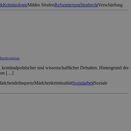
ik
Kriminologie
Mildes Strafen
Reformierung
Strafrecht
Verschärfung
altprävention
 kriminalpolitischer und wissenschaftlicher Debatten. Hintergrund der
hen […]
ädchendelinquenz
Mädchenkriminalität
Sozialarbeit
Soziale