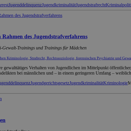
rrest
Jugenddelinquenz
Jugendkriminalität
Jugendstrafrecht
Kriminalpolit
m Rahmen des Jugendstrafverfahrens
i-Gewalt-Trainings und Trainings für Mädchen
schen Kriminologie, Strafrecht, Rechtssoziologie, forensischen Psychiatrie und Gew
 gewalttätiges Verhalten von Jugendlichen im Mittelpunkt öffentlicher,
sdelikten bei männlichen und – in einem geringeren Umfang – weiblic
ugenddelinquenz
Jugendgerichtsgesetz
Jugendkriminalität
Kriminologie
M
gen