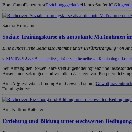
Boot Camp
Dauerarrest
Erziehungsgedanke
Hartes Strafen
JGG
Jugenda
Sandra Hofmann
Soziale Trainingskurse als ambulante Maßnahmen i
Eine bundesweite Bestandsaufnahme unter Berücksichtigung von Ant
CRIMINOLOGIA –
Interdisziplinäre Schriftenreihe zur Kriminologie, kriti
Seit Anfang der 1990er Jahre steht Jugenddelinquenz und insbesondere
Auseinandersetzungen sind vor allem Anstiege von Körperverletzung
Anti-Aggressivitäts-Training
Anti-Gewalt-Training
Gewaltprävention
J
Trainingskurse
Ann-Kathrin Böttcher
Erziehung und Bildung unter erschwerten Bedingun