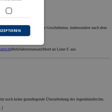
 Frage wird aufgrund aktueller Geschehnisse, insbesondere nach dem
KZEPTIEREN
afrecht
Mehrfaktorenansatz
Mord an Luise F. aus
tzt noch keine grundlegende Überarbeitung des Jugendstrafrechts.
…]