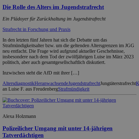
Die Rolle des Alters im Jugendstrafrecht
Ein Plädoyer für Zurückhaltung im Jugendstrafrecht
Strafrecht in Forschung und Praxis
In den letzten fünf Jahren hat sich die Debatte um das
Strafmündigkeitsalter bzw. um die geltenden Altersgrenzen im JGG
neu entfacht. Die Frage wird aufgrund aktueller Geschehnisse,
insbesondere nach dem Tod der zwölfjährigen Luise im März 2023
politisch, aber auch gesamtgesellschaftlich diskutiert.
Inzwischen steht die AfD mit ihrer […]
Altersdiagnostik
Heranwachsende
Jugendstrafrecht
Jungtäterstrafrecht
K
an Luise F. aus Freudenberg
Strafmündigkeit
Alexa Holzmann
Polizeilicher Umgang mit unter 14-jährigen
Tatverdächtigen