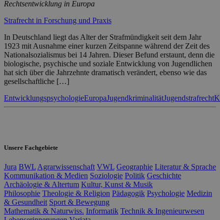
Rechtsentwicklung in Europa
Strafrecht in Forschung und Praxis
In Deutschland liegt das Alter der Strafmündigkeit seit dem Jahr
1923 mit Ausnahme einer kurzen Zeitspanne während der Zeit des
Nationalsozialismus bei 14 Jahren. Dieser Befund erstaunt, denn die
biologische, psychische und soziale Entwicklung von Jugendlichen
hat sich über die Jahrzehnte dramatisch verändert, ebenso wie das
gesellschaftliche […]
Entwicklungspsychologie
Europa
Jugendkriminalität
Jugendstrafrecht
K
Unsere Fachgebiete
Jura
BWL
Agrarwissenschaft
VWL
Geographie
Literatur & Sprache
Kommunikation & Medien
Soziologie
Politik
Geschichte
Archäologie & Altertum
Kultur, Kunst & Musik
Philosophie
Theologie & Religion
Pädagogik
Psychologie
Medizin
& Gesundheit
Sport & Bewegung
Mathematik & Naturwiss.
Informatik
Technik & Ingenieurwesen
Lebenserinnerungen
Variata