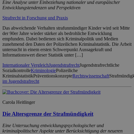
Eine Analyse unter Einbeziehung nationaler und europäischer
Entwicklungstendenzen und Perspektiven
Strafrecht in Forschung und Praxis
Das abweichende Verhalten strafunmündiger Kinder wird seit Mitte
der 90er Jahre wieder stärker als bedrohliche Entwicklung
empfunden. Dabei bedienen sich Kriminalpolitik und Medien
zunehmend den Daten der Polizeilichen Kriminalstatistik. Die Arbeit
untersucht in einem ersten Schwerpunkt Aussagekraft und
Informationswert dieser Statistik unter […]
Internationaler Vergleich
Jugendstrafrecht
Jugendstrafrechtliche
Sozialkontrolle
Kriminologie
Polizeiliche
Kriminalstatistik
Präventionskonzepte
Rechtswissenschaft
Strafmündigk
im Jugendstrafrecht
Carola Heitlinger
Die Altersgrenze der Strafmündigkeit
Eine Untersuchung entwicklungspsychologischer und
kriminalpolitischer Aspekte unter Berücksichtigung der neueren