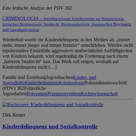
Eine kritische Analyse der PDV 382
CRIMINOLOGIA –
Interdisziplinäre Schriftenreihe zur Kriminologie,
kritischen Kriminologie, Strafrecht, Rechtssoziologie, forensischen Psychiatrie
und Gewaltprävention
Wiederholt wurde die Kinderdelinquenz in den Medien als „immer
mehr, immer jünger und immer brutaler“ umschrieben. Werden nicht
repräsentative Einzelfälle aggressiver strafrechtlicher Auffälligkeiten
von Kindern bekannt, wird regelmäßig die Forderung nach einem
„härteren Strafrecht“ laut. Das Werk soll zeigen, weshalb auf
Kinderdelinquenz nicht […]
Familie und Erziehung
Jugendsachen
Kinder- und
Jugendhilfe
Kinderdelinquenz
Kriminologie
Polizeidienstvorschrift
(PDV) 382
Polizeiliche
Jugendarbeit
Prävention
Primärprävention
Rechtswissenschaft
Dirk Reuter
Kinderdelinquenz und Sozialkontrolle