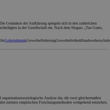
Die Gedanken der Aufklärung spiegeln sich in den zahlreichen
hteiligten in der Gesellschaft ein. Nach dem Slogan: „Tue Gutes,
öfe
Geheimbünde
Gewerbeförderung
Gewerbefreiheit
Handwerkerschule
d organisationssoziologische Analyse dar, die zwei gleichermaßen
wie den meisten empirischen Forschungsmethoden weitgehend entziehen.