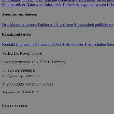
Mathematik & Naturwiss.
Informatik
Technik & Ingenieurwesen
Leb
Autorinnen und Autoren
Druckkostenzuschuss
Doktorarbeit verlegen
Masterarbeit publizieren
Kontakt und Service
Kontakt
Impressum
Datenschutz
AGB
Downloads
Hochschulen
Sit
Verlag Dr. Kovač GmbH
Leverkusenstraße 13 • 22761 Hamburg
+49 40 398880 0
info@verlagdrkovac.de
© 2000-2026 Verlag Dr. Kovač
Aktualisiert 07.08.2026 12:16
Unsere Partner