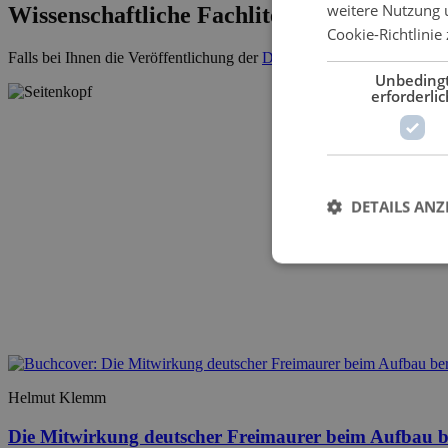
weitere Nutzung 
Wissenschaftliche Fachliteratur
Cookie-Richtlinie 
Falls bei Ihnen die Veröffentlichung der
Dissertation
ansteht, kontakti
Unbeding
erforderlic
DETAILS ANZ
Helmut Klemm
Die Mitwirkung deutscher Freimaurer beim Aufbau be