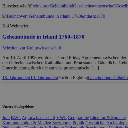
Burschenschaft
Freimaurer
Geheimbund
Geschichtswissenschaft
Gesell
Kai Wehmeier
Geheimbünde in Irland 1760–1870
Schriften zur Kulturwissenschaft
Am 10. April 1998 wurde das Good Friday Agreement zwischen der ir
der Gefechte zwischen Katholiken und Protestanten. Bäuerliche Gehe
Unterdrückung durch die zumeist protestantische […]
18. Jahrhundert
19. Jahrhundert
Faction Fighting
Geheimbünde
Geheim
Unsere Fachgebiete
Jura
BWL
Agrarwissenschaft
VWL
Geographie
Literatur & Sprache
Kommunikation & Medien
Soziologie
Politik
Geschichte
Archäologi
Philosophie
Theologie & Religion
Pädagogik
Psychologie
Medizin &