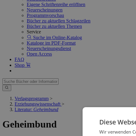
Eigene Schriftenreihe eröffnen
Neuerscheinungen
Programmvorschau
Bücher zu aktuellen Schlagzeilen
Bücher zu aktuellen Themen
Service
Suche im Online-Katalog
Kataloge im PDF-Format
Neuerscheinungsdienst
Open Access
FAQ
Shop
Verlagsprogramm
>
Erziehungswissenschaft
>
Literatur:
Geheimbund
Diese Webse
Geheimbund
Wir verwenden Co