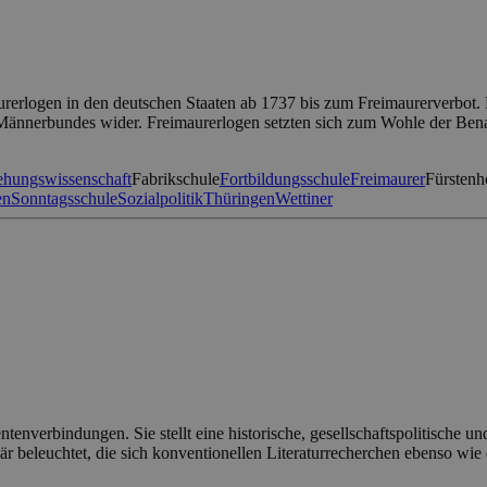
urerlogen in den deutschen Staaten ab 1737 bis zum Freimaurerverbot. 
Männerbundes wider. Freimaurerlogen setzten sich zum Wohle der Benac
ehungswissenschaft
Fabrikschule
Fortbildungsschule
Freimaurer
Fürstenh
en
Sonntagsschule
Sozialpolitik
Thüringen
Wettiner
nverbindungen. Sie stellt eine historische, gesellschaftspolitische un
inär beleuchtet, die sich konventionellen Literaturrecherchen ebenso 