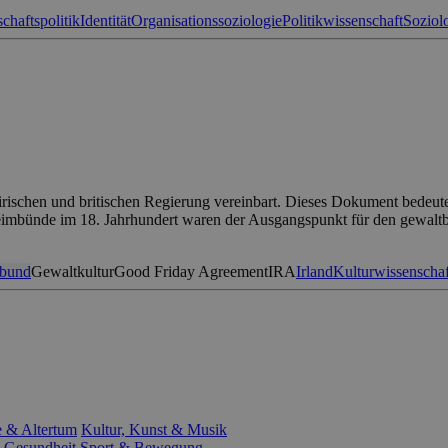
schaftspolitik
Identität
Organisationssoziologie
Politikwissenschaft
Soziol
ischen und britischen Regierung vereinbart. Dieses Dokument bedeut
imbünde im 18. Jahrhundert waren der Ausgangspunkt für den gewaltber
bund
Gewaltkultur
Good Friday Agreement
IRA
Irland
Kulturwissenschaf
e & Altertum
Kultur, Kunst & Musik
 Gesundheit
Sport & Bewegung