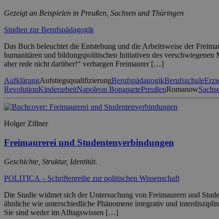
Gezeigt an Beispielen in Preußen, Sachsen und Thüringen
Studien zur Berufspädagogik
Das Buch beleuchtet die Entstehung und die Arbeitsweise der Freima
humanitären und bildungspolitischen Initiativen des verschwiegenen 
aber rede nicht darüber!“ verbargen Freimaurer […]
Aufklärung
Aufstiegsqualifizierung
Berufspädagogik
Berufsschule
Erzi
Revolution
Kinderarbeit
Napoleon Bonaparte
Preußen
Romanow
Sachs
Holger Zillner
Freimaurerei und Studentenverbindungen
Geschichte, Struktur, Identität.
POLITICA – Schriftenreihe zur politischen Wissenschaft
Die Studie widmet sich der Untersuchung von Freimaurern und Studente
ähnliche wie unterschiedliche Phänomene integrativ und interdiszipl
Sie sind weder im Alltagswissen […]