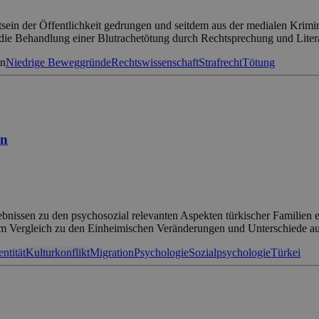
stsein der Öffentlichkeit gedrungen und seitdem aus der medialen Krimi
t die Behandlung einer Blutrachetötung durch Rechtsprechung und Liter
en
Niedrige Beweggründe
Rechtswissenschaft
Strafrecht
Tötung
en
issen zu den psychosozial relevanten Aspekten türkischer Familien eine 
 im Vergleich zu den Einheimischen Veränderungen und Unterschiede 
entität
Kulturkonflikt
Migration
Psychologie
Sozialpsychologie
Türkei