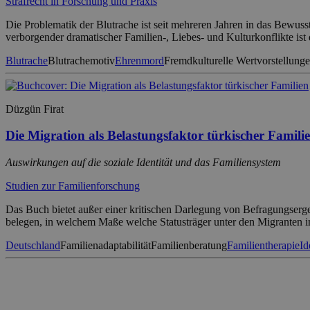
Strafrecht in Forschung und Praxis
Die Problematik der Blutrache ist seit mehreren Jahren in das Bewus
verborgender dramatischer Familien-, Liebes- und Kulturkonflikte is
Blutrache
Blutrachemotiv
Ehrenmord
Fremdkulturelle Wertvorstellung
Düzgün Firat
Die Migration als Belastungsfaktor türkischer Famili
Auswirkungen auf die soziale Identität und das Familiensystem
Studien zur Familienforschung
Das Buch bietet außer einer kritischen Darlegung von Befragungsergebn
belegen, in welchem Maße welche Statusträger unter den Migranten
Deutschland
Familienadaptabilität
Familienberatung
Familientherapie
Id