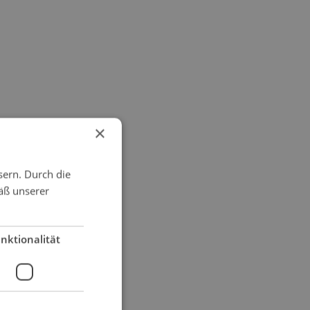
×
sern. Durch die
äß unserer
nktionalität