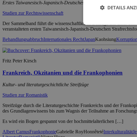
Erstes Taiwanesisch-Japanisch-Deutsches Strafrechtsforum, Kaohsi
DETAILS ANZ
Studien zur Rechtswissenschaft
Der Sammelband führt die wissenschaftlichen Beiträge des unter de
veranstalteten ersten Taiwanesisch-Japanisch-Deutschen Strafrechtsfor
Behandlungsabbruch
Internationales Recht
Japan
Kaohsiung
Korruptio
Fritz Peter Kirsch
Frankreich, Okzitanien und die Frankophonien
Kultur- und literaturgeschichtliche Streifzüge
Studien zur Romanistik
Streifzüge durch die Literaturgeschichte Frankreichs und der Franko
des Grundlagenwissens bis zum Wagnis der Teilnahme an Forschungs
Es wird ein Bogen gespannt von der hochmittelalterlichen […]
Albert Camus
Frankophonie
Gabrielle Roy
Honnêteté
Interkulturalität
Je