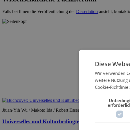
Falls bei Ihnen die Veröffentlichung der
Dissertation
ansteht, kontakti
Diese Webse
Wir verwenden Co
weitere Nutzung 
Cookie-Richtlinie 
Unbeding
erforderlic
Jiuan-Yih Wu / Makoto Ida / Robert Esser / Arndt Sinn (Hrsg.)
Universelles und Kulturbedingtes im Strafrecht