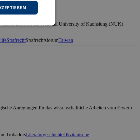
KZEPTIEREN
vember 2018 an der National University of Kaohsiung (NUK)
ilfe
Strafrecht
Strafrechtsforum
Taiwan
logische Anregungen für das wissenschaftliche Arbeiten vom Erwerb
tur Trobadors
Literaturgeschichte
Okzitanische