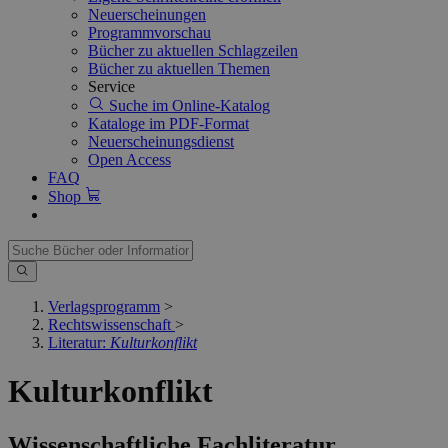
Neuerscheinungen
Programmvorschau
Bücher zu aktuellen Schlagzeilen
Bücher zu aktuellen Themen
Service
Suche im Online-Katalog
Kataloge im PDF-Format
Neuerscheinungsdienst
Open Access
FAQ
Shop
Verlagsprogramm
>
Rechtswissenschaft
>
Literatur:
Kulturkonflikt
Kulturkonflikt
Wissenschaftliche Fachliteratur