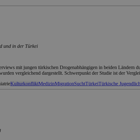
d und in der Türkei
terviews mit jungen türkischen Drogenabhängigen in beiden Ländern d
wurden vergleichend dargestellt. Schwerpunkt der Studie ist der Vergl
atrie
Kulturkonflikt
Medizin
Migration
Sucht
Türkei
Türkische Jugendlic
g