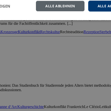
ung 2018
EIGEN
ALLE ABLEHNEN
ALLE A
m Generalthema „
Universelles und Kulturbedingtes im Strafrecht
” im No
ums für die Fachöffentlichkeit zusammen. [...]
n
Kronzeuge
Kulturkonflikt
Rechtskultur
Rechtstradition
Rezeption
Sterbeh
phonien: Das Studienbuch für Studierende jeden Alters bietet methodo
diskussionen.
anne d‘Arc
Kulturgeschichte
Kulturkonflikt Frankreich
Le Clézio
Leitkul