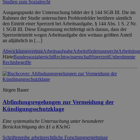
Studien zum Sozialrecht
Ausgangspunkt der Untersuchung bildet der § 144 SGB III. Die im
Rahmen der Studie untersuchten Problemfelder berühren sämtlich
den Eintritt einer Sperrzeit bei Arbeitsaufgabe, § 144 Abs. 1 S. 2 Nr.
1 SGB III. Diese Eingrenzung rechtfertigt sich daraus, dass der
Sperrzeiteintritt wegen Arbeitsaufgabe den weitaus größten Anteil
an alljährlich in […]
Abwicklungsvertrag
Arbeitsaufgabe
Arbeitsförderungsrecht
Arbeitslos
Härte
Bundessozialgericht
Rechtswissenschaft
Sperrzeit
Unbestimmte
Rechtsbegriffe
Jürgen Bauer
Abfindungsregelungen zur Vermeidung der
Kündigungsschutzklage
Eine systematische Untersuchung unter besonderer
Berücksichtigung des §1 a KSchG
Schriftenreihe arbeitsrechtliche Forschungsergebnisse