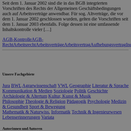
Seit dem 1. Januar 2002 sind die in das BGB integrierten
Vorschriften des Rechts der Allgemeinen Geschäftsbedingungen
auch auf Arbeitsverträge anwendbar. Für sog. Altverträge, die vor
dem 1. Januar 2002 geschlossen wurden, gelten die Vorschriften seit
dem 1. Januar 2003 ebenfalls. Folge dessen ist eine umfassende
Inhaltskontrolle vieler […]
AGB-Kontrolle
AGB-
Recht
Arbeitsrecht
Arbeitsverträge
Arbeitsvertrag
Aufhebungsvertrag
In
Unsere Fachgebiete
Jura
BWL
Agrarwissenschaft
VWL
Geographie
Literatur & Sprache
Kommunikation & Medien
Soziologie
Politik
Geschichte
Archäologie & Altertum
Kultur, Kunst & Musik
Philosophie
Theologie & Religion
Pädagogik
Psychologie
Medizin
& Gesundheit
Sport & Bewegung
Mathematik & Naturwiss.
Informatik
Technik & Ingenieurwesen
Lebenserinnerungen
Variata
Autorinnen und Autoren