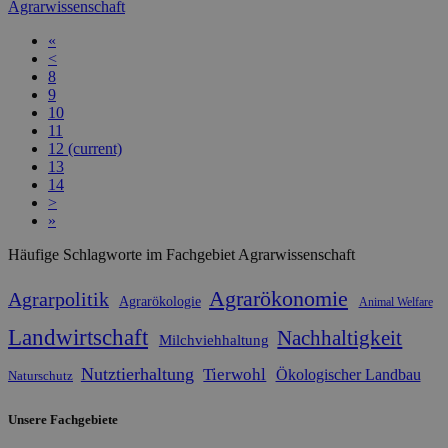
Agrarwissenschaft
«
<
8
9
10
11
12
(current)
13
14
>
»
Häufige Schlagworte im Fachgebiet Agrarwissenschaft
Agrarökonomie
Agrarpolitik
Agrarökologie
Animal Welfare
Landwirtschaft
Nachhaltigkeit
Milchviehhaltung
Nutztierhaltung
Tierwohl
Ökologischer Landbau
Naturschutz
Unsere Fachgebiete