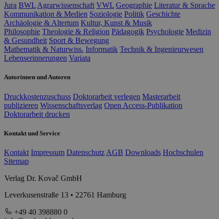
Jura
BWL
Agrarwissenschaft
VWL
Geographie
Literatur & Sprache
Kommunikation & Medien
Soziologie
Politik
Geschichte
Archäologie & Altertum
Kultur, Kunst & Musik
Philosophie
Theologie & Religion
Pädagogik
Psychologie
Medizin
& Gesundheit
Sport & Bewegung
Mathematik & Naturwiss.
Informatik
Technik & Ingenieurwesen
Lebenserinnerungen
Variata
Autorinnen und Autoren
Druckkostenzuschuss
Doktorarbeit verlegen
Masterarbeit
publizieren
Wissenschaftsverlag
Open Access-Publikation
Doktorarbeit drucken
Kontakt und Service
Kontakt
Impressum
Datenschutz
AGB
Downloads
Hochschulen
Sitemap
Verlag Dr. Kovač GmbH
Leverkusenstraße 13 • 22761 Hamburg
+49 40 398880 0