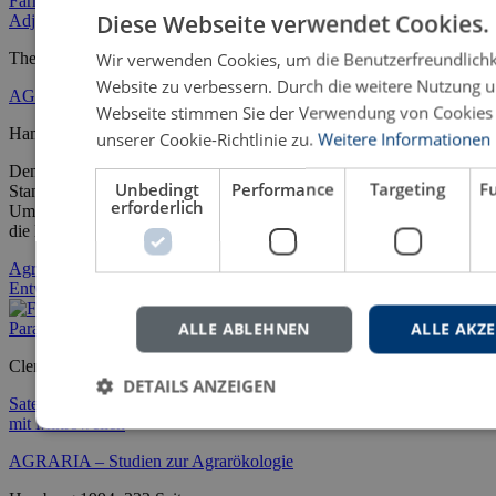
Farming Systems Analysis and Development for Programme
Diese Webseite verwendet Cookies.
Adjustment Policies and Sustainable Production
Wir verwenden Cookies, um die Benutzerfreundlichk
The Clarendon Uplands of Jamaica
Website zu verbessern. Durch die weitere Nutzung u
AGRARIA – Studien zur Agrarökologie
Webseite stimmen Sie der Verwendung von Cookie
Hamburg 1994, 322 Seiten
unserer Cookie-Richtlinie zu.
Weitere Informationen
Den
marginal areas
, das heißt Gebieten mit ungünstigen natürlichen
Unbedingt
Performance
Targeting
F
Standortbedingungen und schwierigem sozio-ökonomischen
erforderlich
Umfeld, wird auch in Zukunft eine immer größere Bedeutung für
die landwirtschaftliche Produktion in den […]
Agrarwissenschaft
Entwicklungsland
Nachhaltige
Entwicklung
Nachhaltigkeit
ALLE ABLEHNEN
ALLE AKZ
Clemens Simmer
DETAILS ANZEIGEN
Satellitenfernerkundung hydrologischer Parameter der Atmosphäre
mit Mikrowellen
AGRARIA – Studien zur Agrarökologie