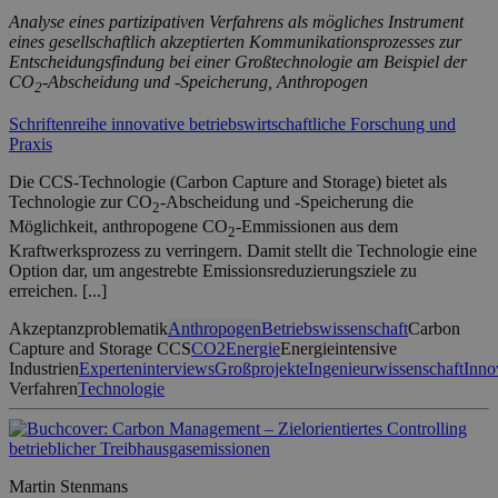
Analyse eines partizipativen Verfahrens als mögliches Instrument
eines gesellschaftlich akzeptierten Kommunikationsprozesses zur
Entscheidungsfindung bei einer Großtechnologie am Beispiel der
CO
-Abscheidung und -Speicherung, Anthropogen
2
Schriftenreihe innovative betriebswirtschaftliche Forschung und
Praxis
Die CCS-Technologie (Carbon Capture and Storage) bietet als
Technologie zur CO
-Abscheidung und -Speicherung die
2
Möglichkeit, anthropogene CO
-Emmissionen aus dem
2
Kraftwerksprozess zu verringern. Damit stellt die Technologie eine
Option dar, um angestrebte Emissions­reduzierungsziele zu
erreichen. [...]
Akzeptanzproblematik
Anthropogen
Betriebswissenschaft
Carbon
Capture and Storage CCS
CO2
Energie
Energieintensive
Industrien
Experteninterviews
Großprojekte
Ingenieurwissenschaft
Inno
Verfahren
Technologie
Martin Stenmans