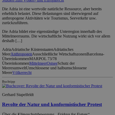
Studien zum Völker- und Europarecht
Die Adria ist eine wertvolle natürliche Ressource, aber bereits
erheblich belastet. Diese Belastungen sind überwiegend auf
anthropogene Aktivitäten wie Tourismus, Seeverkehr usw.
zurückzuführen.
Die Adria bildet eine eigenständige Unterregion innerhalb des
Mittelmeerraums. Die wirtschaftliche Nutzung wirkt sich vor allem
deshalb […]
Adria
Adriatische Küstenstaaten
Adriatisches
Meer
Anthropogen
Ausschließliche Wirtschaftszonen
Barcelona-
Übereinkommen
MARPOL 73/78
Übereinkommen
Mittelmeer
Ostsee
Schutz der
Meeresumwelt
Umschlossene und halbumschlossene
Meere
Völkerrecht
Buchtipp
Gerhard Stapelfeldt
Revolte der Natur und konformistischer Protest
Über die Klimaschutzbewegung „Fridays for Future“