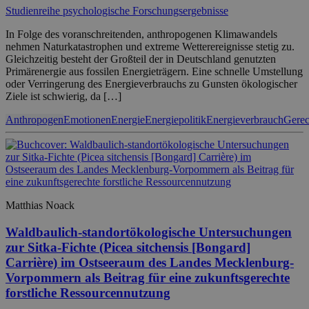
Studienreihe psychologische Forschungsergebnisse
In Folge des voranschreitenden, anthropogenen Klimawandels
nehmen Naturkatastrophen und extreme Wetterereignisse stetig zu.
Gleichzeitig besteht der Großteil der in Deutschland genutzten
Primärenergie aus fossilen Energieträgern. Eine schnelle Umstellung
oder Verringerung des Energieverbrauchs zu Gunsten ökologischer
Ziele ist schwierig, da […]
Anthropogen
Emotionen
Energie
Energiepolitik
Energieverbrauch
Gerec
Matthias Noack
Waldbaulich-standortökologische Untersuchungen
zur Sitka-Fichte (Picea sitchensis [Bongard]
Carrière) im Ostseeraum des Landes Mecklenburg-
Vorpommern als Beitrag für eine zukunftsgerechte
forstliche Ressourcennutzung