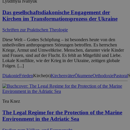
Lyudmyla Ivanyuk
Das gesellschaftsdiakonische Engagement der
Kirchen im Transformationsprozess der Ukraine
Schriften zur Praktischen Theologie
Diese Welt – Gottes Schöpfung – ist besonders heute von den
unheilvollen anthropogenen Störungen betroffen. Es herrschen
Kriege, Armut und Umweltkrise. Menschen, darunter viele Kinder
und Frauen, sind auf der Flucht. Es fehlt an Mitgefühl und Liebe.
Lokale Konflikte, wie der Krieg in der Ukraine, zeitigen globale
Folgen. [...]
Diakonie
Frieden
Kirche(n)
Kirchenväter
Ökumene
Orthodoxie
Pastoral
S
Tea Knez
The Legal Regime for the Protection of the Marine
Environment in the Adriatic Sea