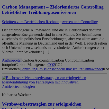
Carbon Management – Zielorientiertes Controlling
betrieblicher Treibhausgasemissionen
Schriften zum Betrieblichen Rechnungswesen und Controlling
Der anthropogene Klimawandel und die in Deutschland dadurch
ausgerufene Energiewende sind in aller Munde. Sie beeinflussen
zusehends die politischen Entscheidungen, aber vor allem auch die
öffentliche Meinung in Deutschland und in der Welt. Dadurch sehen
sich Unternehmen zusehends mit veränderten Anforderungen einer
Vielzahl ihrer Stakeholder […]
Anthropogen
Carbon Accounting
Carbon Controlling
Carbon
footprint
Carbon Management
CO2
CO2
Emissionen
Controlling
Emissionshandel
Klimaschutz
Klimawandel
Koh
Katharina Wachter
Wettbewerbsstrategien zur erfolgreichen