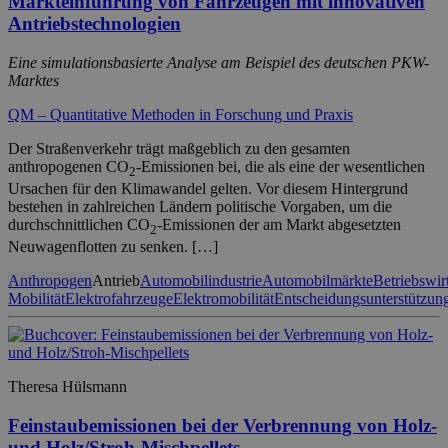
Markteinführung von Fahrzeugen mit innovativen
Antriebstechnologien
Eine simulationsbasierte Analyse am Beispiel des deutschen PKW-
Marktes
QM – Quantitative Methoden in Forschung und Praxis
Der Straßenverkehr trägt maßgeblich zu den gesamten
anthropogenen CO
-Emissionen bei, die als eine der wesentlichen
2
Ursachen für den Klimawandel gelten. Vor diesem Hintergrund
bestehen in zahlreichen Ländern politische Vorgaben, um die
durchschnittlichen CO
-Emissionen der am Markt abgesetzten
2
Neuwagenflotten zu senken. […]
Anthropogen
Antrieb
Automobilindustrie
Automobilmärkte
Betriebswir
Mobilität
Elektrofahrzeuge
Elektromobilität
Entscheidungsunterstützun
Theresa Hülsmann
Feinstaubemissionen bei der Verbrennung von Holz-
und Holz/Stroh-Mischpellets