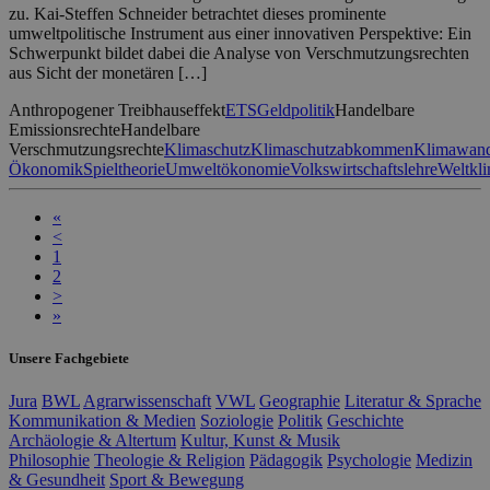
zu. Kai-Steffen Schneider betrachtet dieses prominente
umweltpolitische Instrument aus einer innovativen Perspektive: Ein
Schwerpunkt bildet dabei die Analyse von Verschmutzungsrechten
aus Sicht der monetären […]
Anthropogener Treibhauseffekt
ETS
Geldpolitik
Handelbare
Emissionsrechte
Handelbare
Verschmutzungsrechte
Klimaschutz
Klimaschutzabkommen
Klimawand
Ökonomik
Spieltheorie
Umweltökonomie
Volkswirtschaftslehre
Weltkl
«
<
1
2
>
»
Unsere Fachgebiete
Jura
BWL
Agrarwissenschaft
VWL
Geographie
Literatur & Sprache
Kommunikation & Medien
Soziologie
Politik
Geschichte
Archäologie & Altertum
Kultur, Kunst & Musik
Philosophie
Theologie & Religion
Pädagogik
Psychologie
Medizin
& Gesundheit
Sport & Bewegung