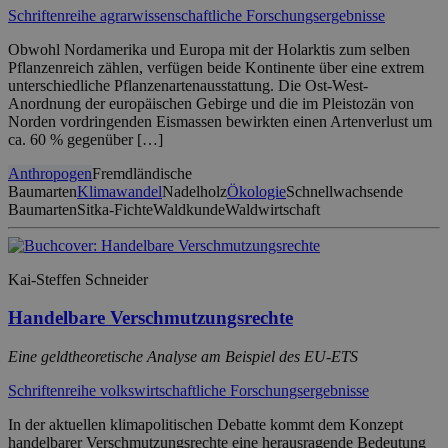
Schriftenreihe agrarwissenschaftliche Forschungsergebnisse
Obwohl Nordamerika und Europa mit der Holarktis zum selben
Pflanzenreich zählen, verfügen beide Kontinente über eine extrem
unterschiedliche Pflanzenartenausstattung. Die Ost-West-
Anordnung der europäischen Gebirge und die im Pleistozän von
Norden vordringenden Eismassen bewirkten einen Artenverlust um
ca. 60 % gegenüber […]
Anthropogen
Fremdländische
Baumarten
Klimawandel
Nadelholz
Ökologie
Schnellwachsende
Baumarten
Sitka-Fichte
Waldkunde
Waldwirtschaft
Kai-Steffen Schneider
Handelbare Verschmutzungsrechte
Eine geldtheoretische Analyse am Beispiel des EU-ETS
Schriftenreihe volkswirtschaftliche Forschungsergebnisse
In der aktuellen klimapolitischen Debatte kommt dem Konzept
handelbarer Verschmutzungsrechte eine herausragende Bedeutung