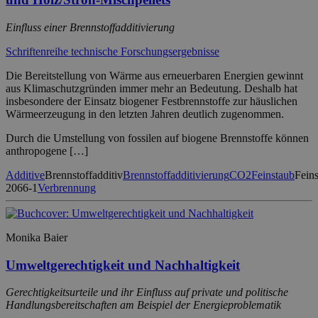
Einfluss einer Brennstoffadditivierung
Schriftenreihe technische Forschungsergebnisse
Die Bereitstellung von Wärme aus erneuerbaren Energien gewinnt
aus Klimaschutzgründen immer mehr an Bedeutung. Deshalb hat
insbesondere der Einsatz biogener Festbrennstoffe zur häuslichen
Wärmeerzeugung in den letzten Jahren deutlich zugenommen.
Durch die Umstellung von fossilen auf biogene Brennstoffe können
anthropogene […]
Additive
Brennstoffadditiv
Brennstoffadditivierung
CO2
Feinstaub
Fein
2066-1
Verbrennung
Monika Baier
Umweltgerechtigkeit und Nachhaltigkeit
Gerechtigkeitsurteile und ihr Einfluss auf private und politische
Handlungsbereitschaften am Beispiel der Energieproblematik