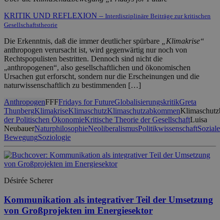
KRITIK UND REFLEXION –
Interdisziplinäre Beiträge zur kritischen
Gesellschaftstheorie
Die Erkenntnis, daß die immer deutlicher spürbare
„Klimakrise“
anthropogen verursacht ist, wird gegenwärtig nur noch von
Rechtspopulisten bestritten. Dennoch sind nicht die
„anthropogenen“, also gesellschaftlichen und ökonomischen
Ursachen gut erforscht, sondern nur die Erscheinungen und die
naturwissenschaftlich zu bestimmenden […]
Anthropogen
FFF
Fridays for Future
Globalisierungskritik
Greta
Thunberg
Klimakrise
Klimaschutz
Klimaschutzabkommen
Klimaschut
der Politischen Ökonomie
Kritische Theorie der Gesellschaft
Luisa
Neubauer
Naturphilosophie
Neoliberalismus
Politikwissenschaft
Soziale
Bewegung
Soziologie
Désirée Scherer
Kommunikation als integrativer Teil der Umsetzung
von Großprojekten im Energiesektor