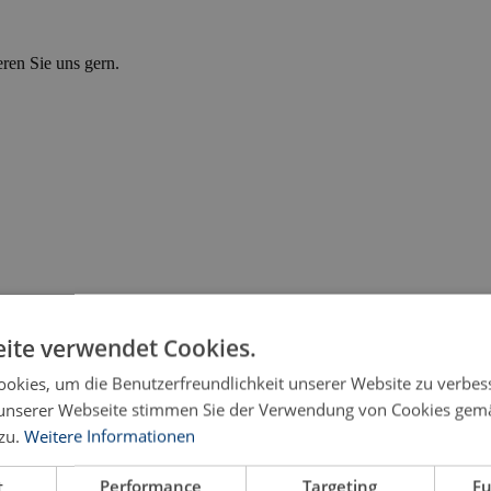
eren Sie uns gern.
ite verwendet Cookies.
okies, um die Benutzerfreundlichkeit unserer Website zu verbes
unserer Webseite stimmen Sie der Verwendung von Cookies gem
zu.
Weitere Informationen
nung – ein Perspektivwechsel?
t
Performance
Targeting
Fu