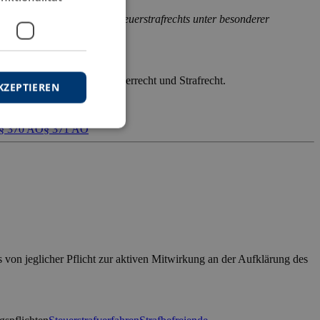
zipien des Steuer- und Steuerstrafrechts unter besonderer
n Grundprinzipien aus Steuerrecht und Strafrecht.
KZEPTIEREN
 falschen […]
§ 370 AO
§ 371 AO
 von jeglicher Pflicht zur aktiven Mitwirkung an der Aufklärung des