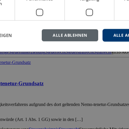
h
§ 153 AO und einer Selbstanzeige nach § 371 AO anhand der Grundprin
nisteriums für Finanzen
anzeige nach § 371 AO sowie ihre Abgrenzung auf Vereinbarkeit mit de
EIGEN
ALLE ABLEHNEN
ALLE A
großer Wichtigkeit. Richtet der Steuerpflichtige seine Erklärung an der
zeige
Steuerhinterziehung
Steuerrecht
Steuerstrafrecht
Strafrecht
§153 AO
-tenetur-Grundsatz
gkeitsverfahrens aufgrund des dort geltenden Nemo-tenetur-Grundsatzes
enwürde (Art. 1 Abs. 1 GG) sowie in den […]