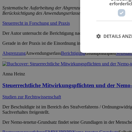
erforderlic
Systematische Aufarbeitung der Abgrenzung einer Berichtigung nach 
Berücksichtigung des Anwendungserlasses zu § 153 AO des Bundesmi
Steuerrecht in Forschung und Praxis
Der Autor untersucht die Berichtigung nach § 153 AO und die Selbst
DETAILS ANZ
Gerade in der Praxis ist die Einordnung in den richtigen Kontext von 
Abgrenzung
Anwendungserlass
Berichtigung
Grundprinzipien
Selbstan
Anna Heinz
Steuerrechtliche Mitwirkungspflichten und der Nemo
Studien zur Rechtswissenschaft
Der Beschuldigte ist im Bereich des Strafverfahrens / Ordnungswidri
Sachverhaltes freigestellt.
Der Nemo-tenetur-Grundsatz findet seine Grundlagen in der Mensch