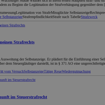
ürzburger Studie widmet sich in ihrem ersten Hauptteil straf- und st
achdem zu Beginn die Legitimation der Strafverhängung gegenüber dem
afzumessung
Legitimation von Strafe
Missglückte Selbstanzeige
Rechtspre
e Selbstanzeige
Strafempfindlichkeit
Strafe nach Tabelle
Strafzweck
meinen Strafrechts
usweitung der Selbstanzeige. Er plädiert für die Einführung einer Sel
r dem Steuergläubiger darstellt, ist in § 371 AO eine ungerechtfertig
itt vom Versuch
Selbstanzeige
Tätige Reue
Wiedergutmachung
nunft im Steuerstrafrecht