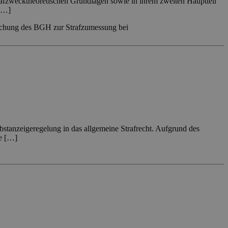
rafzwecktheoretischen Grundlagen sowie in ihrem zweiten Hauptteil
 […]
chung des BGH zur Strafzumessung bei
bstanzeigeregelung in das allgemeine Strafrecht. Aufgrund des
te […]