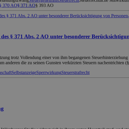
belastungszwang
Steuergeheimnis
Steuerrecht
Steuerrechtliche Mitwirkun
§ 370 AO
§ 371 AO
§ 393 AO
des § 371 Abs. 2 AO unter besonderer Berücksichtigun
zung trotz Vollendung einer von ihm begangenen Steuerhinterziehung S
um anderen die zu seinen Gunsten verkürzten Steuern nachentrichten (§
schaft
Selbstanzeige
Sperrwirkung
Steuerstrafrecht
ng