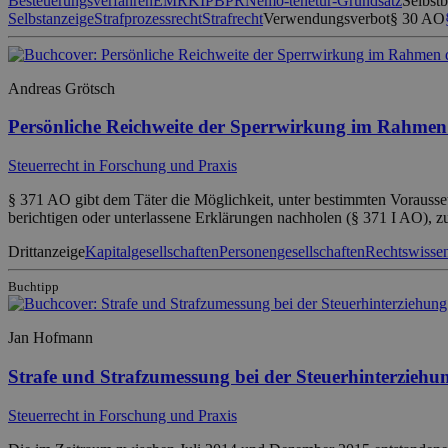
Besteuerungsverfahren
EMRK
IPBPR
Nemo-tenetur-Grundsatz
Selbst
Selbstanzeige
Strafprozessrecht
Strafrecht
Verwendungsverbot
§ 30 AO
Andreas Grötsch
Persönliche Reichweite der Sperrwirkung im Rahmen 
Steuerrecht in Forschung und Praxis
§ 371 AO gibt dem Täter die Möglichkeit, unter bestimmten Vorausset
berichtigen oder unterlassene Erklärungen nachholen (§ 371 I AO), z
Drittanzeige
Kapitalgesellschaften
Personengesellschaften
Rechtswissen
Buchtipp
Jan Hofmann
Strafe und Strafzumessung bei der Steuerhinterziehu
Steuerrecht in Forschung und Praxis