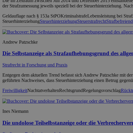
Die im Zeitraum zwischen Juli 2014 und Dezember 2015 entstandene W
der Strafzumessung jeweils speziell bei der Steuerhinterziehung. N
Geldauflage nach § 153a StPO
Kriminalstrafe
Lebensleistung bei Str
Steuerhinterziehung
Steuerhinterziehung
Steuerstrafrecht
Strafbefreiend
Andrew Patzschke
Die Selbstanzeige als Strafaufhebungsgrund des allge
Strafrecht in Forschung und Praxis
Entgegen dem aktuellen Trend befasst sich Andrew Patzschke mit der A
geführten Nachweises, dass Steuerhinterziehung einen Betrug gegenübe
Freiwilligkeit
Nachtatverhalten
Rechtsgrund
Regelungsvorschlag
Rücktr
Ines Niemann
Die undolose Teilselbstanzeige oder die Verbrecherver