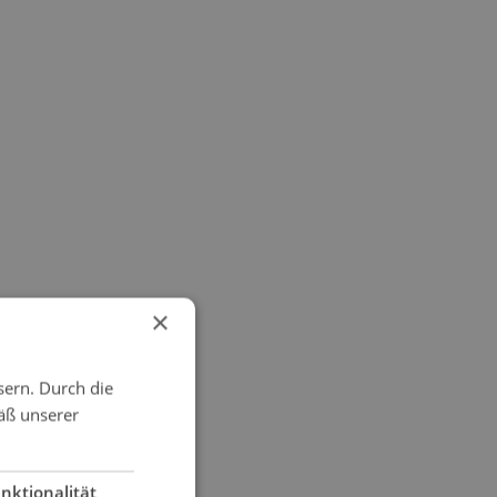
×
sern. Durch die
äß unserer
nktionalität