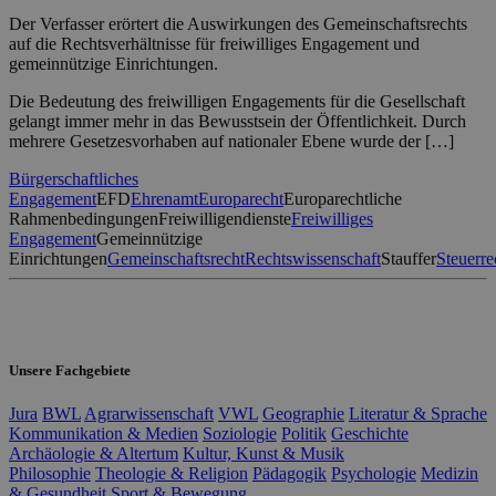
Der Verfasser erörtert die Auswirkungen des Gemeinschaftsrechts
auf die Rechtsverhältnisse für freiwilliges Engagement und
gemeinnützige Einrichtungen.
Die Bedeutung des freiwilligen Engagements für die Gesellschaft
gelangt immer mehr in das Bewusstsein der Öffentlichkeit. Durch
mehrere Gesetzesvorhaben auf nationaler Ebene wurde der […]
Bürgerschaftliches
Engagement
EFD
Ehrenamt
Europarecht
Europarechtliche
Rahmenbedingungen
Freiwilligendienste
Freiwilliges
Engagement
Gemeinnützige
Einrichtungen
Gemeinschaftsrecht
Rechtswissenschaft
Stauffer
Steuerre
Unsere Fachgebiete
Jura
BWL
Agrarwissenschaft
VWL
Geographie
Literatur & Sprache
Kommunikation & Medien
Soziologie
Politik
Geschichte
Archäologie & Altertum
Kultur, Kunst & Musik
Philosophie
Theologie & Religion
Pädagogik
Psychologie
Medizin
& Gesundheit
Sport & Bewegung