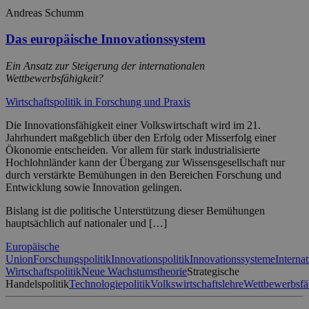
Andreas Schumm
Das europäische Innovationssystem
Ein Ansatz zur Steigerung der internationalen
Wettbewerbsfähigkeit?
Wirtschaftspolitik in Forschung und Praxis
Die Innovationsfähigkeit einer Volkswirtschaft wird im 21.
Jahrhundert maßgeblich über den Erfolg oder Misserfolg einer
Ökonomie entscheiden. Vor allem für stark industrialisierte
Hochlohnländer kann der Übergang zur Wissensgesellschaft nur
durch verstärkte Bemühungen in den Bereichen Forschung und
Entwicklung sowie Innovation gelingen.
Bislang ist die politische Unterstützung dieser Bemühungen
hauptsächlich auf nationaler und […]
Europäische
Union
Forschungspolitik
Innovationspolitik
Innovationssysteme
Interna
Wirtschaftspolitik
Neue Wachstumstheorie
Strategische
Handelspolitik
Technologiepolitik
Volkswirtschaftslehre
Wettbewerbsfä