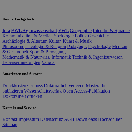
Unsere Fachgebiete
Jura
BWL
Agrarwissenschaft
VWL
Geographie
Literatur & Sprache
Kommunikation & Medien
Soziologie
Politik
Geschichte
Archäologie & Altertum
Kultur, Kunst & Musik
Philosophie
Theologie & Religion
Pädagogik
Psychologie
Medizin
& Gesundheit
Sport & Bewegung
Mathematik & Naturwiss.
Informatik
Technik & Ingenieurwesen
Lebenserinnerungen
Variata
Autorinnen und Autoren
Druckkostenzuschuss
Doktorarbeit verlegen
Masterarbeit
publizieren
Wissenschaftsverlag
Open Access-Publikation
Doktorarbeit drucken
Kontakt und Service
Kontakt
Impressum
Datenschutz
AGB
Downloads
Hochschulen
Sitemap