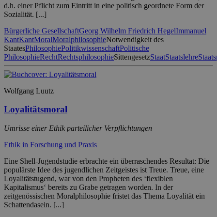
d.h. einer Pflicht zum Eintritt in eine politisch geordnete Form der
Sozialität. [...]
Bürgerliche Gesellschaft
Georg Wilhelm Friedrich Hegel
Immanuel
Kant
Kant
Moral
Moralphilosophie
Notwendigkeit des
Staates
Philosophie
Politikwissenschaft
Politische
Philosophie
Recht
Rechtsphilosophie
Sittengesetz
Staat
Staatslehre
Staats
Wolfgang Luutz
Loyalitätsmoral
Umrisse einer Ethik parteilicher Verpflichtungen
Ethik in Forschung und Praxis
Eine Shell-Jugendstudie erbrachte ein überraschendes Resultat: Die
populärste Idee des jugendlichen Zeitgeistes ist Treue. Treue, eine
Loyalitätstugend, war von den Propheten des ‘flexiblen
Kapitalismus‘ bereits zu Grabe getragen worden. In der
zeitgenössischen Moralphilosophie fristet das Thema Loyalität ein
Schattendasein. [...]