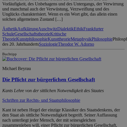
Vorläufigkeit, des Unbehagens und des Untergangs, der Verwirrung
und manchmal auch der Verwüstung, Verzweiflung und des
Unglücks charakterisiert. Wenn es ein Wort gibt, das allein einen
solchen allgemeinen Zustand […]
Ästhetik
Aufklärung
Auschwitz
Dialektik
Ethik
Frankfurter
Schule
Gesellschaftstheorie
Kritische
Theorie
Kunstphilosophie
Kunsttheorie
Metaphysik
Philosophie
Philosp
des 20. Jahrhunderts
Soziologie
Theodor W. Adorno
Buchtipp
Michael Beyrau
Die Pflicht zur bürgerlichen Gesellschaft
Kants Lehre von der sittlichen Notwendigkeit des Staates
Schriften zur Rechts- und Staatsphilosophie
Kant ist neben Hegel der einzige Klassiker des Staatsdenkens, der
den Staat als sittliche Notwendigkeit begreift. Seiner Auffassung
nach unterliegt jeder Mensch, der mit seinesgleichen
zusammenleben will, einer Pflicht zur bürgerlichen Gesellschaft,