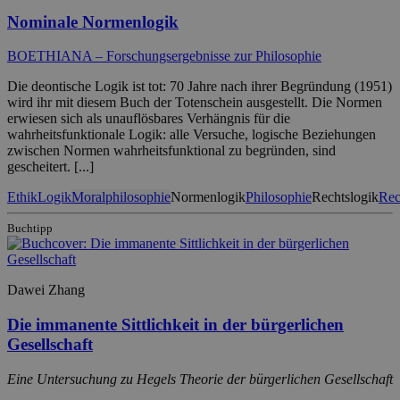
Nominale Normenlogik
BOETHIANA – Forschungsergebnisse zur Philosophie
Die deontische Logik ist tot: 70 Jahre nach ihrer Begründung (1951)
wird ihr mit diesem Buch der Totenschein ausgestellt. Die Normen
erwiesen sich als unauflösbares Verhängnis für die
wahrheitsfunktionale Logik: alle Versuche, logische Beziehungen
zwischen Normen wahrheitsfunktional zu begründen, sind
gescheitert. [...]
Ethik
Logik
Moralphilosophie
Normenlogik
Philosophie
Rechtslogik
Rec
Buchtipp
Dawei Zhang
Die immanente Sittlichkeit in der bürgerlichen
Gesellschaft
Eine Untersuchung zu Hegels Theorie der bürgerlichen Gesellschaft