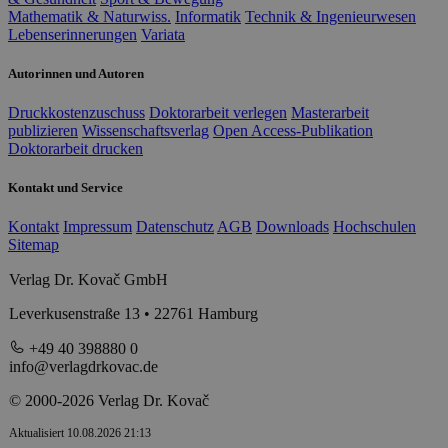
Mathematik & Naturwiss.
Informatik
Technik & Ingenieurwesen
Lebenserinnerungen
Variata
Autorinnen und Autoren
Druckkostenzuschuss
Doktorarbeit verlegen
Masterarbeit
publizieren
Wissenschaftsverlag
Open Access-Publikation
Doktorarbeit drucken
Kontakt und Service
Kontakt
Impressum
Datenschutz
AGB
Downloads
Hochschulen
Sitemap
Verlag Dr. Kovač GmbH
Leverkusenstraße 13 • 22761 Hamburg
+49 40 398880 0
info@verlagdrkovac.de
© 2000-2026 Verlag Dr. Kovač
Aktualisiert 10.08.2026 21:13