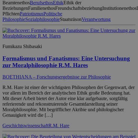
Beamtenethos
Berufsethos
Ethik
Ethik der
Beziehungen
Familienethos
Freundschaftsbeziehung
Institutionenethos
Pflichten
Patriotismus
Politische
Philosophie
Sozialphilosophie
Staatsräson
Verantwortung
Fumikazu Shibasaki
Formalismus und Fanatismus: Eine Untersuchung
zur Moralphilosophie R.M. Hares
BOETHIANA – Forschungsergebnisse zur Philosophie
R.M. Hare ist einer der wichtigsten Philosophen der Gegenwart, der
vor allem im Bereich der analytischen Ethik große Bedeutung hat.
Mit dieser Arbeit bietet der Autor eine klar aufgebaute, sorgfältig
referierende und rekonstruierende Gesamtdarstellung seiner
Moralphilosophie. Mit begrifflicher Akribie und philologischer
Genauigkeit wird die […]
Geschichtswissenschaft
R.M. Hare