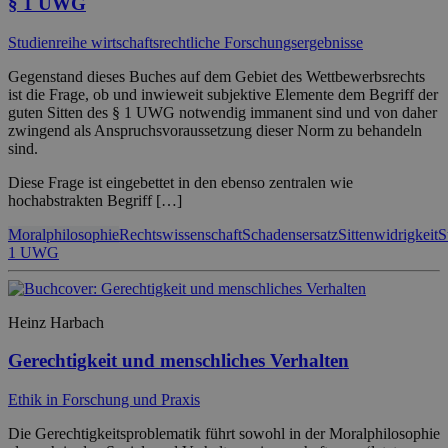
§ 1 UWG
Studienreihe wirtschaftsrechtliche Forschungsergebnisse
Gegenstand dieses Buches auf dem Gebiet des Wettbewerbsrechts
ist die Frage, ob und inwieweit subjektive Elemente dem Begriff der
guten Sitten des § 1 UWG notwendig immanent sind und von daher
zwingend als Anspruchsvoraussetzung dieser Norm zu behandeln
sind.
Diese Frage ist eingebettet in den ebenso zentralen wie
hochabstrakten Begriff […]
Moralphilosophie
Rechtswissenschaft
Schadensersatz
Sittenwidrigkeit
S
1 UWG
Heinz Harbach
Gerechtigkeit und menschliches Verhalten
Ethik in Forschung und Praxis
Die Gerechtigkeitsproblematik führt sowohl in der Moralphilosophie