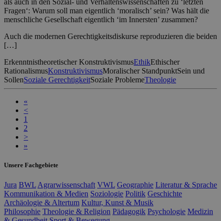
als auch in den Sozial- und Verhaltenswissenschaften zu ‘letzten
Fragen‘: Warum soll man eigentlich ‘moralisch’ sein? Was hält die
menschliche Gesellschaft eigentlich ‘im Innersten’ zusammen?
Auch die modernen Gerechtigkeitsdiskurse reproduzieren die beiden
[…]
Erkenntnistheoretischer Konstruktivismus
Ethik
Ethischer
Rationalismus
Konstruktivismus
Moralischer Standpunkt
Sein und
Sollen
Soziale Gerechtigkeit
Soziale Probleme
Theologie
«
<
1
2
>
»
Unsere Fachgebiete
Jura
BWL
Agrarwissenschaft
VWL
Geographie
Literatur & Sprache
Kommunikation & Medien
Soziologie
Politik
Geschichte
Archäologie & Altertum
Kultur, Kunst & Musik
Philosophie
Theologie & Religion
Pädagogik
Psychologie
Medizin
& Gesundheit
Sport & Bewegung