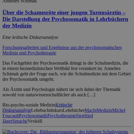
Annelies Schimak
Über die Schamesröte einer jungen Turnusärztin –
Die Darstellung der Psychosomatik in Lehrbüchern
der Medizin
Eine kritische Diskursanalyse
Forschungsarbeiten und Ergebnisse aus der psychosomatischen
Medizin und Psychotherapie
Das Fachgebiet der Psychosomatik drängt in die Schulmedizin, die
in einem biomedizinischen Weltbild fest verankert ist. Annelies
Schimak geht der Frage nach, wie die Schulmedizin mit dem Gebiet
der Psychosomatik umgeht.
Als Ärztin und Psychologin nähert sie sich dabei der Thematik
sowohl von naturwissenschaftlicher als auch […]
Bio-psycho-soziale Medizin
Kritische
Diskursanalyse
Lehrbuchdiskurs
Lehrbücher
Macht
Medizin
Michel
Foucault
Psychosomatik
Psychotherapie
Siegfried
Jäger
Sprache
Vexküll