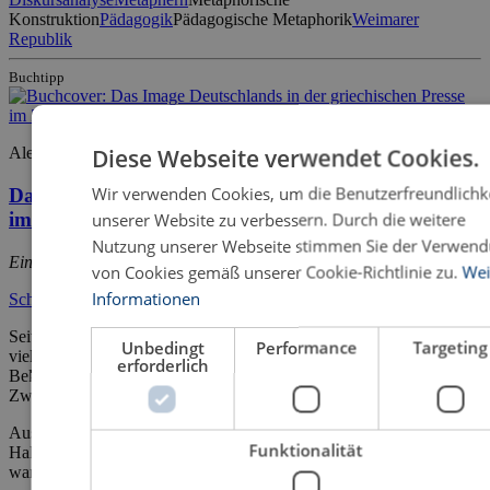
Konstruktion
Pädagogik
Pädagogische Metaphorik
Weimarer
Republik
Buchtipp
Diese Webseite verwendet Cookies.
Alexianna Tsotsou
Wir verwenden Cookies, um die Benutzerfreundlichk
Das Image Deutschlands in der griechischen Presse
im Zeitraum 2001–2013
unserer Website zu verbessern. Durch die weitere
Nutzung unserer Webseite stimmen Sie der Verwen
Eine diskurslinguistische korpusorientierte Analyse
von Cookies gemäß unserer Cookie-Richtlinie zu.
Wei
Informationen
Schriften zur Medienwissenschaft
Seit 2010 und dem Beginn der Finanzkrise in Griechenland stellen
Unbedingt
Performance
Targeting
viele griechische Zeitungen Deutschland und seine Rolle in der
erforderlich
Bekämpfung der Krise negativ dar und ziehen Verbindungen zum
Zweiten Weltkrieg.
Aus Anlass der Finanzkrise, der Rolle Deutschlands und der
Funktionalität
Haltung der griechischen Presse tauchen viele Fragen auf: Welches
war […]