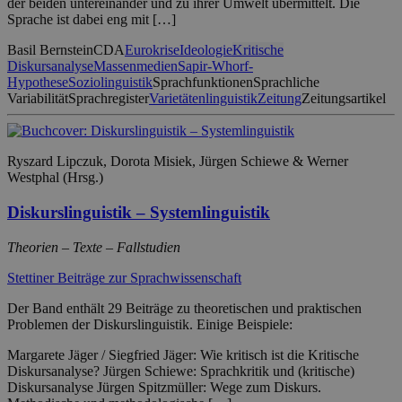
der beiden untereinander und zu ihrer Umwelt übermittelt. Die
Sprache ist dabei eng mit […]
Basil Bernstein
CDA
Eurokrise
Ideologie
Kritische
Diskursanalyse
Massenmedien
Sapir-Whorf-
Hypothese
Soziolinguistik
Sprachfunktionen
Sprachliche
Variabilität
Sprachregister
Varietätenlinguistik
Zeitung
Zeitungsartikel
Ryszard Lipczuk, Dorota Misiek, Jürgen Schiewe & Werner
Westphal (Hrsg.)
Diskurslinguistik – Systemlinguistik
Theorien – Texte – Fallstudien
Stettiner Beiträge zur Sprachwissenschaft
Der Band enthält 29 Beiträge zu theoretischen und praktischen
Problemen der Diskurslinguistik. Einige Beispiele:
Margarete Jäger / Siegfried Jäger: Wie kritisch ist die Kritische
Diskursanalyse? Jürgen Schiewe: Sprachkritik und (kritische)
Diskursanalyse Jürgen Spitzmüller: Wege zum Diskurs.