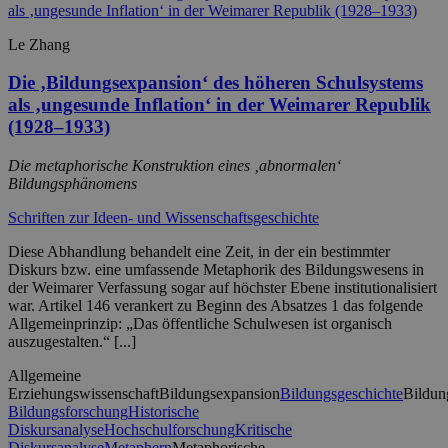
Le Zhang
Die ‚Bildungsexpansion‘ des höheren Schulsystems
als ‚ungesunde Inflation‘ in der Weimarer Republik
(1928–1933)
Die metaphorische Konstruktion eines ‚abnormalen‘
Bildungsphänomens
Schriften zur Ideen- und Wissenschaftsgeschichte
Diese Abhandlung behandelt eine Zeit, in der ein bestimmter
Diskurs bzw. eine umfassende Metaphorik des Bildungswesens in
der Weimarer Verfassung sogar auf höchster Ebene institutionalisiert
war. Artikel 146 verankert zu Beginn des Absatzes 1 das folgende
Allgemeinprinzip: „Das öffentliche Schulwesen ist organisch
auszugestalten.“ [...]
Allgemeine
Erziehungswissenschaft
Bildungsexpansion
Bildungsgeschichte
Bildun
Bildungsforschung
Historische
Diskursanalyse
Hochschulforschung
Kritische
Diskursanalyse
Metaphern
Metaphorische