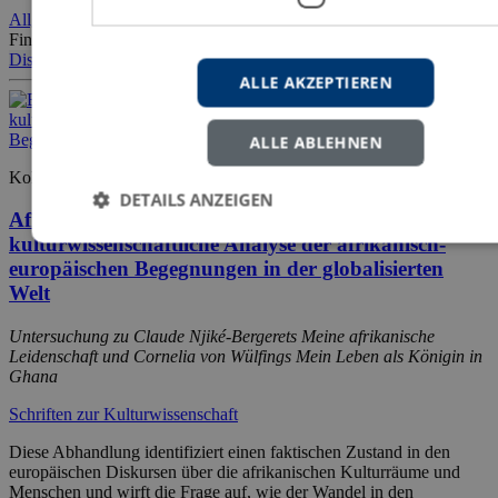
Allgemeine Sprachwissenschaft
Deutschlandimage
griechische
Finanzkrise
griechische Presse
Image
Kritische
Diskursanalyse
Linguistische Imageanalyse
Medienlinguistik
ALLE AKZEPTIEREN
ALLE ABLEHNEN
Kokou Elom Afelété Alosse
DETAILS ANZEIGEN
Afrikadiskurse im Wandel? Eine
kulturwissenschaftliche Analyse der afrikanisch-
europäischen Begegnungen in der globalisierten
Welt
Untersuchung zu Claude Njiké-Bergerets
Meine afrikanische
Leidenschaft
und Cornelia von Wülfings
Mein Leben als Königin in
Ghana
Schriften zur Kulturwissenschaft
Diese Abhandlung identifiziert einen faktischen Zustand in den
europäischen Diskursen über die afrikanischen Kulturräume und
Menschen und wirft die Frage auf, wie der Wandel in den