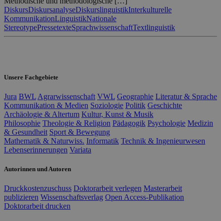
Methodische und methodologische […]
Diskurs
Diskursanalyse
Diskurslinguistik
Interkulturelle
Kommunikation
Linguistik
Nationale
Stereotype
Pressetexte
Sprachwissenschaft
Textlinguistik
Unsere Fachgebiete
Jura
BWL
Agrarwissenschaft
VWL
Geographie
Literatur & Sprache
Kommunikation & Medien
Soziologie
Politik
Geschichte
Archäologie & Altertum
Kultur, Kunst & Musik
Philosophie
Theologie & Religion
Pädagogik
Psychologie
Medizin
& Gesundheit
Sport & Bewegung
Mathematik & Naturwiss.
Informatik
Technik & Ingenieurwesen
Lebenserinnerungen
Variata
Autorinnen und Autoren
Druckkostenzuschuss
Doktorarbeit verlegen
Masterarbeit
publizieren
Wissenschaftsverlag
Open Access-Publikation
Doktorarbeit drucken