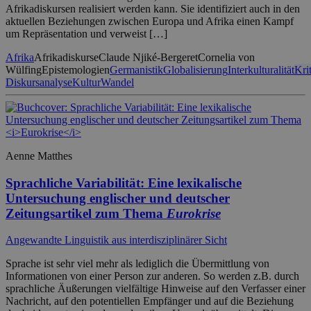
Afrikadiskursen realisiert werden kann. Sie identifiziert auch in den
aktuellen Beziehungen zwischen Europa und Afrika einen Kampf
um Repräsentation und verweist […]
Afrika
Afrikadiskurse
Claude Njiké-Bergeret
Cornelia von
Wülfing
Epistemologien
Germanistik
Globalisierung
Interkulturalität
Kri
Diskursanalyse
Kultur
Wandel
Aenne Matthes
Sprachliche Variabilität: Eine lexikalische
Untersuchung englischer und deutscher
Zeitungsartikel zum Thema
Eurokrise
Angewandte Linguistik aus interdisziplinärer Sicht
Sprache ist sehr viel mehr als lediglich die Übermittlung von
Informationen von einer Person zur anderen. So werden z.B. durch
sprachliche Äußerungen vielfältige Hinweise auf den Verfasser einer
Nachricht, auf den potentiellen Empfänger und auf die Beziehung