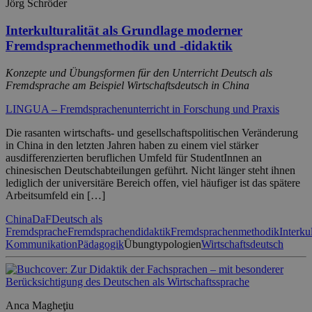
Jörg Schröder
Interkulturalität als Grundlage moderner
Fremdsprachenmethodik und -didaktik
Konzepte und Übungsformen für den Unterricht Deutsch als
Fremdsprache am Beispiel Wirtschaftsdeutsch in China
LINGUA – Fremdsprachenunterricht in Forschung und Praxis
Die rasanten wirtschafts- und gesellschaftspolitischen Veränderung
in China in den letzten Jahren haben zu einem viel stärker
ausdifferenzierten beruflichen Umfeld für StudentInnen an
chinesischen Deutschabteilungen geführt. Nicht länger steht ihnen
lediglich der universitäre Bereich offen, viel häufiger ist das spätere
Arbeitsumfeld ein […]
China
DaF
Deutsch als
Fremdsprache
Fremdsprachendidaktik
Fremdsprachenmethodik
Interkul
Kommunikation
Pädagogik
Übungtypologien
Wirtschaftsdeutsch
Anca Magheţiu