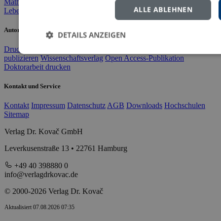
Mathematik & Naturwiss.
Informatik
Technik & Ingenieurwesen
ALLE ABLEHNEN
Lebenserinnerungen
Variata
Autorinnen und Autoren
DETAILS ANZEIGEN
Druckkostenzuschuss
Doktorarbeit verlegen
Masterarbeit
publizieren
Wissenschaftsverlag
Open Access-Publikation
Doktorarbeit drucken
Kontakt und Service
Kontakt
Impressum
Datenschutz
AGB
Downloads
Hochschulen
Sitemap
Verlag Dr. Kovač GmbH
Leverkusenstraße 13 • 22761 Hamburg
+49 40 398880 0
info@verlagdrkovac.de
© 2000-2026 Verlag Dr. Kovač
Aktualisiert 07.08.2026 07:35