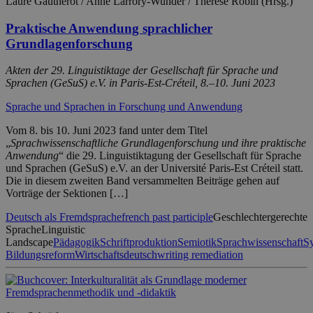
Laure Gautherot / Anne Larrory-Wunder / Thérèse Robin (Hrsg.)
Praktische Anwendung sprachlicher
Grundlagenforschung
Akten der 29. Linguistiktage der Gesellschaft für Sprache und
Sprachen (GeSuS) e.V. in Paris-Est-Créteil, 8.–10. Juni 2023
Sprache und Sprachen in Forschung und Anwendung
Vom 8. bis 10. Juni 2023 fand unter dem Titel
„
Sprachwissenschaftliche Grundlagenforschung und ihre praktische
Anwendung
“ die 29. Linguistiktagung der Gesellschaft für Sprache
und Sprachen (GeSuS) e.V. an der Université Paris-Est Créteil statt.
Die in diesem zweiten Band versammelten Beiträge gehen auf
Vorträge der Sektionen […]
Deutsch als Fremdsprache
french past participle
Geschlechtergerechte
Sprache
Linguistic
Landscape
Pädagogik
Schriftproduktion
Semiotik
Sprachwissenschaft
S
Bildungsreform
Wirtschaftsdeutsch
writing remediation