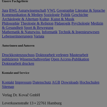
Unsere Fachgebiete
Jura
BWL
Agrarwissenschaft
VWL
Geographie
Literatur & Sprache
Kommunikation & Medien
Soziologie
Politik
Geschichte
Archäologie & Altertum
Kultur, Kunst & Musik
Philosophie
Theologie & Religion
Pädagogik
Psychologie
Medizin
& Gesundheit
Sport & Bewegung
Mathematik & Naturwiss.
Informatik
Technik & Ingenieurwesen
Lebenserinnerungen
Variata
Autorinnen und Autoren
Druckkostenzuschuss
Doktorarbeit verlegen
Masterarbeit
publizieren
Wissenschaftsverlag
Open Access-Publikation
Doktorarbeit drucken
Kontakt und Service
Kontakt
Impressum
Datenschutz
AGB
Downloads
Hochschulen
Sitemap
Verlag Dr. Kovač GmbH
Leverkusenstraße 13 • 22761 Hamburg