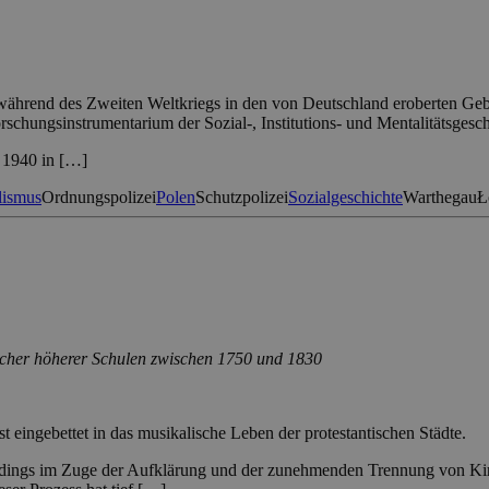
 während des Zweiten Weltkriegs in den von Deutschland eroberten Ge
chungsinstrumentarium der Sozial-, Institutions- und Mentalitätsgeschi
– 1940 in […]
lismus
Ordnungspolizei
Polen
Schutzpolizei
Sozialgeschichte
Warthegau
Ł
ischer höherer Schulen zwischen 1750 und 1830
st eingebettet in das musikalische Leben der protestantischen Städte.
lerdings im Zuge der Aufklärung und der zunehmenden Trennung von Kirc