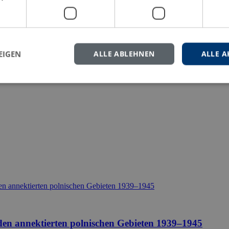
eren Sie uns gern.
EIGEN
ALLE ABLEHNEN
ALLE A
 den annektierten polnischen Gebieten 1939–1945