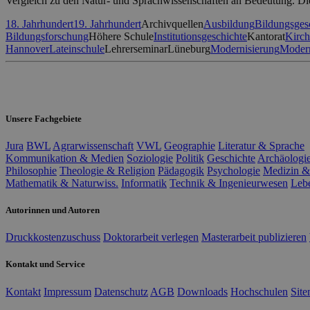
Vergleich zu den Natur- und Sprachwissenschaften an Bedeutung. Die
18. Jahrhundert
19. Jahrhundert
Archivquellen
Ausbildung
Bildungsges
Bildungsforschung
Höhere Schule
Institutionsgeschichte
Kantorat
Kirc
Hannover
Lateinschule
Lehrerseminar
Lüneburg
Modernisierung
Modern
Unsere Fachgebiete
Jura
BWL
Agrarwissenschaft
VWL
Geographie
Literatur & Sprache
Kommunikation & Medien
Soziologie
Politik
Geschichte
Archäologi
Philosophie
Theologie & Religion
Pädagogik
Psychologie
Medizin &
Mathematik & Naturwiss.
Informatik
Technik & Ingenieurwesen
Leb
Autorinnen und Autoren
Druckkostenzuschuss
Doktorarbeit verlegen
Masterarbeit publizieren
Kontakt und Service
Kontakt
Impressum
Datenschutz
AGB
Downloads
Hochschulen
Sit