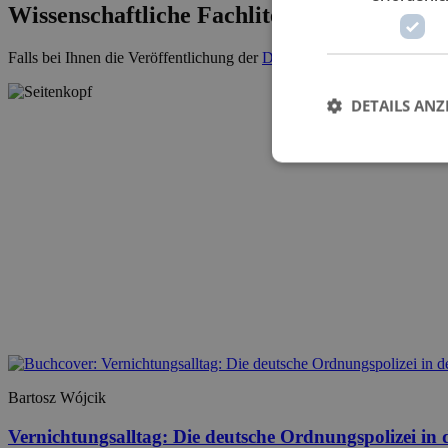
Wissenschaftliche Fachliteratur
Falls bei Ihnen die Veröffentlichung der
Dissertation
ansteht, kontakti
DETAILS ANZ
Bartosz Wójcik
Vernichtungsalltag: Die deutsche Ordnungspolizei in