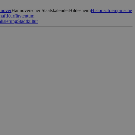
nover
Hannoverscher Staatskalender
Hildesheim
Historisch-empirische
haft
Kurfürstentum
lisierung
Stadtkultur