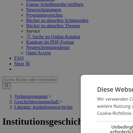
Eigene Schriftenreihe eröffnen
Neuerscheinungen
Programmvorschau
Bücher zu aktuellen Schlagzeilen
Bücher zu aktuellen Themen
Service
Suche im Online-Katalog
Kataloge im PDF-Format
Neuerscheinungsdienst
Open Access
FAQ
Shop
Diese Webse
Verlagsprogramm
>
Wir verwenden Co
Geschichtswissenschaft
>
weitere Nutzung 
Literatur:
Institutionsgeschichte
Cookie-Richtlinie 
Institutionsgeschichte
Unbeding
erforderlic