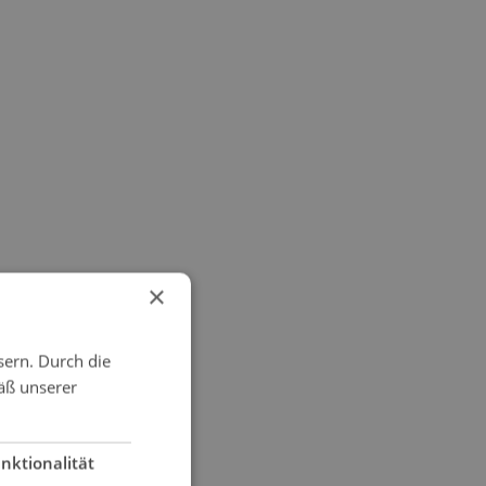
×
sern. Durch die
äß unserer
nktionalität