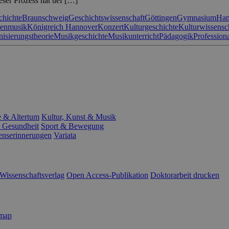
ser Prozess hat tief […]
chichte
Braunschweig
Geschichtswissenschaft
Göttingen
Gymnasium
Han
henmusik
Königreich Hannover
Konzert
Kulturgeschichte
Kulturwissensc
isierungstheorie
Musikgeschichte
Musikunterricht
Pädagogik
Professiona
e & Altertum
Kultur, Kunst & Musik
 Gesundheit
Sport & Bewegung
enserinnerungen
Variata
Wissenschaftsverlag
Open Access-Publikation
Doktorarbeit drucken
emap