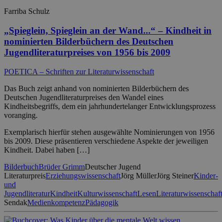
Farriba Schulz
„Spieglein, Spieglein an der Wand...“ – Kindheit in
nominierten Bilderbüchern des Deutschen
Jugendliteraturpreises von 1956 bis 2009
POETICA – Schriften zur Literaturwissenschaft
Das Buch zeigt anhand von nominierten Bilderbüchern des
Deutschen Jugendliteraturpreises den Wandel eines
Kindheitsbegriffs, dem ein jahrhundertelanger Entwicklungsprozess
voranging.
Exemplarisch hierfür stehen ausgewählte Nominierungen von 1956
bis 2009. Diese präsentieren verschiedene Aspekte der jeweiligen
Kindheit. Dabei haben […]
Bilderbuch
Brüder Grimm
Deutscher Jugend
Literaturpreis
Erziehungswissenschaft
Jörg Müller
Jörg Steiner
Kinder-
und
Jugendliteratur
Kindheit
Kulturwissenschaft
Lesen
Literaturwissenschaf
Sendak
Medienkompetenz
Pädagogik