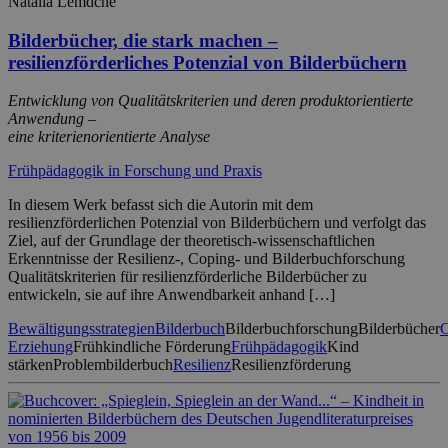
Natalia Lemdche
Bilderbücher, die stark machen –
resilienzförderliches Potenzial von Bilderbüchern
Entwicklung von Qualitätskriterien und deren produktorientierte
Anwendung –
eine kriterienorientierte Analyse
Frühpädagogik in Forschung und Praxis
In diesem Werk befasst sich die Autorin mit dem
resilienzförderlichen Potenzial von Bilderbüchern und verfolgt das
Ziel, auf der Grundlage der theoretisch-wissenschaftlichen
Erkenntnisse der Resilienz-, Coping- und Bilderbuchforschung
Qualitätskriterien für resilienzförderliche Bilderbücher zu
entwickeln, sie auf ihre Anwendbarkeit anhand […]
Bewältigungsstrategien
Bilderbuch
Bilderbuchforschung
Bilderbücher
C
Erziehung
Frühkindliche Förderung
Frühpädagogik
Kind
stärken
Problembilderbuch
Resilienz
Resilienzförderung