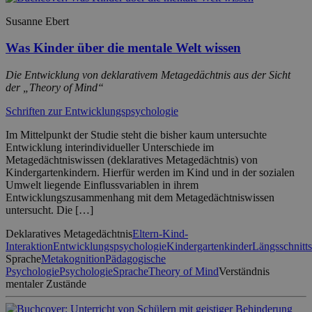
Susanne Ebert
Was Kinder über die mentale Welt wissen
Die Entwicklung von deklarativem Metagedächtnis aus der Sicht
der „Theory of Mind“
Schriften zur Entwicklungspsychologie
Im Mittelpunkt der Studie steht die bisher kaum untersuchte
Entwicklung interindividueller Unterschiede im
Metagedächtniswissen (deklaratives Metagedächtnis) von
Kindergartenkindern. Hierfür werden im Kind und in der sozialen
Umwelt liegende Einflussvariablen in ihrem
Entwicklungszusammenhang mit dem Metagedächtniswissen
untersucht. Die […]
Deklaratives Metagedächtnis
Eltern-Kind-
Interaktion
Entwicklungspsychologie
Kindergartenkinder
Längsschnitts
Sprache
Metakognition
Pädagogische
Psychologie
Psychologie
Sprache
Theory of Mind
Verständnis
mentaler Zustände