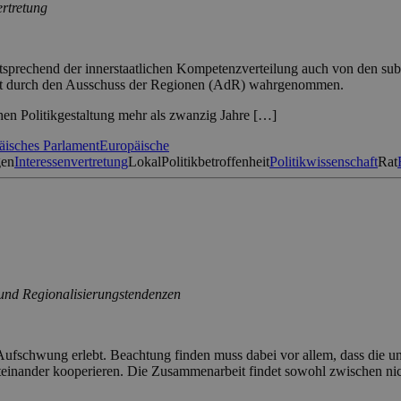
ertretung
ntsprechend der innerstaatlichen Kompetenzverteilung auch von den sub
ht durch den Ausschuss der Regionen (AdR) wahrgenommen.
hen Politikgestaltung mehr als zwanzig Jahre […]
äisches Parlament
Europäische
gen
Interessenvertretung
Lokal
Politikbetroffenheit
Politikwissenschaft
Rat
und Regionalisierungstendenzen
Aufschwung erlebt. Beachtung finden muss dabei vor allem, dass die unt
miteinander kooperieren. Die Zusammenarbeit findet sowohl zwischen ni