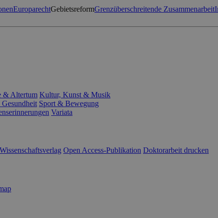
onen
Europarecht
Gebietsreform
Grenzüberschreitende Zusammenarbeit
I
e & Altertum
Kultur, Kunst & Musik
 Gesundheit
Sport & Bewegung
enserinnerungen
Variata
Wissenschaftsverlag
Open Access-Publikation
Doktorarbeit drucken
emap