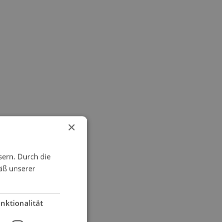
×
sern. Durch die
äß unserer
nktionalität