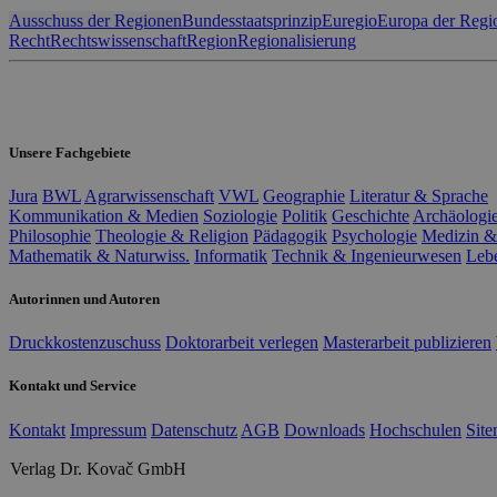
Ausschuss der Regionen
Bundesstaatsprinzip
Euregio
Europa der Regi
Recht
Rechtswissenschaft
Region
Regionalisierung
Unsere Fachgebiete
Jura
BWL
Agrarwissenschaft
VWL
Geographie
Literatur & Sprache
Kommunikation & Medien
Soziologie
Politik
Geschichte
Archäologi
Philosophie
Theologie & Religion
Pädagogik
Psychologie
Medizin &
Mathematik & Naturwiss.
Informatik
Technik & Ingenieurwesen
Leb
Autorinnen und Autoren
Druckkostenzuschuss
Doktorarbeit verlegen
Masterarbeit publizieren
Kontakt und Service
Kontakt
Impressum
Datenschutz
AGB
Downloads
Hochschulen
Sit
Verlag Dr. Kovač GmbH