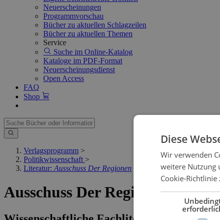
Neuerscheinungen
Programmvorschau
Bücher zu aktuellen Schlagzeilen
Bücher zu aktuellen Themen
Service
Suche im Online-Katalog
Kataloge im PDF-Format
Neuerscheinungsdienst
Open Access
FAQ
Shop
Diese Webse
Verlagsprogramm
>
Wir verwenden Co
Politikwissenschaft
>
weitere Nutzung 
Literatur:
Ausschuss Der Regionen
Cookie-Richtlinie 
Ausschuss Der Regionen
Unbeding
erforderlic
Wissenschaftliche Fachliteratur