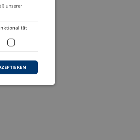
äß unserer
nktionalität
KZEPTIEREN