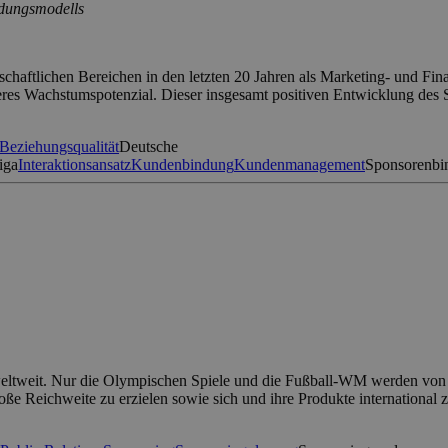
ndungsmodells
lschaftlichen Bereichen in den letzten 20 Jahren als Marketing- und Fi
es Wachstumspotenzial. Dieser insgesamt positiven Entwicklung des 
Beziehungsqualität
Deutsche
iga
Interaktionsansatz
Kundenbindung
Kundenmanagement
Sponsorenbi
n weltweit. Nur die Olympischen Spiele und die Fußball-WM werden von
Reichweite zu erzielen sowie sich und ihre Produkte international zu 