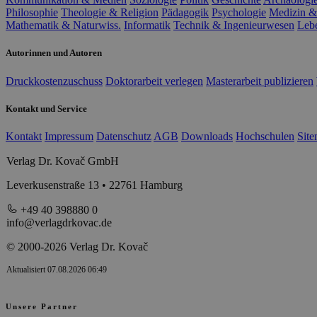
Philosophie
Theologie & Religion
Pädagogik
Psychologie
Medizin &
Mathematik & Naturwiss.
Informatik
Technik & Ingenieurwesen
Leb
Autorinnen und Autoren
Druckkostenzuschuss
Doktorarbeit verlegen
Masterarbeit publizieren
Kontakt und Service
Kontakt
Impressum
Datenschutz
AGB
Downloads
Hochschulen
Sit
Verlag Dr. Kovač GmbH
Leverkusenstraße 13 • 22761 Hamburg
+49 40 398880 0
info@verlagdrkovac.de
© 2000-2026 Verlag Dr. Kovač
Aktualisiert 07.08.2026 06:49
Unsere Partner