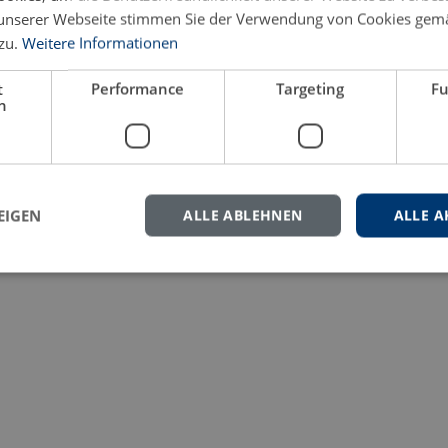
unserer Webseite stimmen Sie der Verwendung von Cookies gem
eren Sie uns gern.
zu.
Weitere Informationen
t
Performance
Targeting
Fu
h
EIGEN
ALLE ABLEHNEN
ALLE A