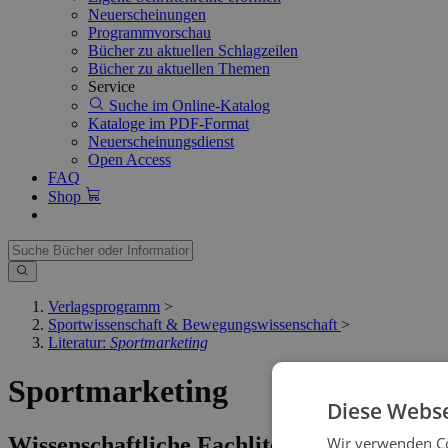
Neuerscheinungen
Programmvorschau
Bücher zu aktuellen Schlagzeilen
Bücher zu aktuellen Themen
Service
Suche im Online-Katalog
Kataloge im PDF-Format
Neuerscheinungsdienst
Open Access
FAQ
Shop
Verlagsprogramm
>
Sportwissenschaft & Bewegungswissenschaft
>
Literatur:
Sportmarketing
Sportmarketing
Diese Webse
Wissenschaftliche Fachliteratur
Wir verwenden Co