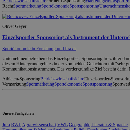
Betriebswirtschaftslehre
Formel 1-Sponsoring
Marketing
Motorsport
PR
Recht
Sportmarketing
Sportökonomie
Sportsponsoring
Unternehmensk
Oliver Geyer
Einzelsportler-Sponsoring als Instrument der Unte
Sportökonomie in Forschung und Praxis
Unternehmen betreiben das Einzelsportler- Sponsoring trotz ihrer da
diesem Hintergrund geht es in der von beiden Gutachtern mit "sehr gu
Kommunikationsinstruments. Das vordergründige Ziel besteht darin,
Athleten-Sponsoring
Betriebswirtschaftslehre
Einzelsportler-Sponsorin
Vermarktung
Sportmarketing
Sportökonomie
Sportsponsoring
Sportwer
Unsere Fachgebiete
Jura
BWL
Agrarwissenschaft
VWL
Geographie
Literatur & Sprache
Kommunikation & Medien
Soziologie
Politik
Geschichte
Archäologi