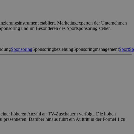
nanzierungsinstrument etabliert. Marketingexperten der Unternehmen
Sponsoring und im Besonderen des Sportsponsoring stehen
ndung
Sponsoring
Sponsoringbeziehung
Sponsoringmanagement
Sport
Sp
 einer höheren Anzahl an TV-Zuschauern verfolgt. Die hohen
präsentieren. Darüber hinaus führt ein Auftritt in der Formel 1 zu