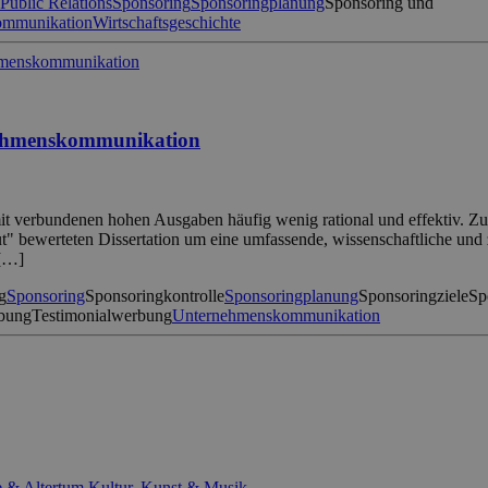
Public Relations
Sponsoring
Sponsoringplanung
Sponsoring und
ommunikation
Wirtschaftsgeschichte
rnehmenskommunikation
mit verbundenen hohen Ausgaben häufig wenig rational und effektiv. Zud
t" bewerteten Dissertation um eine umfassende, wissenschaftliche und z
 […]
g
Sponsoring
Sponsoringkontrolle
Sponsoringplanung
Sponsoringziele
Sp
bung
Testimonialwerbung
Unternehmenskommunikation
e & Altertum
Kultur, Kunst & Musik