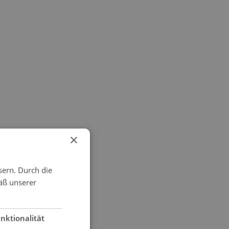
×
sern. Durch die
äß unserer
nktionalität