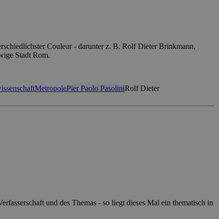
erschiedlichster Couleur - darunter z. B. Rolf Dieter Brinkmann,
Ewige Stadt Rom.
wissenschaft
Metropole
Pier Paolo Pasolini
Rolf Dieter
fasserschaft und des Themas - so liegt dieses Mal ein thematisch in