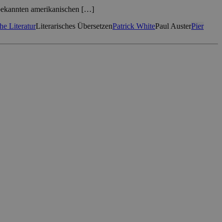
nbekannten amerikanischen […]
che Literatur
Literarisches Übersetzen
Patrick White
Paul Auster
Pier