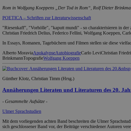
Rom in Wolfgang Koeppens „Der Tod in Rom“, Rolf Dieter Brinkma
POETICA – Schriften zur Literaturwissenschaft
"Riesenkaff", "Vorhölle", "kaputt mundi" - so charakterisieren in der
Christian Friedrich Delius, Federico Fellini, Wolfgang Koeppen, Carl
In Essays, Romanen, Tagebüchern und Filmen stellen sie diese vielfa
Alberto Moravia
Apokalypse
Autobiografie
Carlo Levi
Christian Friedr
Brinkmann
Topografie
Wolfgang Koeppen
Günther Klotz, Christian Timm (Hrsg.)
Annäherungen Literaten und Literaturen des 20. Jah
- Gesammelte Aufsätze -
Ulmer Sprachstudien
Mit dem vorliegenden achten Band beschreiten die Ulmer Sprachstudi
sich geschlossener Band vor, der Beiträge verschiedener Autoren vere