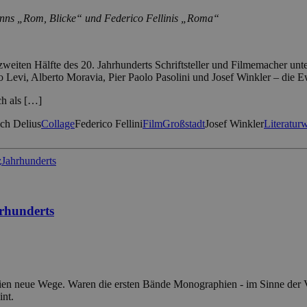
nns „Rom, Blicke“ und Federico Fellinis „Roma“
 zweiten Hälfte des 20. Jahrhunderts Schriftsteller und Filmemacher unt
o Levi, Alberto Moravia, Pier Paolo Pasolini und Josef Winkler – die 
ch als […]
ich Delius
Collage
Federico Fellini
Film
Großstadt
Josef Winkler
Literatur
rhunderts
en neue Wege. Waren die ersten Bände Monographien - im Sinne der Ver
int.