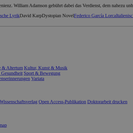
rovenienz. William Adamson gebührt dabei das Verdienst, dem nahezu u
sche Lyrik
David Karp
Dystopian Novel
Federico García Lorca
Italienis
e & Altertum
Kultur, Kunst & Musik
 Gesundheit
Sport & Bewegung
enserinnerungen
Variata
Wissenschaftsverlag
Open Access-Publikation
Doktorarbeit drucken
emap