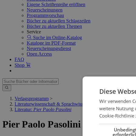
Eigene Schriftenreihe eröffnen
Neuerscheinungen
Programmvorschau
Bücher zu aktuellen Schlagzeilen
Bücher zu aktuellen Themen
Service
Suche im Online-Katalog
Kataloge im PDF-Format
Neuerscheinungsdienst
Open Access
FAQ
Shop
Diese Webse
Verlagsprogramm
>
Wir verwenden Co
Literaturwissenschaft & Sprachwissenschaft
>
weitere Nutzung 
Literatur:
Pier Paolo Pasolini
Cookie-Richtlinie 
Pier Paolo Pasolini
Unbeding
erforderlic