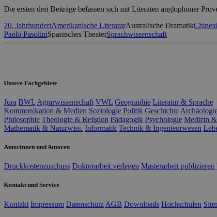
Die ersten drei Beiträge befassen sich mit Literaten anglophoner P
20. Jahrhundert
Amerikanische Literatur
Australische Dramatik
Chinesi
Paolo Pasolini
Spanisches Theater
Sprachwissenschaft
Unsere Fachgebiete
Jura
BWL
Agrarwissenschaft
VWL
Geographie
Literatur & Sprache
Kommunikation & Medien
Soziologie
Politik
Geschichte
Archäologi
Philosophie
Theologie & Religion
Pädagogik
Psychologie
Medizin &
Mathematik & Naturwiss.
Informatik
Technik & Ingenieurwesen
Leb
Autorinnen und Autoren
Druckkostenzuschuss
Doktorarbeit verlegen
Masterarbeit publizieren
Kontakt und Service
Kontakt
Impressum
Datenschutz
AGB
Downloads
Hochschulen
Sit