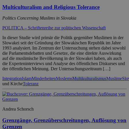
Multiculturalism and Religious Tolerance
Politics Concerning Muslims in Slovakia
POLITICA – Schriftenreihe zur politischen Wissenschaft
In dieser Studie wird primär die Politik gegenüber Muslimen in der
Slowakei seit der Gründung der Slowakischen Republik im Jahre
1993 analysiert. Im Zentrum der Untersuchung stehen dabei sowohl
die Parlamentsdebatten und Gesetze, die eine direkte Auswirkung
auf die muslimische Bevölkerung in der Slowakei haben, als auch
die Experteninterviews und Analyse des öffentlichen Diskurses und
der öffentlichen Meinung. Der Untersuchungszeitraum […]
Integration
Islam
Minderheiten
Moslems
Multikulturalismus
Muslime
Slo
und Kirche
Toleranz
Andrea Schorsch
Grenzgänge, Grenzüberschreitungen, Auflösung von
Grenzen