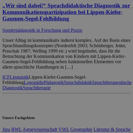
„Wir sind dabei!“ Sprachdidaktische Diagnostik zur
Kommunikationspartizipation bei Lippen-Kiefer-
Gaumen-Segel-Fehlbildung
Sonderpädagogik in Forschung und Praxis
Unser Alltag ist kommunikativ äußerst komplex. Auf der Basis eines
Sprachhandlungskonzeptes (Nordenfelt 2003; Schönberger, Jetter,
Praschak 1987; Welling 1999 etc.) wird begründet, dass für die
Betrachtung der Kommunikation von Kindern mit Lippen-Kiefer-
Gaumen-Segel-Fehlbildung neben funktionellen Elementen vor
allem sprachliche Handlungen in […]
ICF
Linguistik
Lippen-Kiefer-Gaumen-Segel-
Fehbildung
Logopädie
Pädagogik
Sprachdidaktik
Sprachtherapeutische
Diagnostik
Sprachtherapie
Unsere Fachgebiete
Jura
BWL
Agrarwissenschaft
VWL
Geographie
Literatur & Sprache