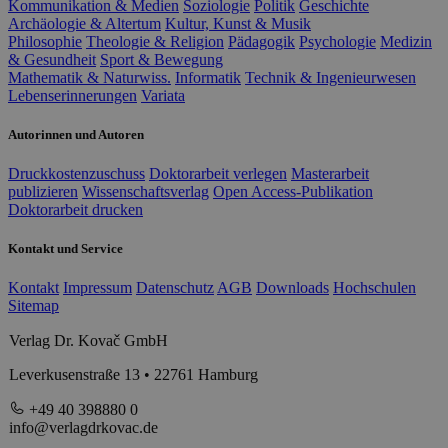
Kommunikation & Medien
Soziologie
Politik
Geschichte
Archäologie & Altertum
Kultur, Kunst & Musik
Philosophie
Theologie & Religion
Pädagogik
Psychologie
Medizin
& Gesundheit
Sport & Bewegung
Mathematik & Naturwiss.
Informatik
Technik & Ingenieurwesen
Lebenserinnerungen
Variata
Autorinnen und Autoren
Druckkostenzuschuss
Doktorarbeit verlegen
Masterarbeit
publizieren
Wissenschaftsverlag
Open Access-Publikation
Doktorarbeit drucken
Kontakt und Service
Kontakt
Impressum
Datenschutz
AGB
Downloads
Hochschulen
Sitemap
Verlag Dr. Kovač GmbH
Leverkusenstraße 13 • 22761 Hamburg
+49 40 398880 0
info@verlagdrkovac.de