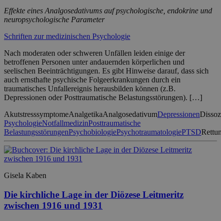
Effekte eines Analgosedativums auf psychologische, endokrine und
neuropsychologische Parameter
Schriften zur medizinischen Psychologie
Nach moderaten oder schweren Unfällen leiden einige der
betroffenen Personen unter andauernden körperlichen und
seelischen Beeinträchtigungen. Es gibt Hinweise darauf, dass sich
auch ernsthafte psychische Folgeerkrankungen durch ein
traumatisches Unfallereignis herausbilden können (z.B.
Depressionen oder Posttraumatische Belastungsstörungen). […]
Akutstresssymptome
Analgetika
Analgosedativum
Depressionen
Dissoz
Psychologie
Notfallmedizin
Posttraumatische
Belastungsstörungen
Psychobiologie
Psychotraumatologie
PTSD
Rettu
Gisela Kaben
Die kirchliche Lage in der Diözese Leitmeritz
zwischen 1916 und 1931