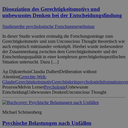
Dissoziation des Gerechtigkeitsmotivs und
unbewusstes Denken bei der Entscheidungsfindung
Studienreihe psychologische Forschungsergebnisse
In dieser Studie wurden erstmalig die Forschungsstränge zum
Gerechtigkeitsmotiv und zum Unconscious Thought theoretisch wie
auch empirisch miteinander verknüpft. Hierbei wurde insbesondere
der Zusammenhang zwischen dem Gerechtigkeitsmotiv und der
Entscheidungsqualität in einer komplexen gerechtigkeitsspezifischen
Situation untersucht. Dazu […]
Ap Dijksterhuis
Claudia Dalbert
Deliberation without
Attention
Gerechte-Welt-
Glaube
Gerechtigkeitsmotiv
Gerechtigkeitspsychologie
Informationsver
Prozesse
Melvin Lerner
Psychologie
Unbewusste
Entscheidung
Unbewusstes Denken
Unconscious Thought
Michael Schönenberg
Psychische Belastungen nach Unfällen