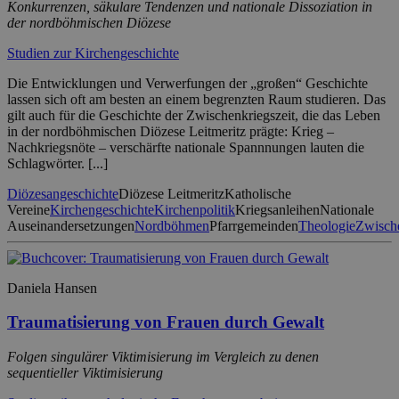
Konkurrenzen, säkulare Tendenzen und nationale Dissoziation in
der nordböhmischen Diözese
Studien zur Kirchengeschichte
Die Entwicklungen und Verwerfungen der „großen“ Geschichte
lassen sich oft am besten an einem begrenzten Raum studieren. Das
gilt auch für die Geschichte der Zwischenkriegszeit, die das Leben
in der nordböhmischen Diözese Leitmeritz prägte: Krieg –
Nachkriegsnöte – verschärfte nationale Spannnungen lauten die
Schlagwörter. [...]
Diözesangeschichte
Diözese Leitmeritz
Katholische
Vereine
Kirchengeschichte
Kirchenpolitik
Kriegsanleihen
Nationale
Auseinandersetzungen
Nordböhmen
Pfarrgemeinden
Theologie
Zwische
Daniela Hansen
Traumatisierung von Frauen durch Gewalt
Folgen singulärer Viktimisierung im Vergleich zu denen
sequentieller Viktimisierung