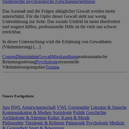
Studienreihe psychologische Forschungsergebnisse
Das Ausmaß und die Folgen alltäglicher Gewalt werden meist
unterschätzt. Für die Opfer dieser Gewalt steht nur wenig
Unterstützung zur Seite: Das soziale Umfeld ist meist überfordert
und reagiert hilflos, professionelle Hilfe ist für viele nur schwer
erreichbar.
In dieser Untersuchung wird die Erfahrung von Gewalttaten
(Viktimisierung) […]
Coping
Dissoziation
Gewalt
Misshandlung
posttraumatische
Belastungsstörung
Psychologie
seyuentielle
Viktimisierung
singuläre
Trauma
Unsere Fachgebiete
Jura
BWL
Agrarwissenschaft
VWL
Geographie
Literatur & Sprache
Kommunikation & Medien
Soziologie
Politik
Geschichte
Archäologie & Altertum
Kultur, Kunst & Musik
Philosophie
Theologie & Religion
Pädagogik
Psychologie
Medizin
& Gesundheit
Sport & Bewegung