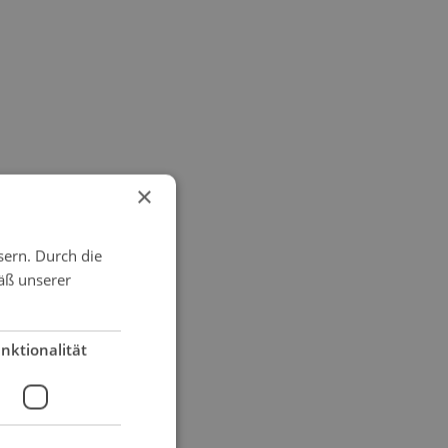
×
sern. Durch die
äß unserer
nktionalität