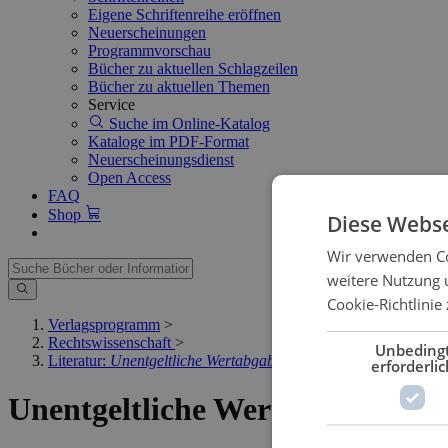
Eigene Schriftenreihe eröffnen
Neuerscheinungen
Programmvorschau
Bücher zu aktuellen Schlagzeilen
Bücher zu aktuellen Themen
Service
Suche im Online-Katalog
Kataloge im PDF-Format
Neuerscheinungsdienst
Open Access
FAQ
Shop
Diese Webse
Wir verwenden Co
weitere Nutzung 
Cookie-Richtlinie 
Verlagsprogramm
>
Rechtswissenschaft
>
Unbeding
Literatur:
Unentgeltliche Wertabgaben
erforderlic
Unentgeltliche Wertabgaben