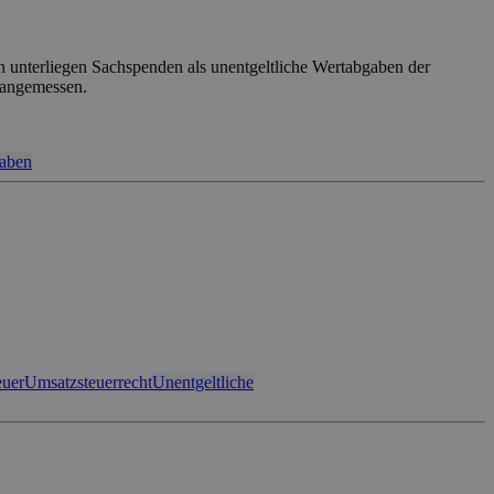
en unterliegen Sachspenden als unentgeltliche Wertabgaben der
 angemessen.
gaben
euer
Umsatzsteuerrecht
Unentgeltliche