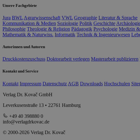
Unsere Fachgebiete
Jura
BWL
Agrarwissenschaft
VWL
Geographie
Literatur & Sprache
Kommunikation & Medien
Soziologie
Politik
Geschichte
Archäologi
Philosophie
Theologie & Religion
Pädagogik
Psychologie
Medizin &
Mathematik & Naturwiss.
Informatik
Technik & Ingenieurwesen
Leb
Autorinnen und Autoren
Druckkostenzuschuss
Doktorarbeit verlegen
Masterarbeit publizieren
Kontakt und Service
Kontakt
Impressum
Datenschutz
AGB
Downloads
Hochschulen
Sit
Verlag Dr. Kovač GmbH
Leverkusenstraße 13 • 22761 Hamburg
+49 40 398880 0
info@verlagdrkovac.de
© 2000-2026 Verlag Dr. Kovač