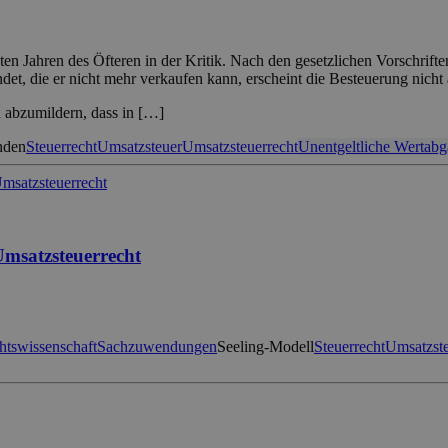
en Jahren des Öfteren in der Kritik. Nach den gesetzlichen Vorschrift
t, die er nicht mehr verkaufen kann, erscheint die Besteuerung nicht
 abzumildern, dass in […]
nden
Steuerrecht
Umsatzsteuer
Umsatzsteuerrecht
Unentgeltliche Wertab
Umsatzsteuerrecht
htswissenschaft
Sachzuwendungen
Seeling-Modell
Steuerrecht
Umsatzst