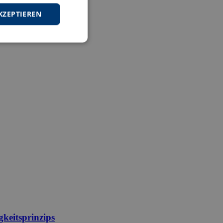
KZEPTIEREN
keitsprinzips