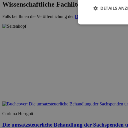
Wissenschaftliche Fachliteratur
DETAILS ANZ
Falls bei Ihnen die Veröffentlichung der
Dissertation
ansteht, kontakti
Corinna Herrgott
Die umsatzsteuerliche Behandlung der Sachspenden un