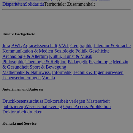
Disparitäten
Solidarität
Territorialer Zusammenhalt
Unsere Fachgebiete
Jura
BWL
Agrarwissenschaft
VWL
Geographie
Literatur & Sprache
Kommunikation & Medien
Soziologie
Politik
Geschichte
Archäologie & Altertum
Kultur, Kunst & Musik
Philosophie
Theologie & Religion
Pädagogik
Psychologie
Medizin
& Gesundheit
Sport & Bewegung
Mathematik & Naturwiss.
Informatik
Technik & Ingenieurwesen
Lebenserinnerungen
Variata
Autorinnen und Autoren
Druckkostenzuschuss
Doktorarbeit verlegen
Masterarbeit
publizieren
Wissenschaftsverlag
Open Access-Publikation
Doktorarbeit drucken
Kontakt und Service