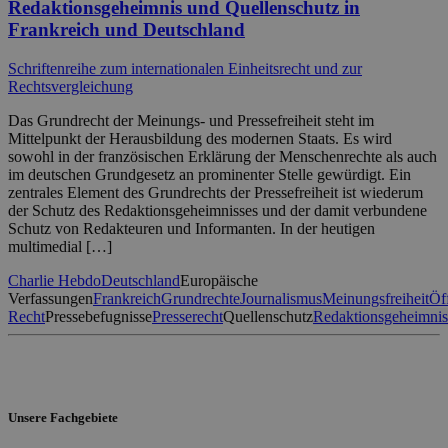
Redaktionsgeheimnis und Quellenschutz in
Frankreich und Deutschland
Schriftenreihe zum internationalen Einheitsrecht und zur
Rechtsvergleichung
Das Grundrecht der Meinungs- und Pressefreiheit steht im
Mittelpunkt der Herausbildung des modernen Staats. Es wird
sowohl in der französischen Erklärung der Menschenrechte als auch
im deutschen Grundgesetz an prominenter Stelle gewürdigt. Ein
zentrales Element des Grundrechts der Pressefreiheit ist wiederum
der Schutz des Redaktionsgeheimnisses und der damit verbundene
Schutz von Redakteuren und Informanten. In der heutigen
multimedial […]
Charlie Hebdo
Deutschland
Europäische
Verfassungen
Frankreich
Grundrechte
Journalismus
Meinungsfreiheit
Öf
Recht
Pressebefugnisse
Presserecht
Quellenschutz
Redaktionsgeheimnis
Unsere Fachgebiete