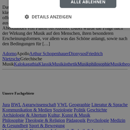
ALLE ABLEHNEN
Das Buch wendet sich sowohl an den interessierten Hörer
klassischer Musik wie auch an den für kulturphilosophische Fragen
DETAILS ANZEIGEN
offenen Leser. „Gedanken zur Musikästhetik“ behandelt das Thema
aus philosophischer Sicht durch die großen Denker des
Abendlandes von Platon bis Adorno. Dabei wurde die Frage nach
der Wirkung der Musik auf den Menschen, ihren besonderen
Erscheinungsformen, vor allem was das Schöne anlangt, sowie nach
den Bedingungen für […]
Adorno
Apollo
Arthur Schopenhauer
Dionysos
Friedrich
Nietzsche
Griechische
Musik
Kalokagathia
Klassik
Musikästhetik
Musikphilosophie
Musiktheo
Unsere Fachgebiete
Jura
BWL
Agrarwissenschaft
VWL
Geographie
Literatur & Sprache
Kommunikation & Medien
Soziologie
Politik
Geschichte
Archäologie & Altertum
Kultur, Kunst & Musik
Philosophie
Theologie & Religion
Pädagogik
Psychologie
Medizin
& Gesundheit
Sport & Bewegung