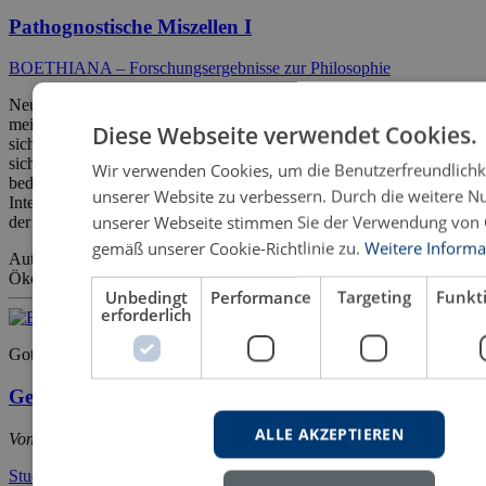
Pathognostische Miszellen I
BOETHIANA – Forschungsergebnisse zur Philosophie
Neuigkeiten innerhalb der prallen Serie an Sammelbänden mit
meinen innovativen Gedanken? Ja, einige gewiss. Nicht handelt es
Diese Webseite verwendet Cookies.
sich um Einführungen in die Pathognostik, der geneigte Leser findet
sich mittendrin im fortgeschrittenen Format, immer dabei
Wir verwenden Cookies, um die Benutzerfreundlichk
bedenkend, dass der überkommene hypostatische
unserer Website zu verbessern. Durch die weitere N
Intersubjektivismus abgelöst werden muss von einer „Psychoanalyse
unserer Webseite stimmen Sie der Verwendung von 
der Sachen“ (Sartre), gleich Pathognostik. [...]
gemäß unserer Cookie-Richtlinie zu.
Weitere Informa
Autobiographica
Musikphilosophie
Pathognostik
Philosophie
Philosoph
Ökonomie
Praxisrelevanzen
Traumphilosophie
Unbedingt
Performance
Targeting
Funkti
erforderlich
Gottfried Hemetsberger
Gedanken zur Musikästhetik
ALLE AKZEPTIEREN
Von Platon bis Adorno
Studien zur Musikwissenschaft