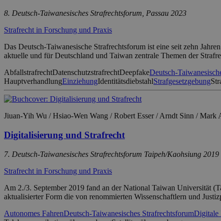
8. Deutsch-Taiwanesisches Strafrechtsforum, Passau 2023
Strafrecht in Forschung und Praxis
Das Deutsch-Taiwanesische Strafrechtsforum ist eine seit zehn Jahren 
aktuelle und für Deutschland und Taiwan zentrale Themen der Strafre
Abfallstrafrecht
Datenschutzstrafrecht
Deepfake
Deutsch-Taiwanesische
Hauptverhandlung
Einziehung
Identitätsdiebstahl
Strafgesetzgebung
Str
Jiuan-Yih Wu / Hsiao-Wen Wang / Robert Esser / Arndt Sinn / Mark A
Digitalisierung und Strafrecht
7. Deutsch-Taiwanesisches Strafrechtsforum Taipeh/Kaohsiung 2019
Strafrecht in Forschung und Praxis
Am 2./3. September 2019 fand an der National Taiwan Universität (
aktualisierter Form die von renommierten Wissenschaftlern und Justiz
Autonomes Fahren
Deutsch-Taiwanesisches Strafrechtsforum
Digitale