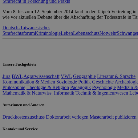
Strafrecht in Forschung und Praxis
Vom 8. bis zum 12. September 2014 fand in der Taipeh Vertretung in 
wie vor aktuellen Debatte über die Abschaffung der Todesstrafe in T
Deutsch-Taiwanesisches
Strafrechtsforum
Kriminologie
Leben
Lebensschutz
Notwehr
Schwanger
Unsere Fachgebiete
Jura
BWL
Agrarwissenschaft
VWL
Geographie
Literatur & Sprache
Kommunikation & Medien
Soziologie
Politik
Geschichte
Archäologi
Philosophie
Theologie & Religion
Pädagogik
Psychologie
Medizin &
Mathematik & Naturwiss.
Informatik
Technik & Ingenieurwesen
Leb
Autorinnen und Autoren
Druckkostenzuschuss
Doktorarbeit verlegen
Masterarbeit publizieren
Kontakt und Service