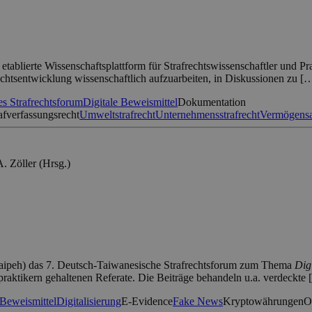
etablierte Wissenschaftsplattform für Strafrechtswissenschaftler und Pr
chtsentwicklung wissenschaftlich aufzuarbeiten, in Diskussionen zu [
s Strafrechtsforum
Digitale Beweismittel
Dokumentation
afverfassungsrecht
Umweltstrafrecht
Unternehmensstrafrecht
Vermögens
. Zöller (Hrsg.)
Taipeh) das 7. Deutsch-Taiwanesische Strafrechtsforum zum Thema
Dig
praktikern gehaltenen Referate. Die Beiträge behandeln u.a. verdeckte
 Beweismittel
Digitalisierung
E-Evidence
Fake News
Kryptowährungen
O