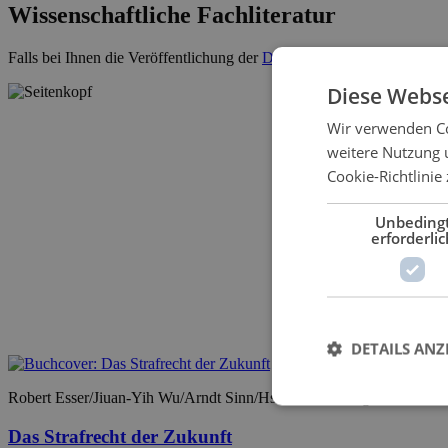
Wissenschaftliche Fachliteratur
Falls bei Ihnen die Veröffentlichung der
Dissertation
ansteht, kontakti
Diese Webse
Wir verwenden Co
weitere Nutzung 
Cookie-Richtlinie 
Unbeding
erforderlic
DETAILS ANZ
Robert Esser/Jiuan-Yih Wu/Arndt Sinn/Hsiao-Wen Wang/Mark A. Zöl
Das Strafrecht der Zukunft