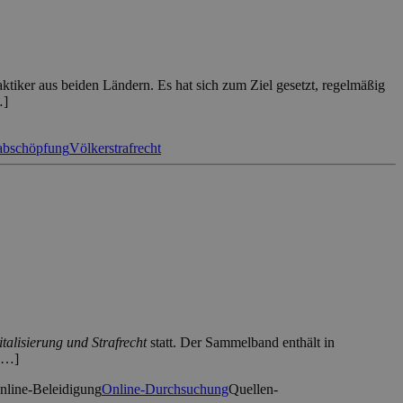
aktiker aus beiden Ländern. Es hat sich zum Ziel gesetzt, regelmäßig
…]
abschöpfung
Völkerstrafrecht
italisierung und Strafrecht
statt. Der Sammelband enthält in
 […]
nline-Beleidigung
Online-Durchsuchung
Quellen-