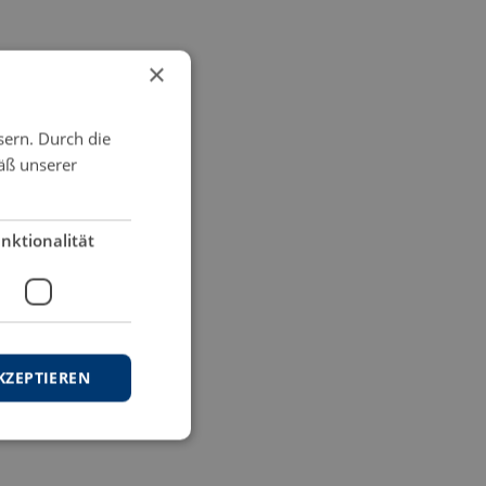
×
sern. Durch die
äß unserer
nktionalität
KZEPTIEREN