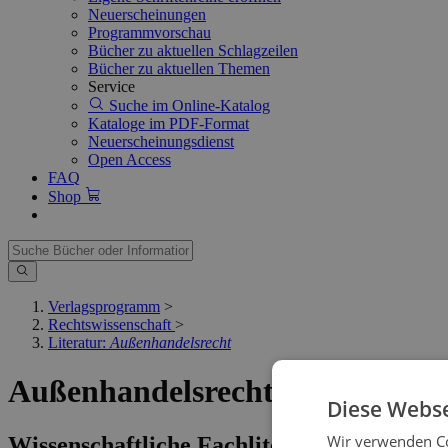
Neuerscheinungen
Programmvorschau
Bücher zu aktuellen Schlagzeilen
Bücher zu aktuellen Themen
Service
Suche im Online-Katalog
Kataloge im PDF-Format
Neuerscheinungsdienst
Open Access
FAQ
Shop
Verlagsprogramm
>
Rechtswissenschaft
>
Literatur:
Außenhandelsrecht
Außenhandelsrecht
Diese Webse
Wir verwenden Co
Wissenschaftliche Fachliteratur