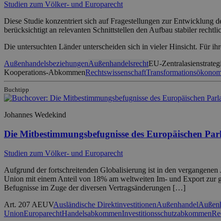
Studien zum Völker- und Europarecht
Diese Studie konzentriert sich auf Fragestellungen zur Entwicklung 
berücksichtigt an relevanten Schnittstellen den Aufbau stabiler rechtli
Die untersuchten Länder unterscheiden sich in vieler Hinsicht. Für i
Außenhandelsbeziehungen
Außenhandelsrecht
EU-Zentralasienstrateg
Kooperations-Abkommen
Rechtswissenschaft
Transformationsökonom
Buchtipp
Johannes Wedekind
Die Mitbestimmungsbefugnisse des Europäischen Par
Studien zum Völker- und Europarecht
Aufgrund der fortschreitenden Globalisierung ist in den vergangene
Union mit einem Anteil von 18% am weltweiten Im- und Export zur g
Befugnisse im Zuge der diversen Vertragsänderungen […]
Art. 207 AEUV
Ausländische Direktinvestitionen
Außenhandel
Außenh
Union
Europarecht
Handelsabkommen
Investitionsschutzabkommen
Re