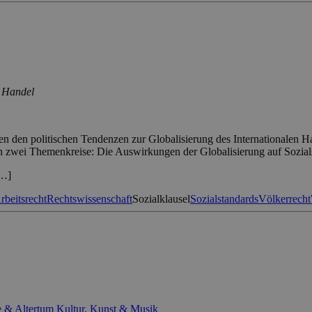
n Handel
en den politischen Tendenzen zur Globalisierung des Internationalen 
n zwei Themenkreise: Die Auswirkungen der Globalisierung auf Sozial
[…]
rbeitsrecht
Rechtswissenschaft
Sozialklausel
Sozialstandards
Völkerrecht
e & Altertum
Kultur, Kunst & Musik