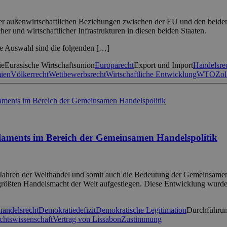
der außenwirtschaftlichen Beziehungen zwischen der EU und den beiden
cher und wirtschaftlicher Infrastrukturen in diesen beiden Staaten.
hre Auswahl sind die folgenden […]
ie
Eurasische Wirtschaftsunion
Europarecht
Export und Import
Handelsre
ien
Völkerrecht
Wettbewerbsrecht
Wirtschaftliche Entwicklung
WTO
Zol
laments im Bereich der Gemeinsamen Handelspolitik
n Jahren der Welthandel und somit auch die Bedeutung der Gemeinsamen 
rößten Handelsmacht der Welt aufgestiegen. Diese Entwicklung wurde 
andelsrecht
Demokratiedefizit
Demokratische Legitimation
Durchführun
chtswissenschaft
Vertrag von Lissabon
Zustimmung