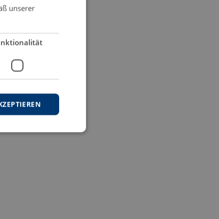
äß unserer
nktionalität
KZEPTIEREN