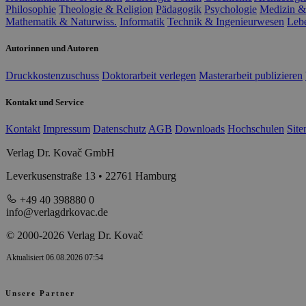
Philosophie
Theologie & Religion
Pädagogik
Psychologie
Medizin &
Mathematik & Naturwiss.
Informatik
Technik & Ingenieurwesen
Leb
Autorinnen und Autoren
Druckkostenzuschuss
Doktorarbeit verlegen
Masterarbeit publizieren
Kontakt und Service
Kontakt
Impressum
Datenschutz
AGB
Downloads
Hochschulen
Sit
Verlag Dr. Kovač GmbH
Leverkusenstraße 13 • 22761 Hamburg
+49 40 398880 0
info@verlagdrkovac.de
© 2000-2026 Verlag Dr. Kovač
Aktualisiert 06.08.2026 07:54
Unsere Partner