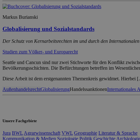
Markus Burianski
Globalisierung und Sozialstandards
Der Schutz von Kernarbeitsrechten im und durch den Internationale
Studien zum Völker- und Europarecht
Seattle und Cancun sind nur zwei Stichworte für den Konflikt zwisch
Bevölkerungsschichten. Die Befürchtungen betreffen im Wesentliche
Diese Arbeit ist dem erstgenannten Themenkreis gewidmet. Hierbei 
Außenhandelsrecht
Globalisierung
Handelssanktionen
Internationales A
Unsere Fachgebiete
Jura
BWL
Agrarwissenschaft
VWL
Geographie
Literatur & Sprache
Kommunikation & Medien
Soziologie
Politik
Geschichte
Archäologi