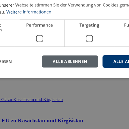
unserer Webseite stimmen Sie der Verwendung von Cookies gem
zu.
Weitere Informationen
eren Sie uns gern.
t
Performance
Targeting
Fu
h
EIGEN
ALLE ABLEHNEN
ALLE A
 EU zu Kasachstan und Kirgisistan