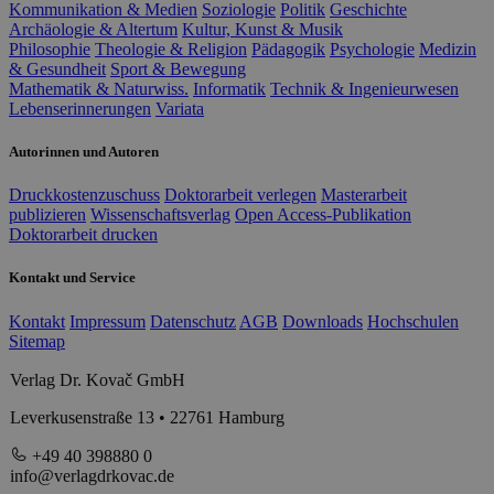
Kommunikation & Medien
Soziologie
Politik
Geschichte
Archäologie & Altertum
Kultur, Kunst & Musik
Philosophie
Theologie & Religion
Pädagogik
Psychologie
Medizin
& Gesundheit
Sport & Bewegung
Mathematik & Naturwiss.
Informatik
Technik & Ingenieurwesen
Lebenserinnerungen
Variata
Autorinnen und Autoren
Druckkostenzuschuss
Doktorarbeit verlegen
Masterarbeit
publizieren
Wissenschaftsverlag
Open Access-Publikation
Doktorarbeit drucken
Kontakt und Service
Kontakt
Impressum
Datenschutz
AGB
Downloads
Hochschulen
Sitemap
Verlag Dr. Kovač GmbH
Leverkusenstraße 13 • 22761 Hamburg
+49 40 398880 0
info@verlagdrkovac.de