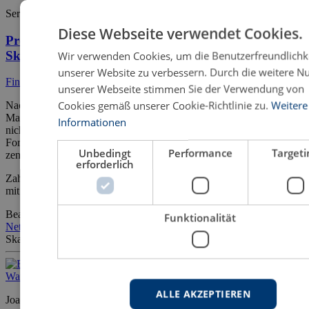
Sergej Uschakow
Diese Webseite verwendet Cookies.
Prognose von Bear- und Bull-Phasen unter der Zeit-
Skalen-Dekomposition
Wir verwenden Cookies, um die Benutzerfreundlichk
unserer Website zu verbessern. Durch die weitere N
Finanzmanagement
unserer Webseite stimmen Sie der Verwendung von
Cookies gemäß unserer Cookie-Richtlinie zu.
Weitere
Nach der Entwicklung des modernen quantitativen Asset
Managements scheint die Prognose von Preisen nach wie vor ein
Informationen
nicht zu überwindendes Hindernis darzustellen. Ungeachtet aller
Fortschritte der letzten Jahrzehnte bleibt die Prognostizierbarkeit der
Unbedingt
Performance
Targeti
zentrale Problembereich des quantitativen Asset Managements.
erforderlich
Zahlreiche Untersuchungen zu Prognosen von Aktienrenditen, die
mit immer aufwändigeren ökonometrischen Verfahren […]
Bear-und Bull-Phasen
Erweiterte Profitmodelle
Künstliche neuronale
Funktionalität
Netze
Marktphasen
Maschinelles Lernen
Prognose
Wavelets
Zeit-
Skalen-Dekomposition
ALLE AKZEPTIEREN
Joachim Engel