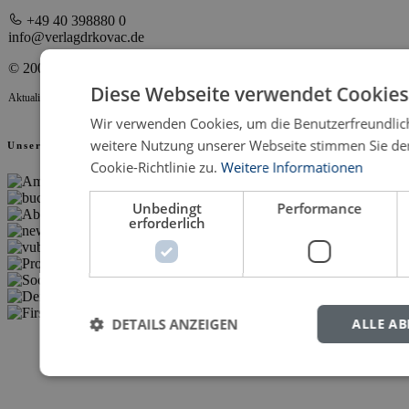
+49 40 398880 0
info@verlagdrkovac.de
© 2000-2026 Verlag Dr. Kovač
Diese Webseite verwendet Cookies
Aktualisiert 09.08.2026 07:45
Wir verwenden Cookies, um die Benutzerfreundlich
weitere Nutzung unserer Webseite stimmen Sie d
Unsere Partner
Cookie-Richtlinie zu.
Weitere Informationen
Unbedingt
Performance
erforderlich
DETAILS ANZEIGEN
ALLE A