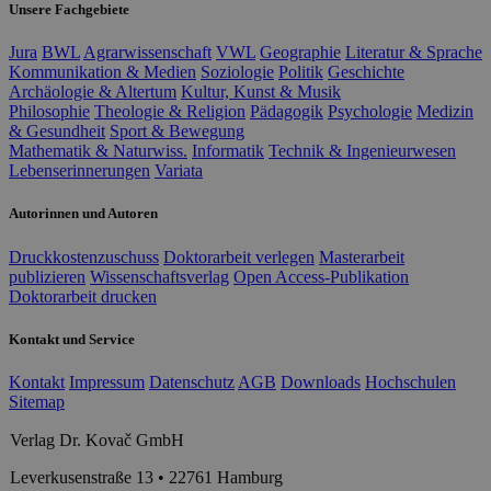
Unsere Fachgebiete
Jura
BWL
Agrarwissenschaft
VWL
Geographie
Literatur & Sprache
Kommunikation & Medien
Soziologie
Politik
Geschichte
Archäologie & Altertum
Kultur, Kunst & Musik
Philosophie
Theologie & Religion
Pädagogik
Psychologie
Medizin
& Gesundheit
Sport & Bewegung
Mathematik & Naturwiss.
Informatik
Technik & Ingenieurwesen
Lebenserinnerungen
Variata
Autorinnen und Autoren
Druckkostenzuschuss
Doktorarbeit verlegen
Masterarbeit
publizieren
Wissenschaftsverlag
Open Access-Publikation
Doktorarbeit drucken
Kontakt und Service
Kontakt
Impressum
Datenschutz
AGB
Downloads
Hochschulen
Sitemap
Verlag Dr. Kovač GmbH
Leverkusenstraße 13 • 22761 Hamburg