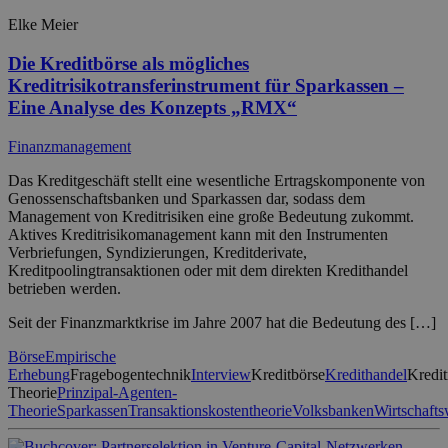
Elke Meier
Die Kreditbörse als mögliches
Kreditrisikotransferinstrument für Sparkassen –
Eine Analyse des Konzepts „RMX“
Finanzmanagement
Das Kreditgeschäft stellt eine wesentliche Ertragskomponente von
Genossenschaftsbanken und Sparkassen dar, sodass dem
Management von Kreditrisiken eine große Bedeutung zukommt.
Aktives Kreditrisikomanagement kann mit den Instrumenten
Verbriefungen, Syndizierungen, Kreditderivate,
Kreditpoolingtransaktionen oder mit dem direkten Kredithandel
betrieben werden.
Seit der Finanzmarktkrise im Jahre 2007 hat die Bedeutung des […]
Börse
Empirische
Erhebung
Fragebogentechnik
Interview
Kreditbörse
Kredithandel
Kredit
Theorie
Prinzipal-Agenten-
Theorie
Sparkassen
Transaktionskostentheorie
Volksbanken
Wirtschafts