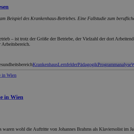
esen
t am Beispiel des Krankenhaus-Betriebes. Eine Fallstudie zum beruflich
ieb – ist trotz der Größe der Betriebe, der Vielzahl der dort Arbeiten
r Arbeitsbereich.
sundheitsbereich
Krankenhaus
Lernfelder
Pädagogik
Programmanalyse
W
de in Wien
s waren wohl die Auftritte von Johannes Brahms als Klaviersolist im J