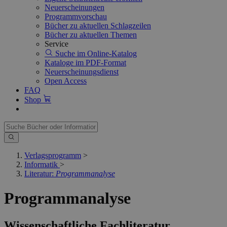
Neuerscheinungen
Programmvorschau
Bücher zu aktuellen Schlagzeilen
Bücher zu aktuellen Themen
Service
Suche im Online-Katalog
Kataloge im PDF-Format
Neuerscheinungsdienst
Open Access
FAQ
Shop
Verlagsprogramm
>
Informatik
>
Literatur:
Programmanalyse
Programmanalyse
Wissenschaftliche Fachliteratur