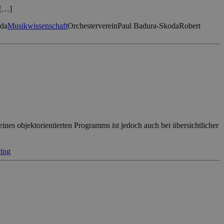
 […]
ida
Musikwissenschaft
Orchesterverein
Paul Badura-Skoda
Robert
ines objektorientierten Programms ist jedoch auch bei übersichtlicher
ring