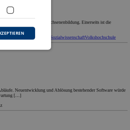
lt dies auch für die Erwachsenenbildung. Einerseits ist die
eine […]
KZEPTIEREN
ammanalyse
Seniorenbildung
Sozialwissenschaft
Volkshochschule
he Abläufe. Neuentwicklung und Ablösung bestehender Software würde
ewartung […]
nz