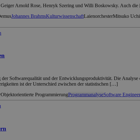
ie Geiger Arnold Rose, Henryk Szering und Willi Boskowsky. Auch die
Demus
Johannes Brahms
Kulturwissenschaft
Laienorchester
Mitsuko Uch
en
 der Softwarequalität und der Entwicklungsproduktivität. Die Analyse e
rigkeiten ist der Unterschied zwischen der statistischen […]
r
Objektorientierte Programmierung
Programmanalyse
Software Enginee
ern