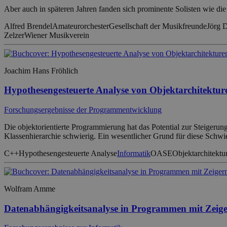
Aber auch in späteren Jahren fanden sich prominente Solisten wie d
Alfred Brendel
Amateurorchester
Gesellschaft der Musikfreunde
Jörg 
Zelzer
Wiener Musikverein
Joachim Hans Fröhlich
Hypothesengesteuerte Analyse von Objektarchitektur
Forschungsergebnisse der Programmentwicklung
Die objektorientierte Programmierung hat das Potential zur Steigerung
Klassenhierarchie schwierig. Ein wesentlicher Grund für diese Schwie
C++
Hypothesengesteuerte Analyse
Informatik
OASE
Objektarchitektu
Wolfram Amme
Datenabhängigkeitsanalyse in Programmen mit Zeig