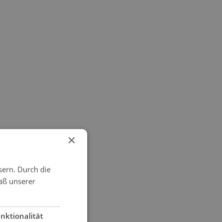
×
sern. Durch die
äß unserer
nktionalität