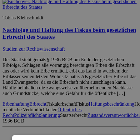
Tobias Kleinschmidt
Nachfolge und Haftung des Fiskus beim gesetzlichen
Erbrecht des Staates
Studien zur Rechtswissenschaft
Der Staat steht gemäß § 1936 BGB am Ende der gesetzlichen
Erbfolge. Schlagen alle vorrangig berechtigten Erben die Erbschaft
aus oder wird kein Erbe ermittelt, erbt das Land in welchem der
Erblasser seinen letzten Wohnsitz hatte. Als gesetzlicher Erbe ist das
Land Zwangserbe, da es die Erbschaft nicht ausschlagen kann.
Häufig beinhalten die zwangsweise zu übernehmenden Nachlässe
auch Grundstücke, welche eine Gefahr für die öffentliche […]
Erbenhaftung
Erbrecht
Fiskalerbschaft
Fiskus
Haftungsbeschränkung
Ho
rechtliche Verbindlichkeiten
Öffentliches
Recht
Polizeipflicht
Sanierung
Staatserbrecht
Zustandsverantwortlichkei
1936 BGB