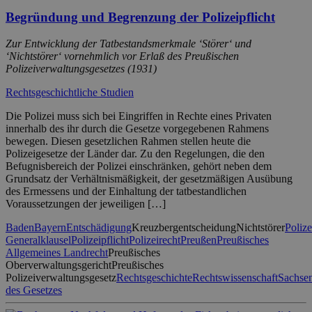
Begründung und Begrenzung der Polizeipflicht
Zur Entwicklung der Tatbestandsmerkmale ‘Störer‘ und
‘Nichtstörer‘ vornehmlich vor Erlaß des Preußischen
Polizeiverwaltungsgesetzes (1931)
Rechtsgeschichtliche Studien
Die Polizei muss sich bei Eingriffen in Rechte eines Privaten
innerhalb des ihr durch die Gesetze vorgegebenen Rahmens
bewegen. Diesen gesetzlichen Rahmen stellen heute die
Polizeigesetze der Länder dar. Zu den Regelungen, die den
Befugnisbereich der Polizei einschränken, gehört neben dem
Grundsatz der Verhältnismäßigkeit, der gesetzmäßigen Ausübung
des Ermessens und der Einhaltung der tatbestandlichen
Voraussetzungen der jeweiligen […]
Baden
Bayern
Entschädigung
Kreuzbergentscheidung
Nichtstörer
Polize
Generalklausel
Polizeipflicht
Polizeirecht
Preußen
Preußisches
Allgemeines Landrecht
Preußisches
Oberverwaltungsgericht
Preußisches
Polizeiverwaltungsgesetz
Rechtsgeschichte
Rechtswissenschaft
Sachse
des Gesetzes