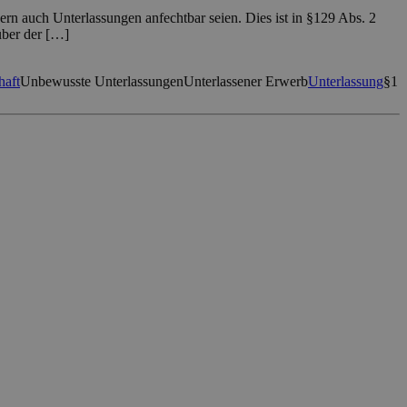
rn auch Unterlassungen anfechtbar seien. Dies ist in §129 Abs. 2
über der […]
haft
Unbewusste Unterlassungen
Unterlassener Erwerb
Unterlassung
§1