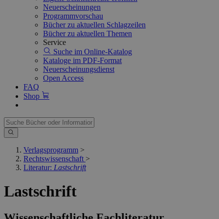
Neuerscheinungen
Programmvorschau
Bücher zu aktuellen Schlagzeilen
Bücher zu aktuellen Themen
Service
Suche im Online-Katalog
Kataloge im PDF-Format
Neuerscheinungsdienst
Open Access
FAQ
Shop
Verlagsprogramm
>
Rechtswissenschaft
>
Literatur:
Lastschrift
Lastschrift
Wissenschaftliche Fachliteratur