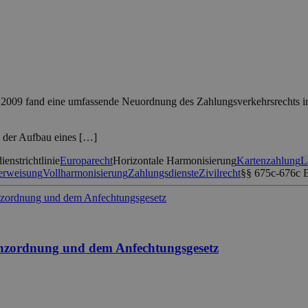
009 fand eine umfassende Neuordnung des Zahlungsverkehrsrechts in Eu
n der Aufbau eines […]
enstrichtlinie
Europarecht
Horizontale Harmonisierung
Kartenzahlung
L
erweisung
Vollharmonisierung
Zahlungsdienste
Zivilrecht
§§ 675c-676c
enzordnung und dem Anfechtungsgesetz