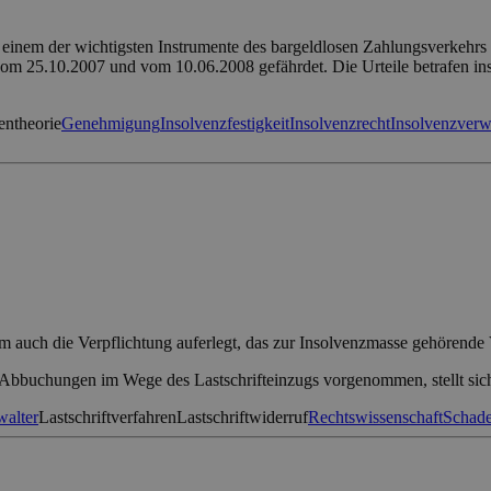
 einem der wichtigsten Instrumente des bargeldlosen Zahlungsverkehr
 vom 25.10.2007 und vom 10.06.2008 gefährdet. Die Urteile betrafen i
entheorie
Genehmigung
Insolvenzfestigkeit
Insolvenzrecht
Insolvenzverw
sem auch die Verpflichtung auferlegt, das zur Insolvenzmasse gehörende
bbuchungen im Wege des Lastschrifteinzugs vorgenommen, stellt sich 
walter
Lastschriftverfahren
Lastschriftwiderruf
Rechtswissenschaft
Schade