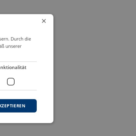
×
sern. Durch die
äß unserer
nktionalität
KZEPTIEREN