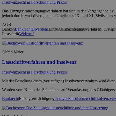
Insolvenzrecht in Forschung und Praxis
Das Einzugsermächtigungsverfahren hat sich in der Vergangenheit zu
jedoch durch zwei divergierende Urteile des IX. und XI. Zivilsenats
AGB-
Banken
Bankrecht
Divergenz
Einzugsermächtigungsverfahren
Fußstapf
Lastschrift
Widerruf
Alfred Maier
Lastschriftverfahren und Insolvenz
Insolvenzrecht in Forschung und Praxis
Mit der Bestellung eines (vorläufigen) Insolvenzverwalters wird die
Wurden vom Konto des Schuldners auf Veranlassung des Gläubigers A
Bankrecht
Einzugsermächtigung
Insolvenz
Insolvenzrecht
Insolvenzver