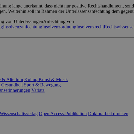
dnung lange anerkannt, dass nicht nur positive Rechtshandlungen, sonde
gen. Weiterhin soll im Rahmen der Unterlassensanfechtung dem gegen
ng von Unterlassungen
Anfechtung von
ng
Insolvenzanfechtung
Insolvenzordnung
Insolvenzrecht
Rechtswissensc
e & Altertum
Kultur, Kunst & Musik
 Gesundheit
Sport & Bewegung
enserinnerungen
Variata
Wissenschaftsverlag
Open Access-Publikation
Doktorarbeit drucken