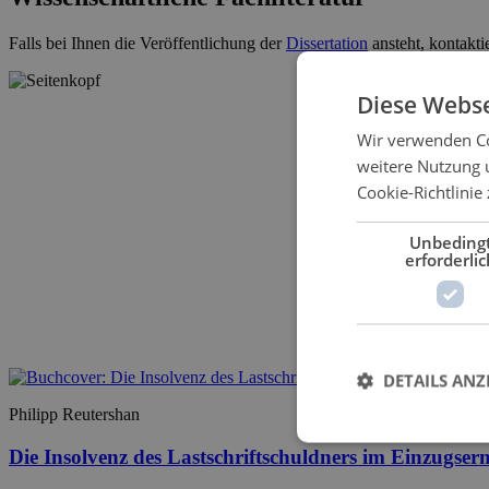
Falls bei Ihnen die Veröffentlichung der
Dissertation
ansteht, kontakti
Diese Webse
Wir verwenden Co
weitere Nutzung 
Cookie-Richtlinie 
Unbeding
erforderlic
DETAILS ANZ
Philipp Reutershan
Die Insolvenz des Lastschriftschuldners im Einzugse