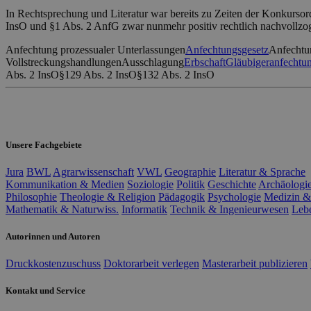
In Rechtsprechung und Literatur war bereits zu Zeiten der Konkursor
InsO und §1 Abs. 2 AnfG zwar nunmehr positiv rechtlich nachvollzo
Anfechtung prozessualer Unterlassungen
Anfechtungsgesetz
Anfechtu
Vollstreckungshandlungen
Ausschlagung
Erbschaft
Gläubigeranfechtu
Abs. 2 InsO
§129 Abs. 2 InsO
§132 Abs. 2 InsO
Unsere Fachgebiete
Jura
BWL
Agrarwissenschaft
VWL
Geographie
Literatur & Sprache
Kommunikation & Medien
Soziologie
Politik
Geschichte
Archäologi
Philosophie
Theologie & Religion
Pädagogik
Psychologie
Medizin &
Mathematik & Naturwiss.
Informatik
Technik & Ingenieurwesen
Leb
Autorinnen und Autoren
Druckkostenzuschuss
Doktorarbeit verlegen
Masterarbeit publizieren
Kontakt und Service