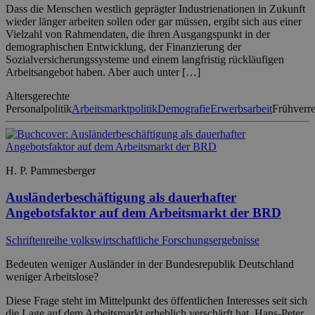
Dass die Menschen westlich geprägter Industrienationen in Zukunft
wieder länger arbeiten sollen oder gar müssen, ergibt sich aus einer
Vielzahl von Rahmendaten, die ihren Ausgangspunkt in der
demographischen Entwicklung, der Finanzierung der
Sozialversicherungssysteme und einem langfristig rückläufigen
Arbeitsangebot haben. Aber auch unter […]
Altersgerechte
Personalpolitik
Arbeitsmarktpolitik
Demografie
Erwerbsarbeit
Frühverr
H. P. Pammesberger
Ausländerbeschäftigung als dauerhafter
Angebotsfaktor auf dem Arbeitsmarkt der BRD
Schriftenreihe volkswirtschaftliche Forschungsergebnisse
Bedeuten weniger Ausländer in der Bundesrepublik Deutschland
weniger Arbeitslose?
Diese Frage steht im Mittelpunkt des öffentlichen Interesses seit sich
die Lage auf dem Arbeitsmarkt erheblich verschärft hat. Hans-Peter