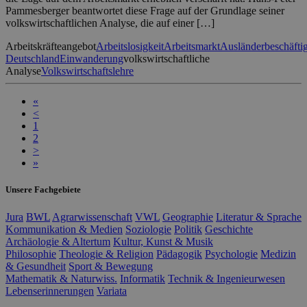
Pammesberger beantwortet diese Frage auf der Grundlage seiner
volkswirtschaftlichen Analyse, die auf einer […]
Arbeitskräfteangebot
Arbeitslosigkeit
Arbeitsmarkt
Ausländerbeschäfti
Deutschland
Einwanderung
volkswirtschaftliche
Analyse
Volkswirtschaftslehre
«
<
1
2
>
»
Unsere Fachgebiete
Jura
BWL
Agrarwissenschaft
VWL
Geographie
Literatur & Sprache
Kommunikation & Medien
Soziologie
Politik
Geschichte
Archäologie & Altertum
Kultur, Kunst & Musik
Philosophie
Theologie & Religion
Pädagogik
Psychologie
Medizin
& Gesundheit
Sport & Bewegung
Mathematik & Naturwiss.
Informatik
Technik & Ingenieurwesen
Lebenserinnerungen
Variata