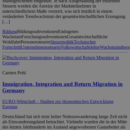
Marktgeschehen eingestuft. Je nach Ausgestaltung der einzelnen
Steuern werden die Anreize der Marktteilnehmer in
unterschiedlichem Maße verzerrt, was sich letztlich in einem
veränderten Trendwachstum der gesamtwirtschaftlichen Erzeugung
[…]
Bildung
Bildungssubventionen
Endogenes
Wachstum
Forschungssubventionen
Gesamtwirtschaftliche
Wohlfahrt
Personensteuern
Steuerpolitik
Technischer
Fortschritt
Unternehmenssteuern
Volkswirtschaftslehre
Wachstumstheor
Carsten Pohl
Immigration, Integration and Return Migration in
Germany
EURO-Wirtschaft – Studien zur ökonomischen Entwicklung
Europas
Deutschland hat sich trotz hoher Nettozuwanderung lange Zeit nicht
als Einwanderungsland betrachtet. Vielmehr wurden die in der Mitte
des letzten Jahrhunderts im Ausland angeworbenen Gastarbeiter als