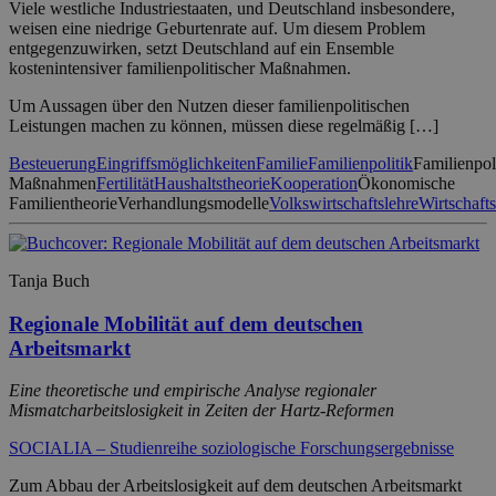
Viele westliche Industriestaaten, und Deutschland insbesondere,
weisen eine niedrige Geburtenrate auf. Um diesem Problem
entgegenzuwirken, setzt Deutschland auf ein Ensemble
kostenintensiver familienpolitischer Maßnahmen.
Um Aussagen über den Nutzen dieser familienpolitischen
Leistungen machen zu können, müssen diese regelmäßig […]
Besteuerung
Eingriffsmöglichkeiten
Familie
Familienpolitik
Familienpol
Maßnahmen
Fertilität
Haushaltstheorie
Kooperation
Ökonomische
Familientheorie
Verhandlungsmodelle
Volkswirtschaftslehre
Wirtschafts
Tanja Buch
Regionale Mobilität auf dem deutschen
Arbeitsmarkt
Eine theoretische und empirische Analyse regionaler
Mismatcharbeitslosigkeit in Zeiten der Hartz-Reformen
SOCIALIA – Studienreihe soziologische Forschungsergebnisse
Zum Abbau der Arbeitslosigkeit auf dem deutschen Arbeitsmarkt