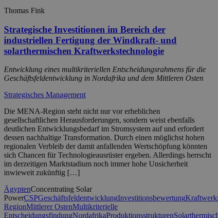
Thomas Fink
Strategische Investitionen im Bereich der
industriellen Fertigung der Windkraft- und
solarthermischen Kraftwerkstechnologie
Entwicklung eines multikriteriellen Entscheidungsrahmens für die
Geschäftsfeldentwicklung in Nordafrika und dem Mittleren Osten
Strategisches Management
Die MENA-Region steht nicht nur vor erheblichen
gesellschaftlichen Herausforderungen, sondern weist ebenfalls
deutlichen Entwicklungsbedarf im Stromsystem auf und erfordert
dessen nachhaltige Transformation. Durch einen möglichst hohen
regionalen Verbleib der damit anfallenden Wertschöpfung könnten
sich Chancen für Technologieausrüster ergeben. Allerdings herrscht
im derzeitigen Marktstadium noch immer hohe Unsicherheit
inwieweit zukünftig […]
Ägypten
Concentrating Solar
Power
CSP
Geschäftsfeldentwicklung
Investitionsbewertung
Kraftwerk
Region
Mittlerer Osten
Multikriterielle
Entscheidungsfindung
Nordafrika
Produktionsstrukturen
Solarthermisc