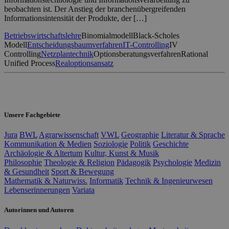
beobachten ist. Der Anstieg der branchenübergreifenden
Informationsintensität der Produkte, der […]
Betriebswirtschaftslehre
Binomialmodell
Black-Scholes
Modell
Entscheidungsbaumverfahren
IT-Controlling
IV
Controlling
Netzplantechnik
Optionsberatungsverfahren
Rational
Unified Process
Realoptionsansatz
Unsere Fachgebiete
Jura
BWL
Agrarwissenschaft
VWL
Geographie
Literatur & Sprache
Kommunikation & Medien
Soziologie
Politik
Geschichte
Archäologie & Altertum
Kultur, Kunst & Musik
Philosophie
Theologie & Religion
Pädagogik
Psychologie
Medizin
& Gesundheit
Sport & Bewegung
Mathematik & Naturwiss.
Informatik
Technik & Ingenieurwesen
Lebenserinnerungen
Variata
Autorinnen und Autoren