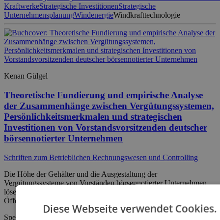
Kraftwerke
Strategische Investitionen
Strategische
Unternehmensplanung
Windenergie
Windkrafttechnologie
Kenan Gülgel
Theoretische Fundierung und empirische Analyse
der Zusammenhänge zwischen Vergütungssystemen,
Persönlichkeitsmerkmalen und strategischen
Investitionen von Vorstandsvorsitzenden deutscher
börsennotierter Unternehmen
Schriften zum Betrieblichen Rechnungswesen und Controlling
Die Höhe der Gehälter und die Ausgestaltung der
Vergütungssysteme von Vorständen börsennotierter Unternehmen
lösen seit Jahrzenten häufig intensive Diskussionen in der Politik,
Öffentlichkeit und Wissenschaft aus.
Diese Webseite verwendet Cookies.
Speziell die Bemessungsgrundlagen, also die Parameter, die die