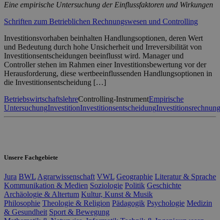
Eine empirische Untersuchung der Einflussfaktoren und Wirkungen
Schriften zum Betrieblichen Rechnungswesen und Controlling
Investitionsvorhaben beinhalten Handlungsoptionen, deren Wert
und Bedeutung durch hohe Unsicherheit und Irreversibilität von
Investitionsentscheidungen beeinflusst wird. Manager und
Controller stehen im Rahmen einer Investitionsbewertung vor der
Herausforderung, diese wertbeeinflussenden Handlungsoptionen in
die Investitionsentscheidung […]
Betriebswirtschaftslehre
Controlling-Instrument
Empirische
Untersuchung
Investition
Investitionsentscheidung
Investitionsrechnun
Unsere Fachgebiete
Jura
BWL
Agrarwissenschaft
VWL
Geographie
Literatur & Sprache
Kommunikation & Medien
Soziologie
Politik
Geschichte
Archäologie & Altertum
Kultur, Kunst & Musik
Philosophie
Theologie & Religion
Pädagogik
Psychologie
Medizin
& Gesundheit
Sport & Bewegung